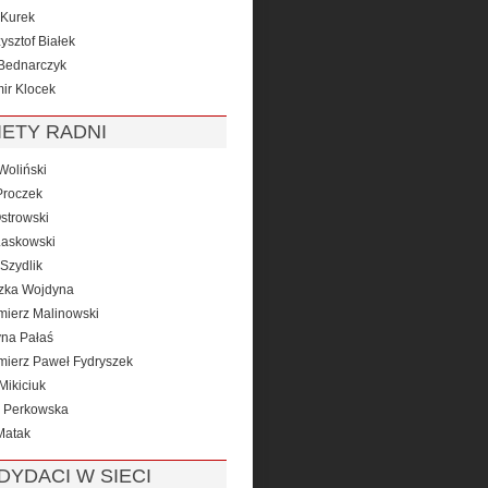
Kurek
ysztof Białek
Bednarczyk
ir Klocek
IETY RADNI
Woliński
roczek
strowski
Laskowski
Szydlik
zka Wojdyna
mierz Malinowski
yna Pałaś
mierz Paweł Fydryszek
Mikiciuk
 Perkowska
Matak
DYDACI W SIECI