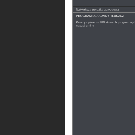
Największa porażka zawodowa
PROGRAM DLA GMINY TŁUSZCZ
Proszę opisać w 100 słowach program wyb
naszej gminy