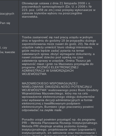
Obowiązuje ustawa z dnia 21 listopada 2008 r. o
pracownikach samorządowych (Dz. U. z 2008 r. Nr
223, poz. 1458 ze zm.) oraz przepisy wykonawcze w
zakresie kryteriów wyboru na poszczególne
izacyjnych
stanowiska.
Pan się
Trzeba zastanowić się nad pracą urzędu w jednym
dniu w tygodniu do godziny 18 (w przypadku dużego
zapotrzebowania może nawet do godz. 20). Na dole w
urzędzie należy umieścić biuro obsługi interesanta,
, czy
gdzie można będzie zadać pytania na temat
ów, kwestie
załatwianych spraw, złożyć wymagane dokumenty, a
nawet zostawić dziecko pod opieką na czas
załatwienia sprawy w urzędzie, Gmina Tłuszcz jak
większość miast i gmin na Mazowszu przystąpiła do
programu „
ROZWÓJ ELEKTRONICZNEJ
ADMINISTRACJI W SAMORZĄDACH
WOJEWÓDZTWA
MAZOWIECKIEGO WSPOMAGAJĄCEJ
NIWELOWANIE DWUDZIELNOŚCI POTENCJAŁU
WOJEWÓDZTWA” realizowanego przez Biuro Geodety
Województwa Mazowieckiego, który ma na celu
wprowadzenie elektronicznego obiegu dokumentów
oraz wydawania decyzji administracyjnych w formie
elektronicznej z kwalifikowanym podpisem
elektronicznym, Burmistrz i jego pracownicy powinni
odpowiadać na zwykłe maile.
Ponadto urząd powinien przystąpić np. do programu
PRI – Metoda Planowania Rozwoju Instytucjonalnego.
Metoda PRI obejmuje analizę poziomu rozwoju
instytucjonalnego, projektowanie zmian (usprawnień)
instytucjonalnych, ich wdrożenie oraz monitorowanie i