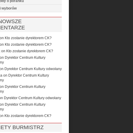
wy o poranku
i wyborów
NOWSZE
ENTARZE
on
Kto zostanie dyrektorem CK?
on
Kto zostanie dyrektorem CK?
k
on
Kto zostanie dyrektorem CK?
on
Dyrektor Centrum Kultury
ny
on
Dyrektor Centrum Kultury odwołany
ca
on
Dyrektor Centrum Kultury
ny
on
Dyrektor Centrum Kultury
ny
on
Dyrektor Centrum Kultury odwołany
on
Dyrektor Centrum Kultury
ny
on
Kto zostanie dyrektorem CK?
IETY BURMISTRZ