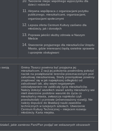
Tworzenie miejsc wspólnego wypoczynku dla
dzieci i rodziców
Aktywna współpraca z organizacjami pożytku
publicznego, mieszkańcami, organizacjami,
organizacjami społecznymi
Lepsza oferta Centrum Kultury zarówno dla
młodzieży, jak i dorosłych
Poprawa jakości służby zdrowia w Naszym
Mieście
Stworzenie przyjaznego dla mieszkańców Urzędu
Miasta, gdzie interesanci będą rzetelnie sprawnie
i uprzejmie obsługiwani
h swoją
Gmina Tłuszcz powinna być przyjazna jej
mieszkańcom. Z racji jej położenia powinniśmy położyć
nacisk na powiększanie terenów przeznaczonych pod
zabudowę mieszkaniową. Strefy przemysłowe powinny
znajdować się w jak największej odległości od
zabudowań tak, aby swym negatywnym
oddziaływaniem nie zakłócały życia mieszkańców.
Należy dołożyć wszelkich starań ażeby mieszkańcy wsi
mieli stworzone podobne warunki do życia co
mieszkańcy miasta, zwłaszcza najmłodsi czyli
przedszkolaki i uczniowie (zrównoważony rozwój). Nie
należy dopuścić do likwidacji nauki zawodów
technicznych w tutejszych szkołach. Utworzenie
Centrum Kultury Technicznej – miejscem rozwoju
młodzieży. Karta miejska.
, działań, jakie zamierza Pani/Pan podjąć we wskazanych obszarach