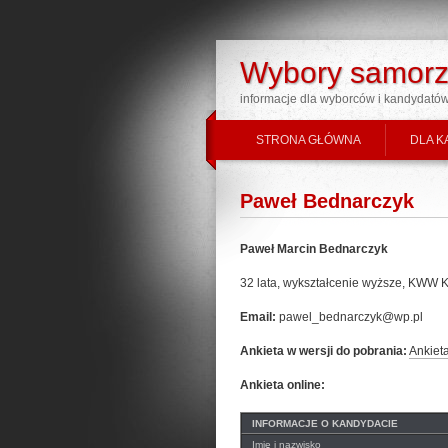
Wybory samorz
informacje dla wyborców i kandydató
STRONA GŁÓWNA
DLA K
Paweł Bednarczyk
Paweł Marcin Bednarczyk
32 lata, wykształcenie wyższe,
Email:
pawel_bednarczyk@wp.pl
Ankieta w wersji do pobrania:
Ankiet
Ankieta online:
INFORMACJE O KANDYDACIE
Imię i nazwisko