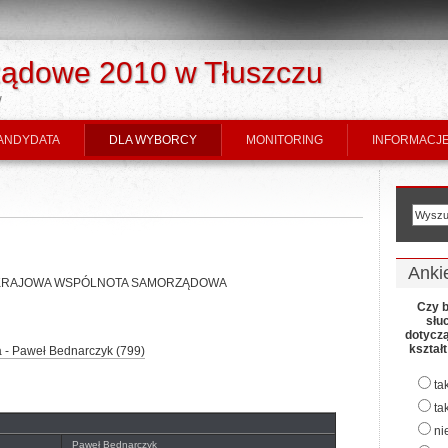
ądowe 2010 w Tłuszczu
w
ANDYDATA
DLA WYBORCY
MONITORING
INFORMACJE
Anki
 KWW KRAJOWA WSPÓLNOTA SAMORZĄDOWA
Czy b
słu
dotycz
kształ
a - Paweł Bednarczyk (799)
ta
ta
ni
Paweł Bednarczyk