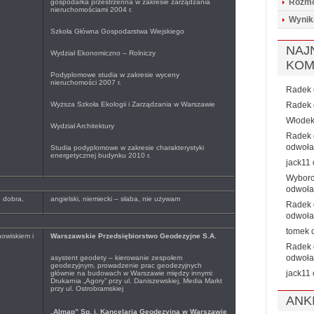
Rozmo
gospodarka przestrzenna w zakresie zarządzania
nieruchomościami 2004 r.
Wynik
Szkoła Główna Gospodarstwa Wiejskiego
NAJ
Wydział Ekonomiczno – Rolniczy
KOM
Podyplomowe studia w zakresie wyceny
nieruchomości 2007 r.
Radek
Wyższa Szkoła Ekologii i Zarządzania w Warszawie
Radek
Włode
Wydział Architektury
Radek
odwoła
Studia podyplomowe w zakresie charakterystyki
energetycznej budynku 2010 r.
jack11
Wybor
odwoła
, dobra,
angielski, niemiecki – słaba, nie używam
Radek
odwoła
tomek
owiskiem i
Warszawskie Przedsiębiorstwo Geodezyjne S.A.
Radek
odwoła
asystent geodety – kierowanie zespołem
geodezyjnym, prowadzenie prac geodezyjnych
jack11
głównie na budowach w Warszawie między innymi:
Drukarnia „Agory” przy ul. Daniszewskiej, Media Markt
przy ul. Ostrobramskiej
ANK
„
Almap” Sp. j. Kancelaria Geodezyjna w Warszawie