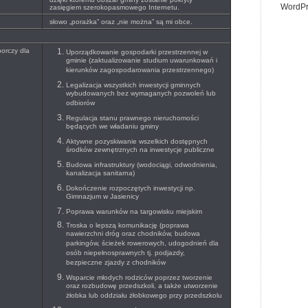
WordPr
zasięgiem szerokopasmowego Internetu.
słowo „porażka” oraz „nie można” są mi obce.
orczy dla
Uporządkowanie gospodarki przestrzennej w
gminie (zaktualizowanie studium uwarunkowań i
kierunków zagospodarowania przestrzennego)
Legalizacja wszystkich inwestycji gminnych
wybudowanych bez wymaganych pozwoleń lub
odbiorów
Regulacja stanu prawnego nieruchomości
będących we władaniu gminy
Aktywne pozyskiwanie wszelkich dostępnych
środków zewnętrznych na inwestycje publiczne
Budowa infrastruktury (wodociągi, odwodnienia,
kanalizacja sanitarna)
Dokończenie rozpoczętych inwestycji np.
Gimnazjum w Jasienicy
Poprawa warunków na targowisku miejskim
Troska o lepszą komunikację (poprawa
nawierzchni dróg oraz chodników, budowa
parkingów, ścieżek rowerowych, udogodnień dla
osób niepełnosprawnych tj. podjazdy,
bezpieczne zjazdy z chodników
Wsparcie młodych rodziców poprzez tworzenie
oraz rozbudowę przedszkoli, a także utworzenie
żłobka lub oddziału żłobkowego przy przedszkolu