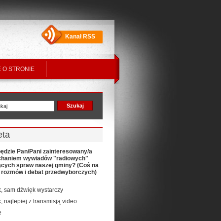
Kanał RSS
 O STRONIE
eta
ędzie Pan/Pani zainteresowany/a
chaniem wywiadów "radiowych"
ących spraw naszej gminy? (Coś na
t rozmów i debat przedwyborczych)
k, sam dźwięk wystarczy
k, najlepiej z transmisją video
e