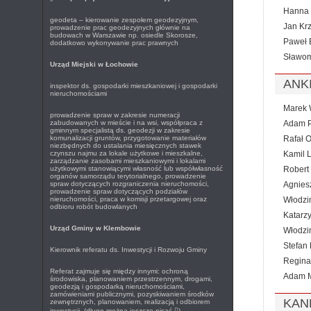
Hanna 
geodeta – kierowanie zespołem geodezyjnym,
Jan Krz
prowadzenie prac geodezyjnych głównie na
budowach w Warszawie np. osiedle Skorosze,
Paweł 
dodatkowo wykonywanie prac prawnych
Sławom
Urząd Miejski w Łochowie
ANK
inspektor ds. gospodarki mieszkaniowej i gospodarki
nieruchomościami
Marek 
prowadzenie spraw w zakresie numeracji
zabudowanych w mieście i na wsi, współpraca z
Adam P
gminnym specjalistą ds. geodezji w zakresie
komunalizacji gruntów, przygotowanie materiałów
Rafał O
niezbędnych do ustalania miesięcznych stawek
czynszu najmu za lokale użytkowe i mieszkalne,
Kamil 
zarządzanie zasobami mieszkaniowymi i lokalami
użytkowymi stanowiącymi własność lub współwłasność
Robert 
organów samorządu terytorialnego, prowadzenie
spraw dotyczących rozgraniczenia nieruchomości,
Agnies
prowadzenie spraw dotyczących podziałów
nieruchomości, praca w komisji przetargowej oraz
Włodzi
odbioru robót budowlanych
Katarz
Urząd Gminy w Klembowie
Włodzi
Stefan 
Kierownik referatu ds. Inwestycji i Rozwoju Gminy
Regina
Referat zajmuje się między innymi: ochroną
Adam 
środowiska, planowaniem przestrzennym, drogami,
geodezją i gospodarką nieruchomościami,
zamówieniami publicznymi, pozyskiwaniem środków
KAN
zewnętrznych, planowaniem, realizacją i odbiorem
inwestycji. (długo można jeszcze pisać

)