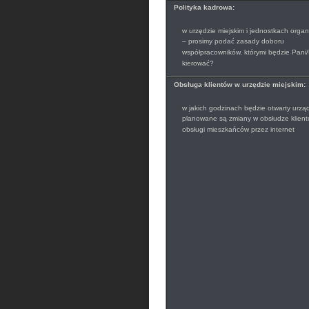
Polityka kadrowa:
w urzędzie miejskim i jednostkach organ
– prosimy podać zasady doboru
współpracowników, którymi będzie Pani/
kierować?
Obsługa klientów w urzędzie miejskim:
w jakich godzinach będzie otwarty urząd
planowane są zmiany w obsłudze klient
obsługi mieszkańców przez internet