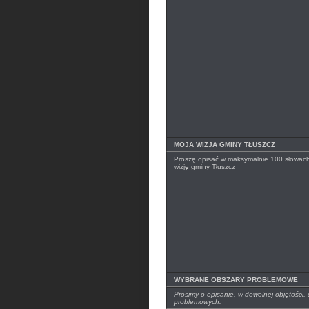
MOJA WIZJA GMINY TŁUSZCZ
Proszę opisać w maksymalnie 100 słowac
wizję gminy Tłuszcz
WYBRANE OBSZARY PROBLEMOWE
Prosimy o opisanie, w dowolnej objętości
problemowych.