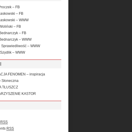
roczek – FB
Laskowski – FB
Laskowski – WWW
Woliński – FB
Bednarczyk – FB
 Bednarczyk – WWW
i Sprawiedliwość – WWW
 Szydlik – WWW
I
JA FENOMEN – inspiracja
e Słoneczna
A TŁUSZCZ
RZYSZENIE KASTOR
s
RSS
nts
RSS