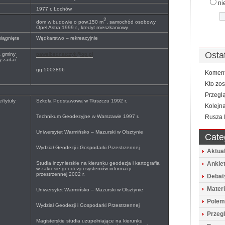
ni
1977 r. Łochów
2
dom w budowie o pow.150 m
, samochód osobowy
Opel Astra 1999 r., kredyt mieszkaniowy
siągnięte
Wędkarstwo – rekreacyjnie
Osta
a gminy
pawelbednarczyk@op.pl
y zadać
gg 5003896
Koment
Kto zo
Przegl
/tytuły
Szkoła Podstawowa w Tłuszczu 1992 r.
Kolejna
Technikum Geodezyjne w Warszawie 1997 r.
Rusza 
Uniwersytet Warmińsko – Mazurski w Olsztynie
Cate
Wydział Geodezji i Gospodarki Przestrzennej
Aktua
Studia inżynierskie na kierunku geodezja i kartografia
Ankie
w zakresie geodezji i systemów informacji
przestrzennej 2002 r.
Debat
Mater
Uniwersytet Warmińsko – Mazurski w Olsztynie
Polem
Wydział Geodezji i Gospodarki Przestrzennej
Przeg
Magisterskie studia uzupełniające na kierunku