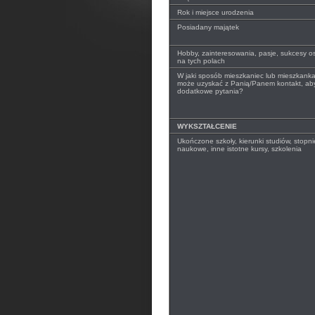
Rok i miejsce urodzenia
Posiadany majątek
Hobby, zainteresowania, pasje, sukcesy o
na tych polach
W jaki sposób mieszkaniec lub mieszkank
może uzyskać z Panią/Panem kontakt, ab
dodatkowe pytania?
WYKSZTAŁCENIE
Ukończone szkoły, kierunki studiów, stopnie
naukowe, inne istotne kursy, szkolenia