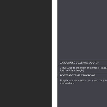
ZNAJOMOŚĆ JĘZYKÓW OBCYCH
Język wraz ze stopniem znajomości (słaba
bardzo dobra, biegła)
DOŚWIADCZENIE ZAWODOWE
Dotychczasowe miejsca pracy wraz ze stan
obowiązkami