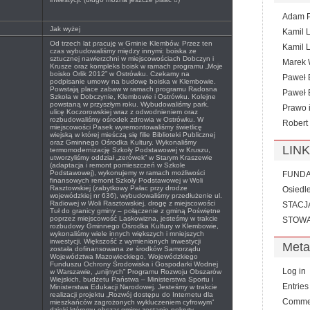
Adam P
Jak wyżej
Kamil 
Od trzech lat pracuję w Gminie Klembów. Przez ten
Kamil 
czas wybudowaliśmy między innymi: boiska ze
sztucznej nawierzchni w miejscowościach Dobczyn i
Marek 
Krusze oraz kompleks boisk w ramach programu „Moje
boisko Orlik 2012” w Ostrówku. Czekamy na
Paweł 
podpisanie umowy na budowę boiska w Klembowie.
Powstają place zabaw w ramach programu Radosna
Paweł
Szkoła w Dobczynie, Klembowie i Ostrówku. Kolejne
powstaną w przyszłym roku. Wybudowaliśmy park,
Prawo 
ulicę Koczorowskiej wraz z odwodnieniem oraz
rozbudowaliśmy ośrodek zdrowia w Ostrówku. W
Robert
miejscowości Pasek wyremontowaliśmy świetlicę
wiejską w której mieśczą się filie Biblioteki Publicznej
oraz Gminnego Ośrodka Kultury. Wykonaliśmy
LINK
termomodernizację Szkoły Podstawowej w Kruszu,
utworzyliśmy oddział „zerówek” w Starym Kraszewie
(adaptacja i remont pomieszczeń w Szkole
Podstawowej), wykonujemy w ramach możliwości
FUNDAC
finansowych remont Szkoły Podstawowej w Woli
Rasztowskiej (zabytkowy Pałac przy drodze
Osiedl
wojewódzkiej nr 636), wybudowaliśmy przedłużenie ul.
Radiowej w Woli Rasztowskiej, drogę z miejscowości
STACJ
Tuł do granicy gminy – połączenie z gminą Poświętne
poprzez miejscowość Laskowizna, jesteśmy w trakcie
STOWA
rozbudowy Gminnego Ośrodka Kultury w Klembowie,
wykonaliśmy wiele innych większych i mniejszych
inwestycji. Większość z wymienionych inwestycji
Meta
została dofinansowana ze środków Samorządu
Województwa Mazowieckiego, Wojewódzkiego
Funduszu Ochrony Środowiska i Gospodarki Wodnej
Log in
w Warszawie, „unijnych” Programu Rozwoju Obszarów
Wiejskich, budżetu Państwa – Ministerstwa Sportu i
Entrie
Ministerstwa Edukacji Narodowej. Jesteśmy w trakcie
realizacji projektu „Rozwój dostępu do Internetu dla
Comme
mieszkańców zagrożonych wykluczeniem cyfrowym”
dzięki któremu obszar gminy zostanie pokryty