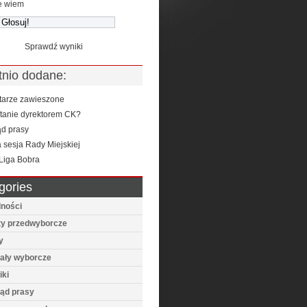
e wiem
Sprawdź wyniki
tnio dodane:
arze zawieszone
stanie dyrektorem CK?
ąd prasy
 sesja Rady Miejskiej
Liga Bobra
gories
lności
ty przedwyborcze
y
iały wyborcze
iki
ląd prasy