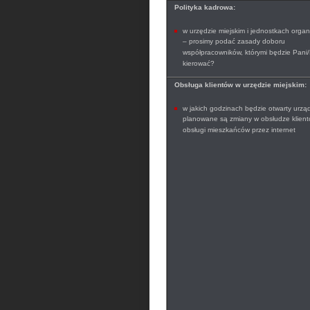
Polityka kadrowa:
w urzędzie miejskim i jednostkach organ
– prosimy podać zasady doboru
współpracowników, którymi będzie Pani/
kierować?
Obsługa klientów w urzędzie miejskim:
w jakich godzinach będzie otwarty urząd
planowane są zmiany w obsłudze klient
obsługi mieszkańców przez internet