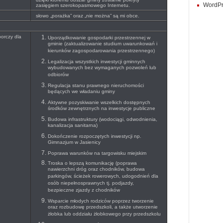
WordPr
zasięgiem szerokopasmowego Internetu.
słowo „porażka” oraz „nie można” są mi obce.
orczy dla
Uporządkowanie gospodarki przestrzennej w
gminie (zaktualizowanie studium uwarunkowań i
kierunków zagospodarowania przestrzennego)
Legalizacja wszystkich inwestycji gminnych
wybudowanych bez wymaganych pozwoleń lub
odbiorów
Regulacja stanu prawnego nieruchomości
będących we władaniu gminy
Aktywne pozyskiwanie wszelkich dostępnych
środków zewnętrznych na inwestycje publiczne
Budowa infrastruktury (wodociągi, odwodnienia,
kanalizacja sanitarna)
Dokończenie rozpoczętych inwestycji np.
Gimnazjum w Jasienicy
Poprawa warunków na targowisku miejskim
Troska o lepszą komunikację (poprawa
nawierzchni dróg oraz chodników, budowa
parkingów, ścieżek rowerowych, udogodnień dla
osób niepełnosprawnych tj. podjazdy,
bezpieczne zjazdy z chodników
Wsparcie młodych rodziców poprzez tworzenie
oraz rozbudowę przedszkoli, a także utworzenie
żłobka lub oddziału żłobkowego przy przedszkolu