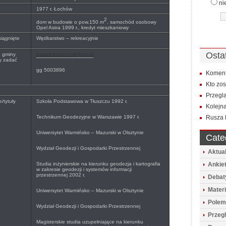
ni
1977 r. Łochów
2
dom w budowie o pow.150 m
, samochód osobowy
Opel Astra 1999 r., kredyt mieszkaniowy
siągnięte
Wędkarstwo – rekreacyjnie
Osta
a gminy
pawelbednarczyk@op.pl
y zadać
gg 5003896
Koment
Kto zo
Przegl
/tytuły
Szkoła Podstawowa w Tłuszczu 1992 r.
Kolejna
Technikum Geodezyjne w Warszawie 1997 r.
Rusza 
Uniwersytet Warmińsko – Mazurski w Olsztynie
Cate
Wydział Geodezji i Gospodarki Przestrzennej
Aktua
Studia inżynierskie na kierunku geodezja i kartografia
Ankie
w zakresie geodezji i systemów informacji
przestrzennej 2002 r.
Debat
Mater
Uniwersytet Warmińsko – Mazurski w Olsztynie
Polem
Wydział Geodezji i Gospodarki Przestrzennej
Przeg
Magisterskie studia uzupełniające na kierunku