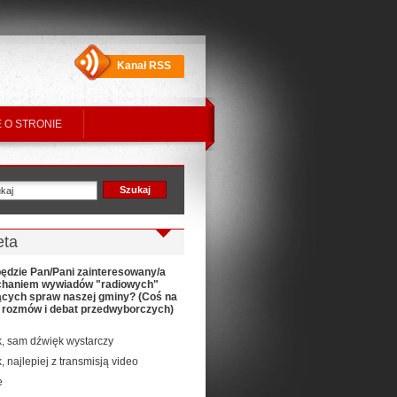
Kanał RSS
 O STRONIE
eta
ędzie Pan/Pani zainteresowany/a
chaniem wywiadów "radiowych"
ących spraw naszej gminy? (Coś na
t rozmów i debat przedwyborczych)
k, sam dźwięk wystarczy
k, najlepiej z transmisją video
e