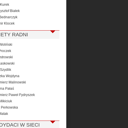
Kurek
ysztof Białek
Bednarczyk
ir Klocek
IETY RADNI
Woliński
roczek
strowski
Laskowski
Szydlik
zka Wojdyna
mierz Malinowski
yna Pałaś
mierz Paweł Fydryszek
Mikiciuk
 Perkowska
Matak
DYDACI W SIECI