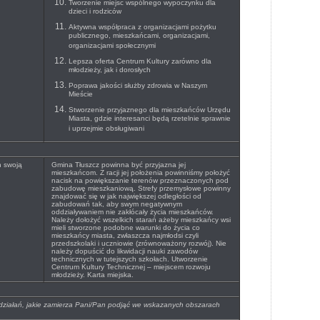
Tworzenie miejsc wspólnego wypoczynku dla
dzieci i rodziców
Aktywna współpraca z organizacjami pożytku
publicznego, mieszkańcami, organizacjami,
organizacjami społecznymi
Lepsza oferta Centrum Kultury zarówno dla
młodzieży, jak i dorosłych
Poprawa jakości służby zdrowia w Naszym
Mieście
Stworzenie przyjaznego dla mieszkańców Urzędu
Miasta, gdzie interesanci będą rzetelnie sprawnie
i uprzejmie obsługiwani
h swoją
Gmina Tłuszcz powinna być przyjazna jej
mieszkańcom. Z racji jej położenia powinniśmy położyć
nacisk na powiększanie terenów przeznaczonych pod
zabudowę mieszkaniową. Strefy przemysłowe powinny
znajdować się w jak największej odległości od
zabudowań tak, aby swym negatywnym
oddziaływaniem nie zakłócały życia mieszkańców.
Należy dołożyć wszelkich starań ażeby mieszkańcy wsi
mieli stworzone podobne warunki do życia co
mieszkańcy miasta, zwłaszcza najmłodsi czyli
przedszkolaki i uczniowie (zrównoważony rozwój). Nie
należy dopuścić do likwidacji nauki zawodów
technicznych w tutejszych szkołach. Utworzenie
Centrum Kultury Technicznej – miejscem rozwoju
młodzieży. Karta miejska.
, działań, jakie zamierza Pani/Pan podjąć we wskazanych obszarach