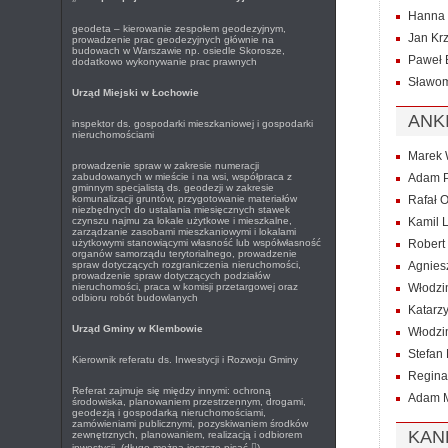
Hanna 
geodeta – kierowanie zespołem geodezyjnym,
Jan Krz
prowadzenie prac geodezyjnych głównie na
budowach w Warszawie np. osiedle Skorosze,
Paweł 
dodatkowo wykonywanie prac prawnych
Sławom
Urząd Miejski w Łochowie
ANK
inspektor ds. gospodarki mieszkaniowej i gospodarki
nieruchomościami
Marek 
prowadzenie spraw w zakresie numeracji
zabudowanych w mieście i na wsi, współpraca z
Adam P
gminnym specjalistą ds. geodezji w zakresie
komunalizacji gruntów, przygotowanie materiałów
Rafał O
niezbędnych do ustalania miesięcznych stawek
czynszu najmu za lokale użytkowe i mieszkalne,
Kamil 
zarządzanie zasobami mieszkaniowymi i lokalami
użytkowymi stanowiącymi własność lub współwłasność
Robert 
organów samorządu terytorialnego, prowadzenie
spraw dotyczących rozgraniczenia nieruchomości,
Agnies
prowadzenie spraw dotyczących podziałów
nieruchomości, praca w komisji przetargowej oraz
Włodzi
odbioru robót budowlanych
Katarz
Urząd Gminy w Klembowie
Włodzi
Stefan 
Kierownik referatu ds. Inwestycji i Rozwoju Gminy
Regina
Referat zajmuje się między innymi: ochroną
Adam 
środowiska, planowaniem przestrzennym, drogami,
geodezją i gospodarką nieruchomościami,
zamówieniami publicznymi, pozyskiwaniem środków
KAN
zewnętrznych, planowaniem, realizacją i odbiorem
inwestycji. (długo można jeszcze pisać

)