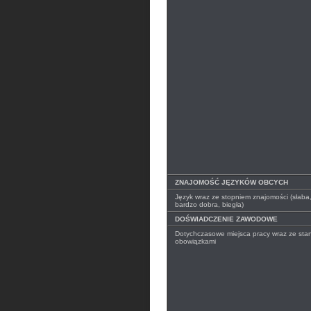
ZNAJOMOŚĆ JĘZYKÓW OBCYCH
Język wraz ze stopniem znajomości (słaba
bardzo dobra, biegła)
DOŚWIADCZENIE ZAWODOWE
Dotychczasowe miejsca pracy wraz ze stan
obowiązkami