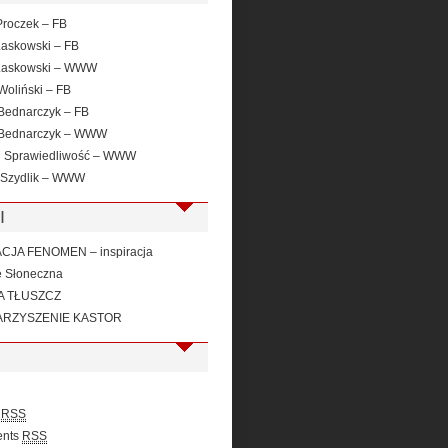
roczek – FB
Laskowski – FB
Laskowski – WWW
Woliński – FB
Bednarczyk – FB
 Bednarczyk – WWW
i Sprawiedliwość – WWW
 Szydlik – WWW
I
JA FENOMEN – inspiracja
e Słoneczna
A TŁUSZCZ
RZYSZENIE KASTOR
s
RSS
nts
RSS