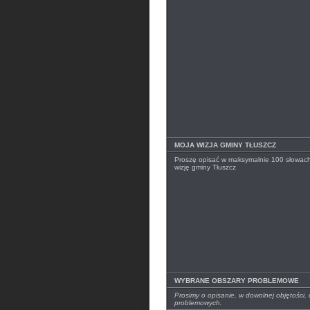
MOJA WIZJA GMINY TŁUSZCZ
Proszę opisać w maksymalnie 100 słowac
wizję gminy Tłuszcz
WYBRANE OBSZARY PROBLEMOWE
Prosimy o opisanie, w dowolnej objętości
problemowych.