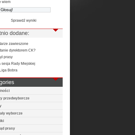
e wiem
Sprawdź wyniki
tnio dodane:
arze zawieszone
stanie dyrektorem CK?
ąd prasy
 sesja Rady Miejskiej
Liga Bobra
gories
lności
ty przedwyborcze
y
iały wyborcze
iki
ląd prasy