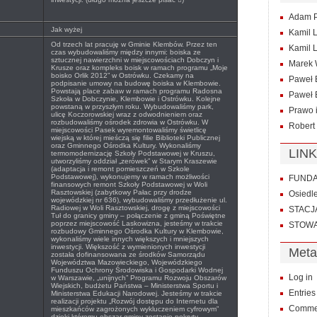
Adam P
Jak wyżej
Kamil 
Od trzech lat pracuję w Gminie Klembów. Przez ten
Kamil 
czas wybudowaliśmy między innymi: boiska ze
sztucznej nawierzchni w miejscowościach Dobczyn i
Marek 
Krusze oraz kompleks boisk w ramach programu „Moje
boisko Orlik 2012” w Ostrówku. Czekamy na
Paweł 
podpisanie umowy na budowę boiska w Klembowie.
Powstają place zabaw w ramach programu Radosna
Paweł
Szkoła w Dobczynie, Klembowie i Ostrówku. Kolejne
powstaną w przyszłym roku. Wybudowaliśmy park,
Prawo 
ulicę Koczorowskiej wraz z odwodnieniem oraz
rozbudowaliśmy ośrodek zdrowia w Ostrówku. W
Robert
miejscowości Pasek wyremontowaliśmy świetlicę
wiejską w której mieśczą się filie Biblioteki Publicznej
oraz Gminnego Ośrodka Kultury. Wykonaliśmy
LINK
termomodernizację Szkoły Podstawowej w Kruszu,
utworzyliśmy oddział „zerówek” w Starym Kraszewie
(adaptacja i remont pomieszczeń w Szkole
Podstawowej), wykonujemy w ramach możliwości
FUNDAC
finansowych remont Szkoły Podstawowej w Woli
Rasztowskiej (zabytkowy Pałac przy drodze
Osiedl
wojewódzkiej nr 636), wybudowaliśmy przedłużenie ul.
Radiowej w Woli Rasztowskiej, drogę z miejscowości
STACJ
Tuł do granicy gminy – połączenie z gminą Poświętne
poprzez miejscowość Laskowizna, jesteśmy w trakcie
STOWA
rozbudowy Gminnego Ośrodka Kultury w Klembowie,
wykonaliśmy wiele innych większych i mniejszych
inwestycji. Większość z wymienionych inwestycji
Meta
została dofinansowana ze środków Samorządu
Województwa Mazowieckiego, Wojewódzkiego
Funduszu Ochrony Środowiska i Gospodarki Wodnej
Log in
w Warszawie, „unijnych” Programu Rozwoju Obszarów
Wiejskich, budżetu Państwa – Ministerstwa Sportu i
Entrie
Ministerstwa Edukacji Narodowej. Jesteśmy w trakcie
realizacji projektu „Rozwój dostępu do Internetu dla
Comme
mieszkańców zagrożonych wykluczeniem cyfrowym”
dzięki któremu obszar gminy zostanie pokryty