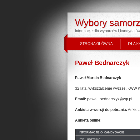
Wybory samorz
informacje dla wyborców i kandydató
STRONA GŁÓWNA
DLA K
Paweł Bednarczyk
Paweł Marcin Bednarczyk
32 lata, wykształcenie wyższe,
Email:
pawel_bednarczyk@wp.pl
Ankieta w wersji do pobrania:
Ankiet
Ankieta online:
INFORMACJE O KANDYDACIE
Imię i nazwisko