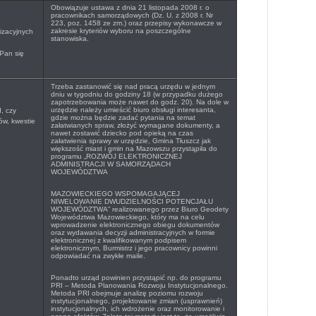
Obowiązuje ustawa z dnia 21 listopada 2008 r. o
pracownikach samorządowych (Dz. U. z 2008 r. Nr
223, poz. 1458 ze zm.) oraz przepisy wykonawcze w
zakresie kryteriów wyboru na poszczególne
izacyjnych
stanowiska.
Pan się
Trzeba zastanowić się nad pracą urzędu w jednym
dniu w tygodniu do godziny 18 (w przypadku dużego
zapotrzebowania może nawet do godz. 20). Na dole w
urzędzie należy umieścić biuro obsługi interesanta,
, czy
gdzie można będzie zadać pytania na temat
ów, kwestie
załatwianych spraw, złożyć wymagane dokumenty, a
nawet zostawić dziecko pod opieką na czas
załatwienia sprawy w urzędzie, Gmina Tłuszcz jak
większość miast i gmin na Mazowszu przystąpiła do
programu „
ROZWÓJ ELEKTRONICZNEJ
ADMINISTRACJI W SAMORZĄDACH
WOJEWÓDZTWA
MAZOWIECKIEGO WSPOMAGAJĄCEJ
NIWELOWANIE DWUDZIELNOŚCI POTENCJAŁU
WOJEWÓDZTWA” realizowanego przez Biuro Geodety
Województwa Mazowieckiego, który ma na celu
wprowadzenie elektronicznego obiegu dokumentów
oraz wydawania decyzji administracyjnych w formie
elektronicznej z kwalifikowanym podpisem
elektronicznym, Burmistrz i jego pracownicy powinni
odpowiadać na zwykłe maile.
Ponadto urząd powinien przystąpić np. do programu
PRI – Metoda Planowania Rozwoju Instytucjonalnego.
Metoda PRI obejmuje analizę poziomu rozwoju
instytucjonalnego, projektowanie zmian (usprawnień)
instytucjonalnych, ich wdrożenie oraz monitorowanie i