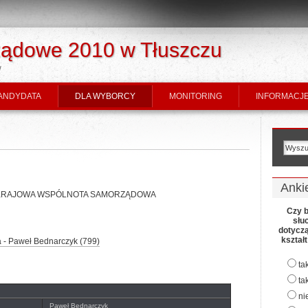
ądowe 2010 w Tłuszczu
w
ANDYDATA
DLA WYBORCY
MONITORING
INFORMACJE
Anki
 KWW KRAJOWA WSPÓLNOTA SAMORZĄDOWA
Czy b
słu
dotycz
kształ
a - Paweł Bednarczyk (799)
ta
ta
ni
Paweł Bednarczyk