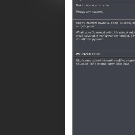
Rok i miejsce urodzenia
Posiadany majątek
Hobby, zainteresowania, pasje, sukcesy o
na tych polach
W jaki sposób mieszkaniec lub mieszkank
może uzyskać z Panią/Panem kontakt, ab
dodatkowe pytania?
WYKSZTAŁCENIE
Ukończone szkoły, kierunki studiów, stopnie
naukowe, inne istotne kursy, szkolenia