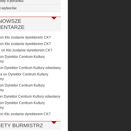
wy o poranku
i wyborów
NOWSZE
ENTARZE
on
Kto zostanie dyrektorem CK?
on
Kto zostanie dyrektorem CK?
k
on
Kto zostanie dyrektorem CK?
on
Dyrektor Centrum Kultury
ny
on
Dyrektor Centrum Kultury odwołany
ca
on
Dyrektor Centrum Kultury
ny
on
Dyrektor Centrum Kultury
ny
on
Dyrektor Centrum Kultury odwołany
on
Dyrektor Centrum Kultury
ny
on
Kto zostanie dyrektorem CK?
IETY BURMISTRZ