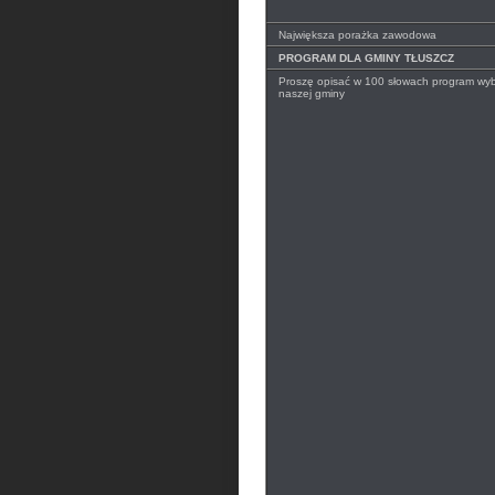
Największa porażka zawodowa
PROGRAM DLA GMINY TŁUSZCZ
Proszę opisać w 100 słowach program wyb
naszej gminy