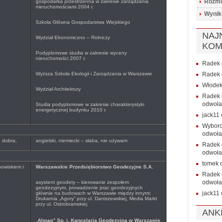
Rozmo
gospodarka przestrzenna w zakresie zarządzania
nieruchomościami 2004 r.
Wynik
Szkoła Główna Gospodarstwa Wiejskiego
NAJ
Wydział Ekonomiczno – Rolniczy
KOM
Podyplomowe studia w zakresie wyceny
nieruchomości 2007 r.
Radek
Wyższa Szkoła Ekologii i Zarządzania w Warszawie
Radek
Włode
Wydział Architektury
Radek
odwoła
Studia podyplomowe w zakresie charakterystyki
energetycznej budynku 2010 r.
jack11
Wybor
odwoła
, dobra,
angielski, niemiecki – słaba, nie używam
Radek
odwoła
tomek
owiskiem i
Warszawskie Przedsiębiorstwo Geodezyjne S.A.
Radek
odwoła
asystent geodety – kierowanie zespołem
geodezyjnym, prowadzenie prac geodezyjnych
jack11
głównie na budowach w Warszawie między innymi:
Drukarnia „Agory” przy ul. Daniszewskiej, Media Markt
przy ul. Ostrobramskiej
ANK
„
Almap” Sp. j. Kancelaria Geodezyjna w Warszawie