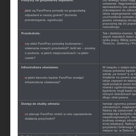
Pomysły na gospodarkę odpadami:
Od Nowego Roku mają 
ustawowe. Najprawdopo
wprowadzony tzw. poda
zobowiązane do odbior
jakie są Pani/Pana pomysły na gospodarkę
także segregowanie odp
odpadami w naszej gminie? (kontrola
uruchomienie sortowni 
przestrzegania, egzekucja)
pewno zmniejszą obcią
przyczynią się do popra
naturalnego
Przedszkola:
Tak i żłobków również. 
swych malutkich dzieci 
rynku pracy. Widzę pot
Tłuszczu, Jasienicy i Po
czy widzi Pani/Pan potrzebę budowania i
otwierania nowych przedszkoli? Jeśli tak – prosimy
o podanie, w jakich miejscowościach i w jakim
czasie?
Infrastruktura oświatowa
:
W związku z stałym wzr
miasta potrzeba będzie
szkoły „za torami” tj. w 
działanie na pewno popr
w jakim kierunku będzie Pani/Pan rozwijać
także zapewni im więk
infrastrukturę oświatową?
myśli przejście przez to
również ogólnodostępna
będziemy mogli lepiej r
różnych dziedzinach spor
długo obiecywana.
Dostęp do służby zdrowia:
Istnieje ogromna potrze
zdrowotnych, zwiększenie
Należy się zastanowić 
istniejącego budynku d
co planuje Pani/Pan zrobić w celu usprawnienia
niepełnosprawnych, mat
działania przychodni?
budową nowego ośrodka
innej lokalizacji. Należ
przyszłości Gminnego O
miejsce np. w Zielonce