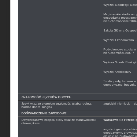
Wydział Geodezji i Gosp
Magisterskie studia uzu
gospodarka przestrzenn
nieruchomościami 2004 
Szkoła Główna Gospoda
Wydział Ekonomiczno – 
Podyplomowe studia w 
nieruchomości 2007 r.
Wyższa Szkoła Ekologii
Wydział Architektury
Studia podyplomowe w z
energetycznej budynku 
ZNAJOMOŚĆ JĘZYKÓW OBCYCH
Język wraz ze stopniem znajomości (słaba, dobra,
angielski, niemiecki – 
bardzo dobra, biegła)
DOŚWIADCZENIE ZAWODOWE
Dotychczasowe miejsca pracy wraz ze stanowiskiem i
Warszawskie Przedsię
obowiązkami
asystent geodety – kie
geodezyjnym, prowadze
głównie na budowach w