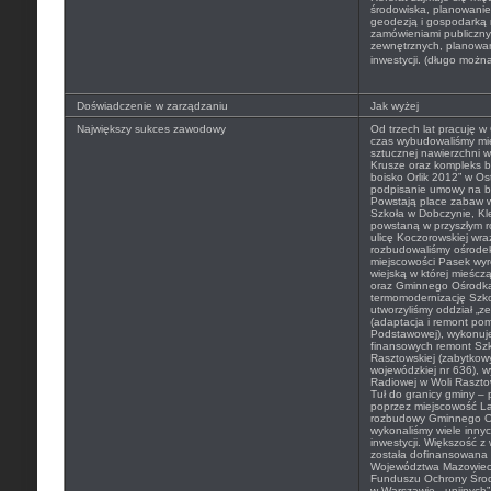
środowiska, planowanie
geodezją i gospodarką 
zamówieniami publiczn
zewnętrznych, planowani
inwestycji. (długo możn
Doświadczenie w zarządzaniu
Jak wyżej
Największy sukces zawodowy
Od trzech lat pracuję w
czas wybudowaliśmy mię
sztucznej nawierzchni 
Krusze oraz kompleks b
boisko Orlik 2012” w O
podpisanie umowy na b
Powstają place zabaw
Szkoła w Dobczynie, Kl
powstaną w przyszłym r
ulicę Koczorowskiej wr
rozbudowaliśmy ośrode
miejscowości Pasek wyr
wiejską w której mieśczą 
oraz Gminnego Ośrodka
termomodernizację Szk
utworzyliśmy oddział „z
(adaptacja i remont po
Podstawowej), wykonuj
finansowych remont Sz
Rasztowskiej (zabytkow
wojewódzkiej nr 636), w
Radiowej w Woli Rasztow
Tuł do granicy gminy –
poprzez miejscowość La
rozbudowy Gminnego Oś
wykonaliśmy wiele innyc
inwestycji. Większość z
została dofinansowana
Województwa Mazowiec
Funduszu Ochrony Środ
w Warszawie, „unijnyc