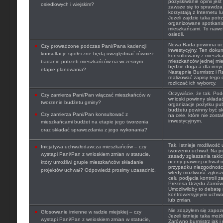
pozyskiwanie opinii jest
osiedlowych i wiejskim?
zawsze się to sprawdza
korzystają z Internetu l
Jeżeli zajdzie taka pot
organizowane spotkania
mieszkańcami. To nawet 
osiedli.
Nowa Rada powinna uchw
Czy prowadzone podczas Pani/Pana kadencji
inwestycyjny. Ten doku
konsultacje społeczne będą uwzględniać również
konsultowany z mieszk
mieszkańców jednej mie
badanie potrzeb mieszkańców na wczesnym
będzie doga a dla innyc
etapie planowania?
Następnie Burmistrz i 
realizować zapisy tego
rozliczać ich wyborcy.
Oczywiście, że tak. Po
Czy zamierza Pani/Pan włączać mieszkańców w
wnioski powinny składać
tworzenie budżetu gminy?
organizacje pożytku pu
budżetu powinny być s
Czy zamierza Pani/Pan konsultować z
na cele, które nie zosta
inwestycyjnym.
mieszkańcami budżet na etapie jego tworzenia
oraz składać sprawozdania z jego wykonania?
Tak. Istnieje możliwość
Inicjatywa uchwałodawcza mieszkańców – czy
tworzeniu uchwał. Na p
wystąpi Pani/Pan z wnioskiem zmian w statucie,
zasady zgłaszania taki
oceny prawnej uchwał o
który umożliwi grupie mieszkańców składanie
przypadku niezgodności
projektów uchwał? Odpowiedź prosimy uzasadnić.
wtedy możliwość zgłosz
celu podjęcia kontroli 
Prezesa Urzędu Zamówie
Umożliwiłoby to debatę 
kontrowersyjnymi uchwał
lub zmian.
Nie zdążyłem się zapozn
Głosowanie imienne w radzie miejskiej – czy
Jeżeli istnieje taka moż
wystąpi Pani/Pan z wnioskiem zmian w statucie,
Zarówno burmistrz jak i