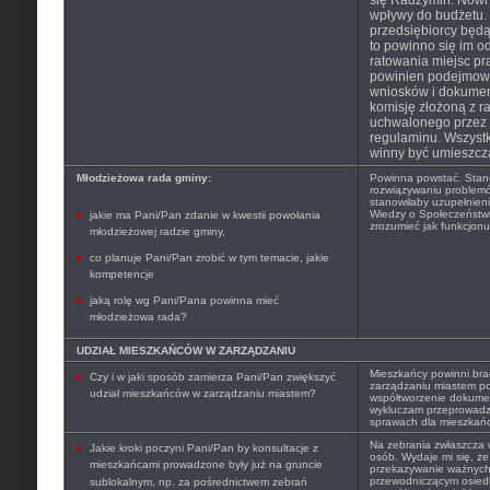
się Radzymin. Nowi
wpływy do budżetu. 
przedsiębiorcy będą 
to powinno się im o
ratowania miejsc pra
powinien podejmowa
wniosków i dokume
komisję złożoną z r
uchwalonego przez
regulaminu. Wszystk
winny być umieszcz
Młodzieżowa rada gminy:
Powinna powstać. Stan
rozwiązywaniu problem
stanowiłaby uzupełnieni
Wiedzy o Społeczeństwi
jakie ma Pani/Pan zdanie w kwestii powołania
zrozumieć jak funkcjon
młodzieżowej radzie gminy,
co planuje Pani/Pan zrobić w tym temacie, jakie
kompetencje
jaką rolę wg Pani/Pana powinna mieć
młodzieżowa rada?
UDZIAŁ MIESZKAŃCÓW W ZARZĄDZANIU
Mieszkańcy powinni bra
Czy i w jaki sposób zamierza Pani/Pan zwiększyć
zarządzaniu miastem pop
udział mieszkańców w zarządzaniu miastem?
współtworzenie dokumen
wykluczam przeprowadz
sprawach dla mieszkań
Na zebrania zwłaszcza w
Jakie kroki poczyni Pani/Pan by konsultacje z
osób. Wydaje mi się, ż
mieszkańcami prowadzone były już na gruncie
przekazywanie ważnych 
przewodniczącym osied
sublokalnym, np. za pośrednictwem zebrań