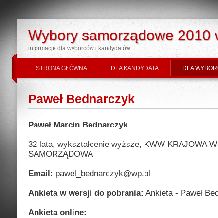
Wybory samorządowe 2010 
informacje dla wyborców i kandydatów
STRONA GŁÓWNA
DLA KANDYDATA
DLA WYBOR
Paweł Bednarczyk
Paweł Marcin Bednarczyk
32 lata, wykształcenie wyższe, KWW KRAJOWA
SAMORZĄDOWA
Email:
pawel_bednarczyk@wp.pl
Ankieta w wersji do pobrania:
Ankieta - Paweł Be
Ankieta online: