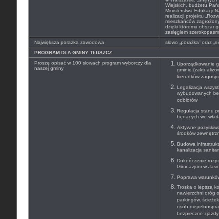
Wiejskich, budżetu Pańs
Ministerstwa Edukacji N
realizacji projektu „Roz
mieszkańców zagrożony
dzięki któremu obszar g
zasięgiem szerokopasm
Największa porażka zawodowa
słowo „porażka” oraz „n
PROGRAM DLA GMINY TŁUSZCZ
Proszę opisać w 100 słowach program wyborczy dla
Uporządkowanie go
naszej gminy
gminie (zaktualiz
kierunków zagosp
Legalizacja wszyst
wybudowanych be
odbiorów
Regulacja stanu p
będących we wład
Aktywne pozyskiwa
środków zewnętrzn
Budowa infrastrukt
kanalizacja sanitar
Dokończenie rozpo
Gimnazjum w Jasie
Poprawa warunków 
Troska o lepszą k
nawierzchni dróg 
parkingów, ścieże
osób niepełnospra
bezpieczne zjazdy