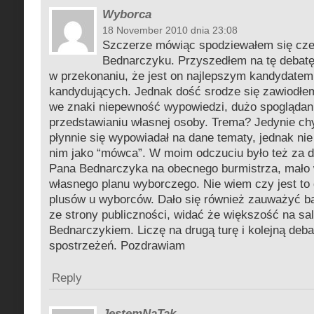
Wyborca
18 November 2010 dnia 23:08
Szczerze mówiąc spodziewałem się cze
Bednarczyku. Przyszedłem na tę debatę
w przekonaniu, że jest on najlepszym kandydate
kandydujących. Jednak dość srodze się zawiodłem
we znaki niepewność wypowiedzi, dużo spoglądani
przedstawianiu własnej osoby. Trema? Jedynie c
płynnie się wypowiadał na dane tematy, jednak ni
nim jako “mówca”. W moim odczuciu było też za d
Pana Bednarczyka na obecnego burmistrza, mało
własnego planu wyborczego. Nie wiem czy jest to 
plusów u wyborców. Dało się również zauważyć b
ze strony publiczności, widać że większość na sal
Bednarczykiem. Liczę na drugą turę i kolejną deba
spostrzeżeń. Pozdrawiam
Reply
JestemNaTak