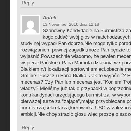
Reply
Antek
13 November 2010 dnia 12:18
Szanowny Kandydacie na Burmistrza,za
kogo oddać swój głos w nadchodzacych
studyjnej wypadł Pan dobrze.Nie moge tylko porad
rozwiązaniem pewnej zagadki,może Pan będzie to
wyjaśnić.Powszechnie wiadomo, że pewien mecen
wspierał Pańskie i Pana Mamota działania w spor
Białkiem n/t lokalizacji sortowni smieci,obecnie 
Gminie Tłuszcz u Pana Białka. Jak to wyjaśnić? Po
mecenas? Czy Pan lub mecenas jest “Koniem Troj
władzy? Mieliśmy już takie przypadki w poprzednic
kontrkandydaci urzędującego burmistrza, w wybor
pierwszej turze za “zające”,mając przyobiecane 
burmistrza,sekretarza,kierownika USC w zależnośc
ambicji.Nie chcę stracić głosu więc proszę o szc
Reply