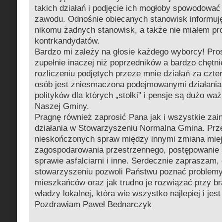
takich działań i podjęcie ich mogłoby spowodować
zawodu. Odnośnie obiecanych stanowisk informuję
nikomu żadnych stanowisk, a także nie miałem pr
kontrkandydatów.
Bardzo mi zależy na głosie każdego wyborcy! Pro
zupełnie inaczej niż poprzedników a bardzo chętn
rozliczeniu podjętych przeze mnie działań za czter
osób jest zniesmaczona podejmowanymi działania
polityków dla których „stołki” i pensje są dużo wa
Naszej Gminy.
Pragnę również zaprosić Pana jak i wszystkie za
działania w Stowarzyszeniu Normalna Gmina. Prz
nieskończonych spraw między innymi zmiana mie
zagospodarowania przestrzennego, postępowanie
sprawie asfalciarni i inne. Serdecznie zapraszam, 
stowarzyszeniu pozwoli Państwu poznać problem
mieszkańców oraz jak trudno je rozwiązać przy b
władzy lokalnej, która wie wszystko najlepiej i jes
Pozdrawiam Paweł Bednarczyk