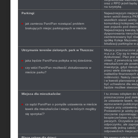
oraz z RPO jeżeli będą
na turystykę.
Parkingi
:
Najważniejszym miejsce
teren wokół dworca PKP
wszelkich starań ażeby 
komunikacji kolejowej m
jak zamierza Pani/Pan rozwiązać problem
swe pojazdu pod dwor
brakujących miejsc parkingowych w mieście
Najważniejszą kwestią 
dysponowania nierucho
zainteresowany być rów
spółkę Koleje Mazowieck
lokalizacji parkingów w
Utrzymanie terenów zielonych
,
park w Tłuszczu
:
Miejsca przeznaczone p
m.p.z.p. Czy są to mie
dyskutować. Plan jest 
zmian. Z pewnością taki
jaka będzie Pani/Pana polityka w tej dziedzinie,
mieszkańcom ale powin
inwestycja, gdyż mieszk
czy widzi Pani/Pan możliwość zlokalizowania w
przez wiele dziesięciol
mieście parku?
nakładów finansowych w
roślinności. Należy zau
i w kwestii planowania 
być uchwalone dla wszy
będzie możliwe stworzen
Miejsca dla mieszkańców
:
I tu znowu odsyłam do m
przeznaczone pod ziele
że ustawianie ławek, sto
wyrzucaniem publicznych
co sądzi Pani/Pan o pomyśle ustawienia w mieście
miejsce przy ustawieniu
ławek dla mieszkańców i miejsc, w których mogliby
Postawiono je ażeby po
się spotykać?
otoczenie zapominając
bezpieczeństwa na chod
pieszych. Oczywiście po
odpoczynku, ale zaproj
stanowiły jedną całość.
odpowiednich miejscach 
Place zabaw dla dzieci
:
Na pewno należy skorz