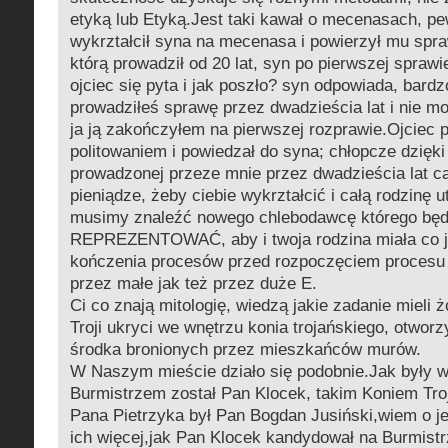
etyką lub Etyką.Jest taki kawał o mecenasach, pe
wykrztałcił syna na mecenasa i powierzył mu spra
którą prowadził od 20 lat, syn po pierwszej sprawi
ojciec się pyta i jak poszło? syn odpowiada, bardz
prowadziłeś sprawę przez dwadzieścia lat i nie mo
ja ją zakończyłem na pierwszej rozprawie.Ojciec 
politowaniem i powiedzał do syna; chłopcze dzięki 
prowadzonej przeze mnie przez dwadzieścia lat ca
pieniądze, żeby ciebie wykrztałcić i całą rodzinę 
musimy znaleźć nowego chlebodawcę którego bę
REPREZENTOWAĆ, aby i twoja rodzina miała co 
kończenia procesów przed rozpoczęciem procesu 
przez małe jak też przez duże E.
Ci co znają mitologię, wiedzą jakie zadanie mieli 
Troji ukryci we wnętrzu konia trojańskiego, otworzy
środka bronionych przez mieszkańców murów.
W Naszym mieście działo się podobnie.Jak były w
Burmistrzem został Pan Klocek, takim Koniem Tro
Pana Pietrzyka był Pan Bogdan Jusiński,wiem o j
ich więcej,jak Pan Klocek kandydował na Burmist