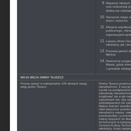
Wsparcie młodych 
oraz rozbudowę pr
żłobka lub oddzia
Tworzenie miejsc 
dzieci i rodziców
Aktywna współprac
publicznego, mies
organizacjami spo
Lepsza oferta Cen
młodzieży, jak i do
Poprawa jakości s
Mieście
Stworzenie przyja
Miasta, gdzie inte
i uprzejmie obsług
MOJA WIZJA GMINY TŁUSZCZ
Proszę opisać w maksymalnie 100 słowach swoją
Gmina Tłuszcz powinna 
wizję gminy Tłuszcz
mieszkańcom. Z racji je
nacisk na powiększani
zabudowę mieszkaniową
znajdować się w jak naj
zabudowań tak, aby s
oddziaływaniem nie zak
Należy dołożyć wszelki
mieli stworzone podobn
mieszkańcy miasta, zwła
przedszkolaki i uczniow
należy dopuścić do likw
technicznych w tutejszy
Centrum Kultury Techni
młodzieży. Karta miejska