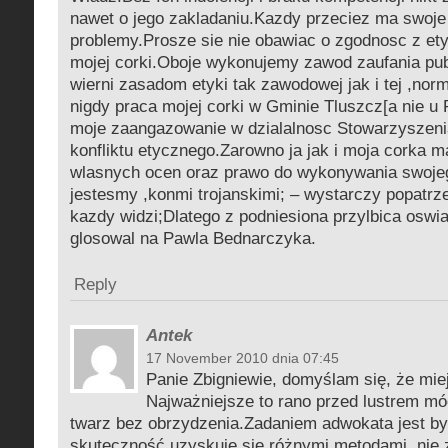
nawet o jego zakladaniu.Kazdy przeciez ma swoje
problemy.Prosze sie nie obawiac o zgodnosc z ety
mojej corki.Oboje wykonujemy zawod zaufania pub
wierni zasadom etyki tak zawodowej jak i tej ,no
nigdy praca mojej corki w Gminie Tluszcz[a nie u 
moje zaangazowanie w dzialalnosc Stowarzyszeni
konfliktu etycznego.Zarowno ja jak i moja corka 
wlasnych ocen oraz prawo do wykonywania swoje
jestesmy ,konmi trojanskimi; – wystarczy popatrze
kazdy widzi;Dlatego z podniesiona przylbica oswi
glosowal na Pawla Bednarczyka.
Reply
Antek
17 November 2010 dnia 07:45
Panie Zbigniewie, domyślam się, że mi
Najważniejsze to rano przed lustrem mó
twarz bez obrzydzenia.Zadaniem adwokata jest b
skuteczność uzyskuje się różnymi metodami, nie