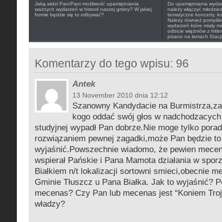
Jaką widzi Pan/Pani możliwość upamiętniania
Do upamiętniania wydarz
ważnych wydarzeń w historii naszej gminy? W jakiej
należy włączyć młodzie
formie będzie się to odbywać?
tematyczne koncerty, ko
Należy również pomyśleć 
wydarzeń które miały mi
odbicie więźniów z hitl
pisano na łamach Stacji
Komentarzy do tego wpisu: 96
Antek
13 November 2010 dnia 12:12
Szanowny Kandydacie na Burmistrza,za
kogo oddać swój głos w nadchodzacych
studyjnej wypadł Pan dobrze.Nie moge tylko porad
rozwiązaniem pewnej zagadki,może Pan będzie to
wyjaśnić.Powszechnie wiadomo, że pewien mecen
wspierał Pańskie i Pana Mamota działania w spor
Białkiem n/t lokalizacji sortowni smieci,obecnie 
Gminie Tłuszcz u Pana Białka. Jak to wyjaśnić? Po
mecenas? Czy Pan lub mecenas jest “Koniem Troj
władzy?