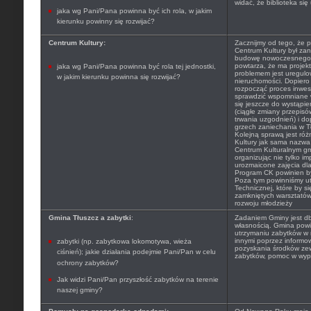
widać, że biblioteka się
jaka wg Pani/Pana powinna być ich rola, w jakim
kierunku powinny się rozwijać?
Centrum Kultury:
Zacznijmy od tego, że p
Centrum Kultury był za
budowę nowoczesnego C
powtarza, że ma projek
jaka wg Pani/Pana powinna być rola tej jednostki,
problemem jest uregulo
w jakim kierunku powinna się rozwijać?
nieruchomości. Dopier
rozpocząć proces inwes
sprawdzić wspomniane w
się jeszcze do wystąpi
(ciągłe zmiany przepisó
trwania uzgodnień) i do
grzech zaniechania w Tł
Kolejną sprawą jest róż
Kultury jak sama nazwa
Centrum Kulturalnym gm
organizując nie tylko im
urozmaicone zajęcia dla 
Program CK powinien być
Poza tym powinniśmy ut
Technicznej, które by si
zamkniętych warsztatów
rozwoju młodzieży
Gmina Tłuszcz a zabytki
:
Zadaniem Gminy jest db
własnością. Gmina powin
utrzymaniu zabytków w 
innymi poprzez informo
zabytki (np. zabytkowa lokomotywa, wieża
pozyskania środków ze
ciśnień); jakie działania podejmie Pani/Pan w celu
zabytków, pomoc w wype
ochrony zabytków?
Jak widzi Pani/Pan przyszłość zabytków na terenie
naszej gminy?