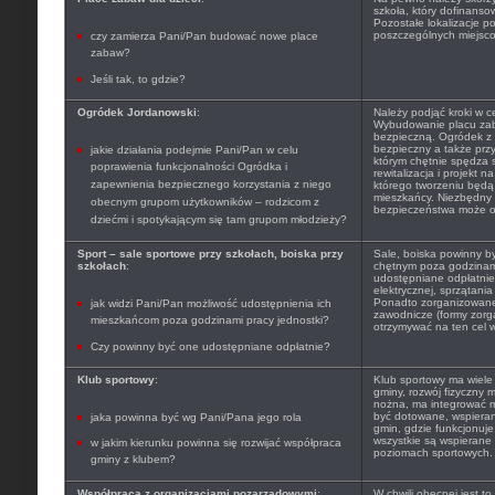
szkoła, który dofinanso
Pozostałe lokalizacje 
poszczególnych miejscow
czy zamierza Pani/Pan budować nowe place
zabaw?
Jeśli tak, to gdzie?
Ogródek Jordanowski
:
Należy podjąć kroki w ce
Wybudowanie placu zaba
bezpieczną. Ogródek z 
bezpieczny a także prz
jakie działania podejmie Pani/Pan w celu
którym chętnie spędza s
poprawienia funkcjonalności Ogródka i
rewitalizacja i projekt
zapewnienia bezpiecznego korzystania z niego
którego tworzeniu będą 
mieszkańcy. Niezbędny
obecnym grupom użytkowników – rodzicom z
bezpieczeństwa może ok
dziećmi i spotykającym się tam grupom młodzieży?
Sport – sale sportowe przy szkołach, boiska przy
Sale, boiska powinny b
szkołach
:
chętnym poza godzinam
udostępniane odpłatnie 
elektrycznej, sprzątani
Ponadto zorganizowane 
jak widzi Pani/Pan możliwość udostępnienia ich
zawodnicze (formy zor
mieszkańcom poza godzinami pracy jednostki?
otrzymywać na ten cel w
Czy powinny być one udostępniane odpłatnie?
Klub sportowy
:
Klub sportowy ma wiele 
gminy, rozwój fizyczny m
nożna, ma integrować 
być dotowane, wspieran
jaka powinna być wg Pani/Pana jego rola
gmin, gdzie funkcjonuje
wszystkie są wspierane
w jakim kierunku powinna się rozwijać współpraca
poziomach sportowych.
gminy z klubem?
Współpraca z organizacjami pozarządowymi
:
W chwili obecnej jest t