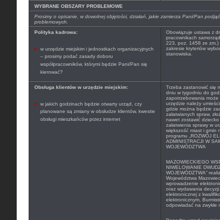
WYBRANE OBSZARY PROBLEMOWE
Prosimy o opisanie, w dowolnej objętości, działań, jakie zamierza Pani/Pan pod
problemowych.
Polityka kadrowa:
Obowiązuje ustawa z dni
pracownikach samorządo
223, poz. 1458 ze zm.)
zakresie kryteriów wyb
w urzędzie miejskim i jednostkach organizacyjnych
stanowiska.
– prosimy podać zasady doboru
współpracowników, którymi będzie Pani/Pan się
kierować?
Obsługa klientów w urzędzie miejskim:
Trzeba zastanowić się 
dniu w tygodniu do god
zapotrzebowania może 
urzędzie należy umieścić
w jakich godzinach będzie otwarty urząd, czy
gdzie można będzie zad
planowane są zmiany w obsłudze klientów, kwestie
załatwianych spraw, zł
obsługi mieszkańców przez internet
nawet zostawić dziecko
załatwienia sprawy w ur
większość miast i gmin
programu „
ROZWÓJ EL
ADMINISTRACJI W S
WOJEWÓDZTWA
MAZOWIECKIEGO WS
NIWELOWANIE DWUDZ
WOJEWÓDZTWA” realizo
Województwa Mazowieck
wprowadzenie elektron
oraz wydawania decyzji 
elektronicznej z kwalif
elektronicznym, Burmist
odpowiadać na zwykłe m