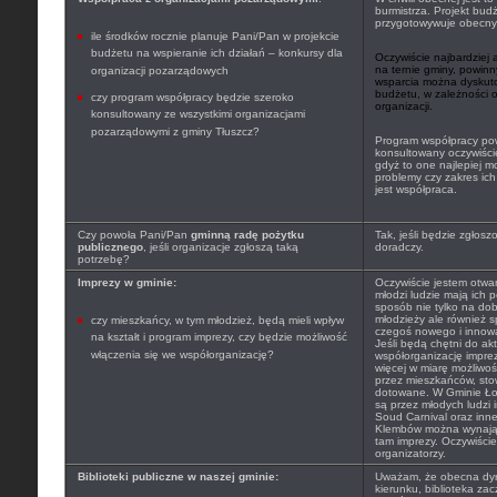
burmistrza. Projekt budż
przygotowywuje obecny 
ile środków rocznie planuje Pani/Pan w projekcie
budżetu na wspieranie ich działań – konkursy dla
Oczywiście najbardziej 
na ternie gminy, powinn
organizacji pozarządowych
wsparcia można dyskut
budżetu, w zależności 
czy program współpracy będzie szeroko
organizacji.
konsultowany ze wszystkimi organizacjami
pozarządowymi z gminy Tłuszcz?
Program współpracy pow
konsultowany oczywiście
gdyż to one najlepiej 
problemy czy zakres ich
jest współpraca.
Czy powoła Pani/Pan
gminną radę pożytku
Tak, jeśli będzie zgłosz
publicznego
, jeśli organizacje zgłoszą taką
doradczy.
potrzebę?
Imprezy w gminie:
Oczywiście jestem otwa
młodzi ludzie mają ich p
sposób nie tylko na d
młodzieży ale również
czy mieszkańcy, w tym młodzież, będą mieli wpływ
czegoś nowego i innow
na kształt i program imprezy, czy będzie możliwość
Jeśli będą chętni do ak
włączenia się we współorganizację?
współorganizację impre
więcej w miarę możliwo
przez mieszkańców, sto
dotowane. W Gminie Ło
są przez młodych ludz
Soud Carnival oraz inn
Klembów można wynająć
tam imprezy. Oczywiści
organizatorzy.
Biblioteki publiczne w naszej gminie:
Uważam, że obecna dyre
kierunku, biblioteka zac