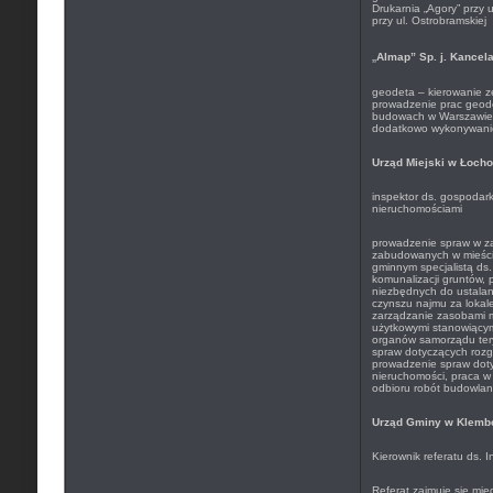
Drukarnia „Agory” przy 
przy ul. Ostrobramskiej
„
Almap” Sp. j. Kancel
geodeta – kierowanie 
prowadzenie prac geod
budowach w Warszawie 
dodatkowo wykonywani
Urząd Miejski w Łoch
inspektor ds. gospodark
nieruchomościami
prowadzenie spraw w za
zabudowanych w mieście
gminnym specjalistą ds.
komunalizacji gruntów, 
niezbędnych do ustalan
czynszu najmu za lokale
zarządzanie zasobami m
użytkowymi stanowiącym
organów samorządu tery
spraw dotyczących rozg
prowadzenie spraw dot
nieruchomości, praca w 
odbioru robót budowla
Urząd Gminy w Klemb
Kierownik referatu ds. 
Referat zajmuje się mię