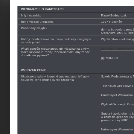
INFORMACJE O KANDYDACIE
Imię i nazwisko
Paweł Bednarczyk
Rok i miejsce urodzenia
1977 r. Łochów
Posiadany majątek
dom w budowie o pow.
Opel Astra 1999 r., kre
Hobby, zainteresowania, pasje, sukcesy osiągnięte
Wędkarstwo – rekreacyj
na tych polach
W jaki sposób mieszkaniec lub mieszkanka gminy
pawelbednarczyk@op.p
może uzyskać z Panią/Panem kontakt, aby zadać
dodatkowe pytania?
gg 5003896
WYKSZTAŁCENIE
Ukończone szkoły, kierunki studiów, stopnie/tytuły
Szkoła Podstawowa w T
naukowe, inne istotne kursy, szkolenia
Technikum Geodezyjne 
Uniwersytet Warmińsko 
Wydział Geodezji i Gosp
Studia inżynierskie na k
w zakresie geodezji i s
przestrzennej 2002 r.
Uniwersytet Warmińsko 