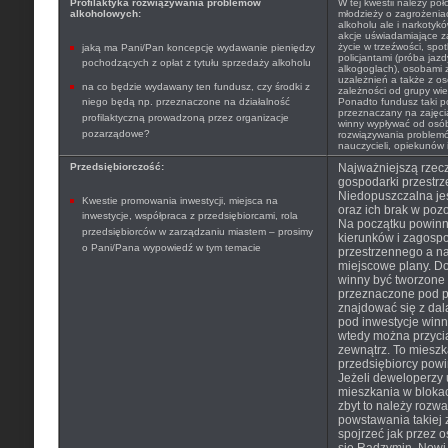
Profilaktyka rozwiązywania problemów
W tej kwestii należy po
alkoholowych:
młodzieży o zagrożenia
alkoholu ale i narkoty
akcje uświadamiające z
życie w trzeźwości, spo
jaką ma Pani/Pan koncepcję wydawanie pieniędzy
policjantami (próba jaz
pochodzących z opłat z tytułu sprzedaży alkoholu
alkogoglach), osobami 
uzależnień a także z o
na co będzie wydawany ten fundusz, czy środki z
zależności od grupy wiek
niego będą np. przeznaczone na działalność
Ponadto fundusz taki p
przeznaczany na zajęci
profilaktyczną prowadzoną przez organizacje
winny wypływać od osób 
pozarządowe?
rozwiązywania problem
nauczycieli, opiekunów 
Przedsiębiorczość:
Najważniejszą rzec
gospodarki przestrz
Niedopuszczalna jes
Kwestie promowania inwestycji, miejsca na
oraz ich brak w poz
inwestycje, współpraca z przedsiębiorcami, rola
Na początku powinn
przedsiębiorców w zarządzaniu miastem – prosimy
kierunków i zagosp
o Pani/Pana wypowiedź w tym temacie
przestrzennego a n
miejscowe plany. D
winny być tworzone 
przeznaczone pod p
znajdować się z da
pod inwestycje winn
wtedy można przyci
zewnątrz. To mieszk
przedsiębiorcy powin
Jeżeli deweloperzy 
mieszkania w blokac
zbyt to należy rozwa
powstawania takiej
spojrzeć jak przez os