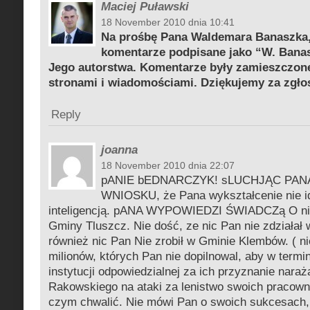
Maciej Puławski
18 November 2010 dnia 10:41
Na prośbę Pana Waldemara Banaszka
komentarze podpisane jako “W. Banasz
Jego autorstwa. Komentarze były zamieszczon
stronami i wiadomościami. Dziękujemy za zgło
Reply
joanna
18 November 2010 dnia 22:07
pANIE bEDNARCZYK! sLUCHJĄC PA
WNIOSKU, że Pana wykształcenie nie i
inteligencją. pANA WYPOWIEDZI ŚWIADCZą O nik
Gminy Tluszcz. Nie dość, ze nic Pan nie zdziałał
również nic Pan Nie zrobił w Gminie Klembów. ( ni
milionów, których Pan nie dopilnowal, aby w termi
instytucji odpowiedzialnej za ich przyznanie nara
Rakowskiego na ataki za lenistwo swoich pracown
czym chwalić. Nie mówi Pan o swoich sukcesach, 