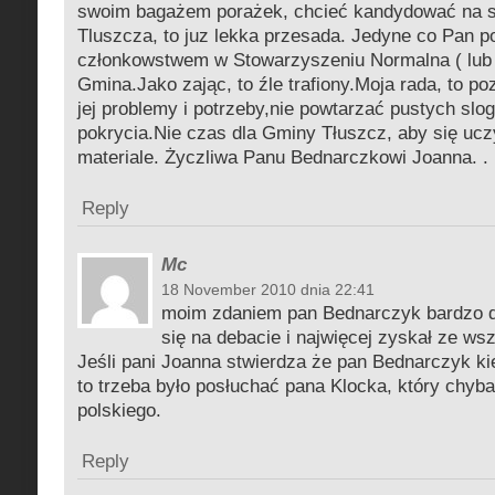
swoim bagażem porażek, chcieć kandydować na s
Tluszcza, to juz lekka przesada. Jedyne co Pan pot
członkowstwem w Stowarzyszeniu Normalna ( lub
Gmina.Jako zając, to źle trafiony.Moja rada, to p
jej problemy i potrzeby,nie powtarzać pustych slog
pokrycia.Nie czas dla Gminy Tłuszcz, aby się u
materiale. Życzliwa Panu Bednarczkowi Joanna. .
Reply
Mc
18 November 2010 dnia 22:41
moim zdaniem pan Bednarczyk bardzo d
się na debacie i najwięcej zyskał ze ws
Jeśli pani Joanna stwierdza że pan Bednarczyk ki
to trzeba było posłuchać pana Klocka, który chyba
polskiego.
Reply