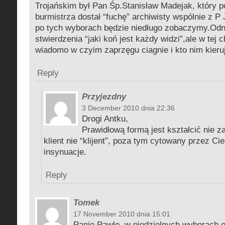
Trojańskim był Pan Śp.Stanisław Madejak, który p
burmistrza dostał “fuchę” archiwisty wspólnie z P
po tych wyborach będzie niedługo zobaczymy.Odn
stwierdzenia “jaki koń jest każdy widzi”,ale w tej c
wiadomo w czyim zaprzęgu ciagnie i kto nim kieru
Reply
Przyjezdny
3 December 2010 dnia 22:36
Drogi Antku,
Prawidłową formą jest kształcić nie za
klient nie “klijent”, poza tym cytowany przez Ci
insynuacje.
Reply
Tomek
17 November 2010 dnia 15:01
Panie Pawle, w niedzielnych wyborach 