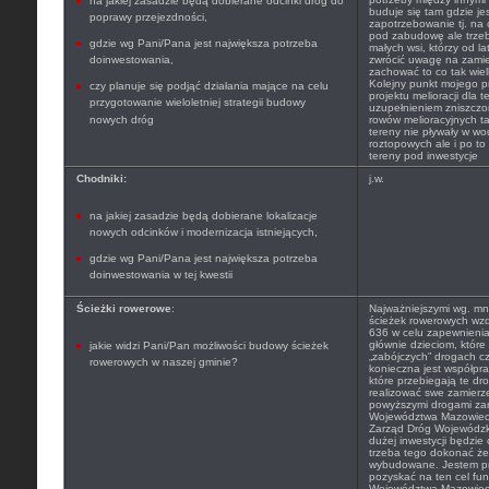
na jakiej zasadzie będą dobierane odcinki dróg do
buduje się tam gdzie je
poprawy przejezdności,
zapotrzebowanie tj. na
pod zabudowę ale trze
gdzie wg Pani/Pana jest największa potrzeba
małych wsi, którzy od la
doinwestowania,
zwrócić uwagę na zamie
zachować to co tak wi
Kolejny punkt mojego 
czy planuje się podjąć działania mające na celu
projektu melioracji dla t
przygotowanie wieloletniej strategii budowy
uzupełnieniem zniszcz
nowych dróg
rowów melioracyjnych t
tereny nie pływały w w
roztopowych ale i po t
tereny pod inwestycje
Chodniki:
j.w.
na jakiej zasadzie będą dobierane lokalizacje
nowych odcinków i modernizacja istniejących,
gdzie wg Pani/Pana jest największa potrzeba
doinwestowania w tej kwestii
Ścieżki rowerowe
:
Najważniejszymi wg. mni
ścieżek rowerowych wzdł
636 w celu zapewnienia
głównie dzieciom, które
jakie widzi Pani/Pan możliwości budowy ścieżek
„zabójczych” drogach c
rowerowych w naszej gminie?
konieczna jest współpra
które przebiegają te dr
realizować swe zamierz
powyższymi drogami za
Województwa Mazowieck
Zarząd Dróg Wojewódzki
dużej inwestycji będzi
trzeba tego dokonać żeb
wybudowane. Jestem pr
pozyskać na ten cel f
Województwa Mazowiecki