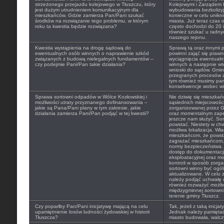
strzeżonego przejazdu kolejowego w Tłuszczu, który
Kolejowymi i Zarządem 
jest dużym utrudnieniem komunikacyjnym dla
wybudowania bezkolizyj
mieszkańców. Gdzie zamierza Pan/Pani szukać
konieczne w celu unikn
środków na rozwiązanie tego problemu, w którym
miasta. Już teraz czas
roku ta kwestia będzie rozwiązana?
często dochodzi do 20 i
również szukać u radny
naszego rejonu.
Kwestia wystąpienia na drogę sądową do
Sprawą tą oraz innymi 
ewentualnych osób winnych o naprawienie szkód
powinni zająć się prawn
związanych z budową nielegalnych fundamentów –
wyciągnięcia ewentual
czy podejmie Pani/Pan takie działania?
winnych a następnie wt
wnioski do sądów. Gmina
przegranych procesów z
tym również musimy pam
konsekwencje wobec wi
Sprawa sortowni odpadów w Wólce Kozłowskiej i
Nie dziwię się mieszkań
możliwości utraty przyznanego dofinansowania –
sąsiednich miejscowości
jakie są Pana/Pani plany w tym zakresie, jakie
zorganizowanej przez G
działania zamierza Pani/Pan podjąć w tej kwestii?
oraz momentalnym zapeł
jeszcze nam służyć. So
powstać. Niestety w chwi
możliwa lokalizacja. W
mieszkańcom, że powsta
zagrażać mieszkańcom, 
normy bezpieczeństwa.
dostęp do dokumentacji 
eksploatacyjnej oraz m
kontroli w sposób zorga
sortowni winny być ogól
aktualizowane. W celu zm
należy podjąć uchwałę 
również rozważyć możli
międzygminnej sortown
terenie gminy Tłuszcz.
Czy poparłby Pan/Pani inicjatywę mającą na celu
Tak, jeżeli z taką inicja
upamiętnienie losów ludności żydowskiej w historii
Jednak należy pamiętać 
Tłuszcza?
miasto budowała, walczy