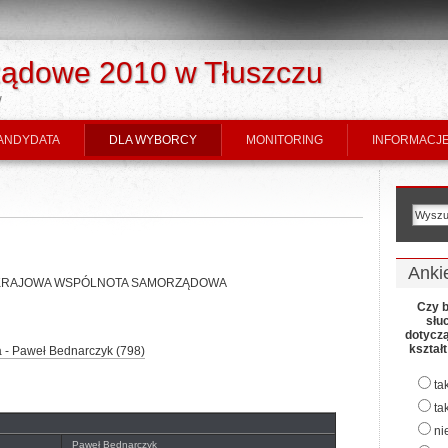
ądowe 2010 w Tłuszczu
w
ANDYDATA
DLA WYBORCY
MONITORING
INFORMACJE
Anki
 KWW KRAJOWA WSPÓLNOTA SAMORZĄDOWA
Czy b
słu
dotycz
kształ
a - Paweł Bednarczyk (798)
ta
ta
ni
Paweł Bednarczyk