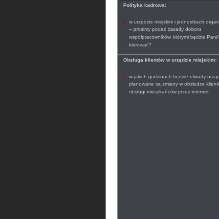
Polityka kadrowa:
w urzędzie miejskim i jednostkach organ
– prosimy podać zasady doboru
współpracowników, którymi będzie Pani/
kierować?
Obsługa klientów w urzędzie miejskim:
w jakich godzinach będzie otwarty urząd
planowane są zmiany w obsłudze klient
obsługi mieszkańców przez internet