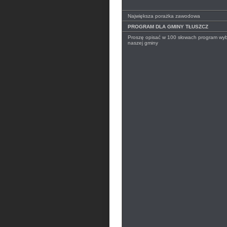
Największa porażka zawodowa
PROGRAM DLA GMINY TŁUSZCZ
Proszę opisać w 100 słowach program wyb
naszej gminy