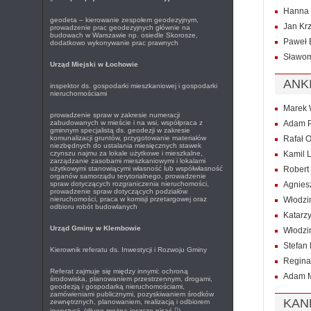
Hanna 
geodeta – kierowanie zespołem geodezyjnym,
Jan Krz
prowadzenie prac geodezyjnych głównie na
budowach w Warszawie np. osiedle Skorosze,
Paweł 
dodatkowo wykonywanie prac prawnych
Sławom
Urząd Miejski w Łochowie
ANK
inspektor ds. gospodarki mieszkaniowej i gospodarki
nieruchomościami
Marek 
prowadzenie spraw w zakresie numeracji
zabudowanych w mieście i na wsi, współpraca z
Adam P
gminnym specjalistą ds. geodezji w zakresie
komunalizacji gruntów, przygotowanie materiałów
Rafał O
niezbędnych do ustalania miesięcznych stawek
czynszu najmu za lokale użytkowe i mieszkalne,
Kamil 
zarządzanie zasobami mieszkaniowymi i lokalami
użytkowymi stanowiącymi własność lub współwłasność
Robert 
organów samorządu terytorialnego, prowadzenie
spraw dotyczących rozgraniczenia nieruchomości,
Agnies
prowadzenie spraw dotyczących podziałów
nieruchomości, praca w komisji przetargowej oraz
Włodzi
odbioru robót budowlanych
Katarz
Urząd Gminy w Klembowie
Włodzi
Stefan 
Kierownik referatu ds. Inwestycji i Rozwoju Gminy
Regina
Referat zajmuje się między innymi: ochroną
Adam 
środowiska, planowaniem przestrzennym, drogami,
geodezją i gospodarką nieruchomościami,
zamówieniami publicznymi, pozyskiwaniem środków
KAN
zewnętrznych, planowaniem, realizacją i odbiorem
inwestycji. (długo można jeszcze pisać

)