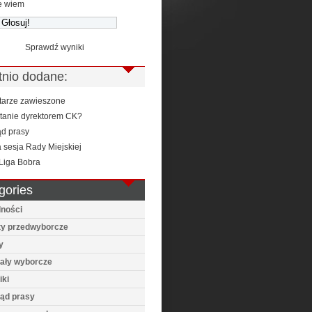
e wiem
Sprawdź wyniki
tnio dodane:
arze zawieszone
stanie dyrektorem CK?
ąd prasy
 sesja Rady Miejskiej
Liga Bobra
gories
lności
ty przedwyborcze
y
iały wyborcze
iki
ląd prasy