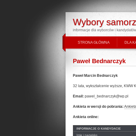
Wybory samorz
informacje dla wyborców i kandydató
STRONA GŁÓWNA
DLA K
Paweł Bednarczyk
Paweł Marcin Bednarczyk
32 lata, wykształcenie wyższe,
Email:
pawel_bednarczyk@wp.pl
Ankieta w wersji do pobrania:
Ankiet
Ankieta online:
INFORMACJE O KANDYDACIE
Imię i nazwisko