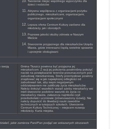
Tworzenie miejsc wspólnego wypoczynku dla
dzieci i rodziców
Aktywna współpraca z organizacjami pożytku
publicznego, mieszkańcami, organizacjami,
organizacjami społecznymi
Lepsza oferta Centrum Kultury zarówno dla
młodzieży, jak i dorosłych
Poprawa jakości służby zdrowia w Naszym
Mieście
Stworzenie przyjaznego dla mieszkańców Urzędu
Miasta, gdzie interesanci będą rzetelnie sprawnie
i uprzejmie obsługiwani
h swoją
Gmina Tłuszcz powinna być przyjazna jej
mieszkańcom. Z racji jej położenia powinniśmy położyć
nacisk na powiększanie terenów przeznaczonych pod
zabudowę mieszkaniową. Strefy przemysłowe powinny
znajdować się w jak największej odległości od
zabudowań tak, aby swym negatywnym
oddziaływaniem nie zakłócały życia mieszkańców.
Należy dołożyć wszelkich starań ażeby mieszkańcy wsi
mieli stworzone podobne warunki do życia co
mieszkańcy miasta, zwłaszcza najmłodsi czyli
przedszkolaki i uczniowie (zrównoważony rozwój). Nie
należy dopuścić do likwidacji nauki zawodów
technicznych w tutejszych szkołach. Utworzenie
Centrum Kultury Technicznej – miejscem rozwoju
młodzieży. Karta miejska.
, działań, jakie zamierza Pani/Pan podjąć we wskazanych obszarach