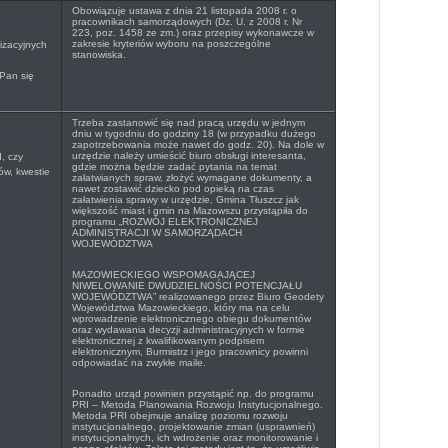
Obowiązuje ustawa z dnia 21 listopada 2008 r. o
pracownikach samorządowych (Dz. U. z 2008 r. Nr
223, poz. 1458 ze zm.) oraz przepisy wykonawcze w
zakresie kryteriów wyboru na poszczególne
izacyjnych
stanowiska.
Pan się
Trzeba zastanowić się nad pracą urzędu w jednym
dniu w tygodniu do godziny 18 (w przypadku dużego
zapotrzebowania może nawet do godz. 20). Na dole w
urzędzie należy umieścić biuro obsługi interesanta,
, czy
gdzie można będzie zadać pytania na temat
ów, kwestie
załatwianych spraw, złożyć wymagane dokumenty, a
nawet zostawić dziecko pod opieką na czas
załatwienia sprawy w urzędzie, Gmina Tłuszcz jak
większość miast i gmin na Mazowszu przystąpiła do
programu „
ROZWÓJ ELEKTRONICZNEJ
ADMINISTRACJI W SAMORZĄDACH
WOJEWÓDZTWA
MAZOWIECKIEGO WSPOMAGAJĄCEJ
NIWELOWANIE DWUDZIELNOŚCI POTENCJAŁU
WOJEWÓDZTWA” realizowanego przez Biuro Geodety
Województwa Mazowieckiego, który ma na celu
wprowadzenie elektronicznego obiegu dokumentów
oraz wydawania decyzji administracyjnych w formie
elektronicznej z kwalifikowanym podpisem
elektronicznym, Burmistrz i jego pracownicy powinni
odpowiadać na zwykłe maile.
Ponadto urząd powinien przystąpić np. do programu
PRI – Metoda Planowania Rozwoju Instytucjonalnego.
Metoda PRI obejmuje analizę poziomu rozwoju
instytucjonalnego, projektowanie zmian (usprawnień)
instytucjonalnych, ich wdrożenie oraz monitorowanie i