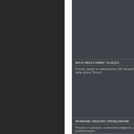
MOJA WIZJA GMINY TŁUSZCZ
Proszę opisać w maksymalnie 100 słowac
wizję gminy Tłuszcz
WYBRANE OBSZARY PROBLEMOWE
Prosimy o opisanie, w dowolnej objętości
problemowych.