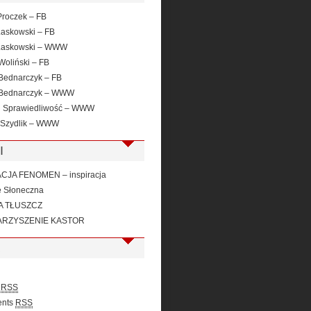
roczek – FB
Laskowski – FB
Laskowski – WWW
Woliński – FB
Bednarczyk – FB
 Bednarczyk – WWW
i Sprawiedliwość – WWW
 Szydlik – WWW
I
JA FENOMEN – inspiracja
e Słoneczna
A TŁUSZCZ
RZYSZENIE KASTOR
s
RSS
nts
RSS