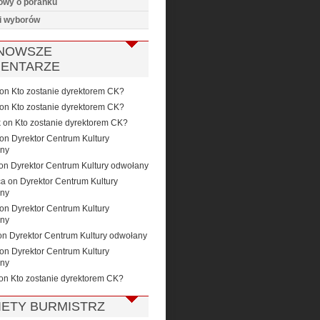
wy o poranku
i wyborów
NOWSZE
ENTARZE
on
Kto zostanie dyrektorem CK?
on
Kto zostanie dyrektorem CK?
k
on
Kto zostanie dyrektorem CK?
on
Dyrektor Centrum Kultury
ny
on
Dyrektor Centrum Kultury odwołany
ca
on
Dyrektor Centrum Kultury
ny
on
Dyrektor Centrum Kultury
ny
on
Dyrektor Centrum Kultury odwołany
on
Dyrektor Centrum Kultury
ny
on
Kto zostanie dyrektorem CK?
IETY BURMISTRZ