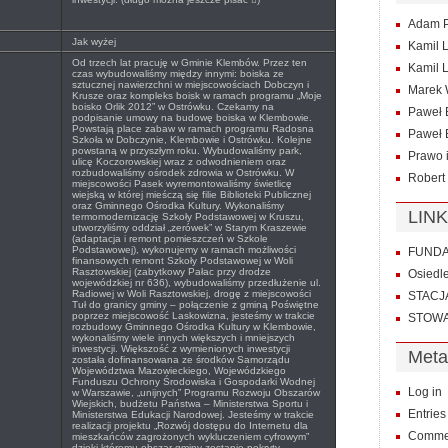
Adam P
Jak wyżej
Kamil 
Od trzech lat pracuję w Gminie Klembów. Przez ten
Kamil 
czas wybudowaliśmy między innymi: boiska ze
sztucznej nawierzchni w miejscowościach Dobczyn i
Marek 
Krusze oraz kompleks boisk w ramach programu „Moje
boisko Orlik 2012” w Ostrówku. Czekamy na
Paweł 
podpisanie umowy na budowę boiska w Klembowie.
Powstają place zabaw w ramach programu Radosna
Paweł
Szkoła w Dobczynie, Klembowie i Ostrówku. Kolejne
powstaną w przyszłym roku. Wybudowaliśmy park,
Prawo 
ulicę Koczorowskiej wraz z odwodnieniem oraz
rozbudowaliśmy ośrodek zdrowia w Ostrówku. W
Robert
miejscowości Pasek wyremontowaliśmy świetlicę
wiejską w której mieśczą się filie Biblioteki Publicznej
oraz Gminnego Ośrodka Kultury. Wykonaliśmy
LINK
termomodernizację Szkoły Podstawowej w Kruszu,
utworzyliśmy oddział „zerówek” w Starym Kraszewie
(adaptacja i remont pomieszczeń w Szkole
Podstawowej), wykonujemy w ramach możliwości
FUNDAC
finansowych remont Szkoły Podstawowej w Woli
Rasztowskiej (zabytkowy Pałac przy drodze
Osiedl
wojewódzkiej nr 636), wybudowaliśmy przedłużenie ul.
Radiowej w Woli Rasztowskiej, drogę z miejscowości
STACJ
Tuł do granicy gminy – połączenie z gminą Poświętne
poprzez miejscowość Laskowizna, jesteśmy w trakcie
STOWA
rozbudowy Gminnego Ośrodka Kultury w Klembowie,
wykonaliśmy wiele innych większych i mniejszych
inwestycji. Większość z wymienionych inwestycji
Meta
została dofinansowana ze środków Samorządu
Województwa Mazowieckiego, Wojewódzkiego
Funduszu Ochrony Środowiska i Gospodarki Wodnej
Log in
w Warszawie, „unijnych” Programu Rozwoju Obszarów
Wiejskich, budżetu Państwa – Ministerstwa Sportu i
Entrie
Ministerstwa Edukacji Narodowej. Jesteśmy w trakcie
realizacji projektu „Rozwój dostępu do Internetu dla
Comme
mieszkańców zagrożonych wykluczeniem cyfrowym”
dzięki któremu obszar gminy zostanie pokryty