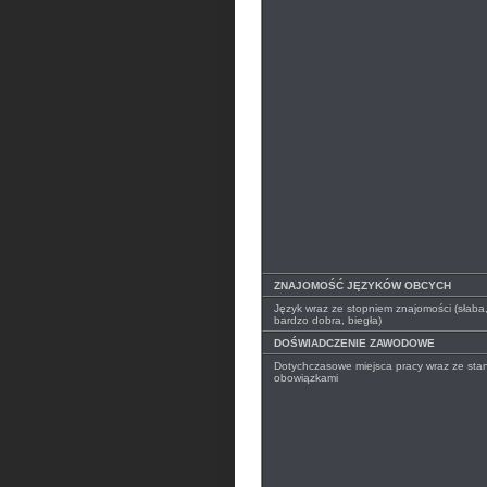
ZNAJOMOŚĆ JĘZYKÓW OBCYCH
Język wraz ze stopniem znajomości (słaba
bardzo dobra, biegła)
DOŚWIADCZENIE ZAWODOWE
Dotychczasowe miejsca pracy wraz ze stan
obowiązkami