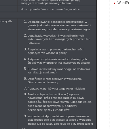
WordPr
zasięgiem szerokopasmowego Internetu.
słowo „porażka” oraz „nie można” są mi obce.
orczy dla
Uporządkowanie gospodarki przestrzennej w
gminie (zaktualizowanie studium uwarunkowań i
kierunków zagospodarowania przestrzennego)
Legalizacja wszystkich inwestycji gminnych
wybudowanych bez wymaganych pozwoleń lub
odbiorów
Regulacja stanu prawnego nieruchomości
będących we władaniu gminy
Aktywne pozyskiwanie wszelkich dostępnych
środków zewnętrznych na inwestycje publiczne
Budowa infrastruktury (wodociągi, odwodnienia,
kanalizacja sanitarna)
Dokończenie rozpoczętych inwestycji np.
Gimnazjum w Jasienicy
Poprawa warunków na targowisku miejskim
Troska o lepszą komunikację (poprawa
nawierzchni dróg oraz chodników, budowa
parkingów, ścieżek rowerowych, udogodnień dla
osób niepełnosprawnych tj. podjazdy,
bezpieczne zjazdy z chodników
Wsparcie młodych rodziców poprzez tworzenie
oraz rozbudowę przedszkoli, a także utworzenie
żłobka lub oddziału żłobkowego przy przedszkolu