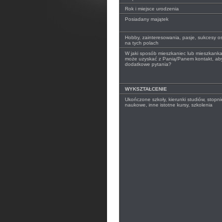
Rok i miejsce urodzenia
Posiadany majątek
Hobby, zainteresowania, pasje, sukcesy o
na tych polach
W jaki sposób mieszkaniec lub mieszkank
może uzyskać z Panią/Panem kontakt, ab
dodatkowe pytania?
WYKSZTAŁCENIE
Ukończone szkoły, kierunki studiów, stopnie
naukowe, inne istotne kursy, szkolenia