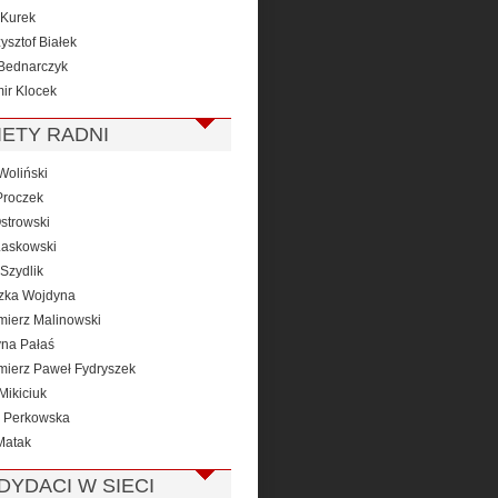
Kurek
ysztof Białek
Bednarczyk
ir Klocek
IETY RADNI
Woliński
roczek
strowski
Laskowski
Szydlik
zka Wojdyna
mierz Malinowski
yna Pałaś
mierz Paweł Fydryszek
Mikiciuk
 Perkowska
Matak
DYDACI W SIECI