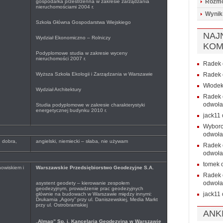
Rozmo
gospodarka przestrzenna w zakresie zarządzania
nieruchomościami 2004 r.
Wynik
Szkoła Główna Gospodarstwa Wiejskiego
NAJ
Wydział Ekonomiczno – Rolniczy
KOM
Podyplomowe studia w zakresie wyceny
nieruchomości 2007 r.
Radek
Wyższa Szkoła Ekologii i Zarządzania w Warszawie
Radek
Włode
Wydział Architektury
Radek
odwoła
Studia podyplomowe w zakresie charakterystyki
energetycznej budynku 2010 r.
jack11
Wybor
odwoła
, dobra,
angielski, niemiecki – słaba, nie używam
Radek
odwoła
tomek
owiskiem i
Warszawskie Przedsiębiorstwo Geodezyjne S.A.
Radek
odwoła
asystent geodety – kierowanie zespołem
geodezyjnym, prowadzenie prac geodezyjnych
jack11
głównie na budowach w Warszawie między innymi:
Drukarnia „Agory” przy ul. Daniszewskiej, Media Markt
przy ul. Ostrobramskiej
ANK
„
Almap” Sp. j. Kancelaria Geodezyjna w Warszawie