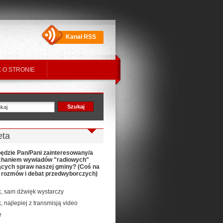
Kanał RSS
 O STRONIE
eta
ędzie Pan/Pani zainteresowany/a
chaniem wywiadów "radiowych"
ących spraw naszej gminy? (Coś na
t rozmów i debat przedwyborczych)
k, sam dźwięk wystarczy
k, najlepiej z transmisją video
e