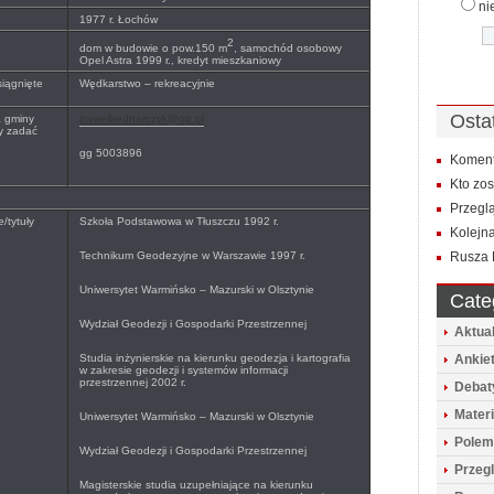
ni
1977 r. Łochów
2
dom w budowie o pow.150 m
, samochód osobowy
Opel Astra 1999 r., kredyt mieszkaniowy
siągnięte
Wędkarstwo – rekreacyjnie
Osta
a gminy
pawelbednarczyk@op.pl
y zadać
gg 5003896
Koment
Kto zo
Przegl
/tytuły
Szkoła Podstawowa w Tłuszczu 1992 r.
Kolejna
Technikum Geodezyjne w Warszawie 1997 r.
Rusza 
Uniwersytet Warmińsko – Mazurski w Olsztynie
Cate
Wydział Geodezji i Gospodarki Przestrzennej
Aktua
Studia inżynierskie na kierunku geodezja i kartografia
Ankie
w zakresie geodezji i systemów informacji
przestrzennej 2002 r.
Debat
Mater
Uniwersytet Warmińsko – Mazurski w Olsztynie
Polem
Wydział Geodezji i Gospodarki Przestrzennej
Przeg
Magisterskie studia uzupełniające na kierunku