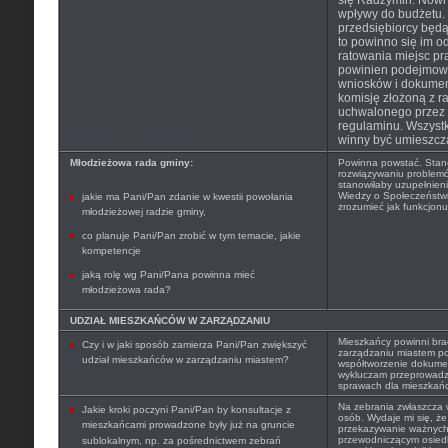
się Radzymin. Nowi
wpływy do budżetu. 
przedsiębiorcy będą 
to powinno się im o
ratowania miejsc pra
powinien podejmowa
wniosków i dokume
komisję złożoną z r
uchwalonego przez
regulaminu. Wszystk
winny być umieszcz
Młodzieżowa rada gminy:
Powinna powstać. Stan
rozwiązywaniu problem
stanowiłaby uzupełnieni
Wiedzy o Społeczeństwi
jakie ma Pani/Pan zdanie w kwestii powołania
zrozumieć jak funkcjon
młodzieżowej radzie gminy,
co planuje Pani/Pan zrobić w tym temacie, jakie
kompetencje
jaką rolę wg Pani/Pana powinna mieć
młodzieżowa rada?
UDZIAŁ MIESZKAŃCÓW W ZARZĄDZANIU
Mieszkańcy powinni bra
Czy i w jaki sposób zamierza Pani/Pan zwiększyć
zarządzaniu miastem pop
udział mieszkańców w zarządzaniu miastem?
współtworzenie dokumen
wykluczam przeprowadz
sprawach dla mieszkań
Na zebrania zwłaszcza w
Jakie kroki poczyni Pani/Pan by konsultacje z
osób. Wydaje mi się, ż
mieszkańcami prowadzone były już na gruncie
przekazywanie ważnych 
przewodniczącym osied
sublokalnym, np. za pośrednictwem zebrań