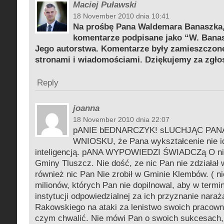
Maciej Puławski
18 November 2010 dnia 10:41
Na prośbę Pana Waldemara Banaszka
komentarze podpisane jako “W. Banasz
Jego autorstwa. Komentarze były zamieszczon
stronami i wiadomościami. Dziękujemy za zgło
Reply
joanna
18 November 2010 dnia 22:07
pANIE bEDNARCZYK! sLUCHJĄC PA
WNIOSKU, że Pana wykształcenie nie i
inteligencją. pANA WYPOWIEDZI ŚWIADCZą O nik
Gminy Tluszcz. Nie dość, ze nic Pan nie zdziałał
również nic Pan Nie zrobił w Gminie Klembów. ( ni
milionów, których Pan nie dopilnowal, aby w termi
instytucji odpowiedzialnej za ich przyznanie nara
Rakowskiego na ataki za lenistwo swoich pracown
czym chwalić. Nie mówi Pan o swoich sukcesach, 