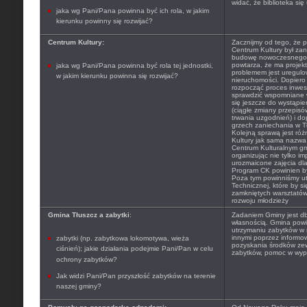
widać, że biblioteka się
jaka wg Pani/Pana powinna być ich rola, w jakim
kierunku powinny się rozwijać?
Centrum Kultury:
Zacznijmy od tego, że p
Centrum Kultury był za
budowę nowoczesnego C
powtarza, że ma projek
jaka wg Pani/Pana powinna być rola tej jednostki,
problemem jest uregulo
w jakim kierunku powinna się rozwijać?
nieruchomości. Dopier
rozpocząć proces inwes
sprawdzić wspomniane w
się jeszcze do wystąpi
(ciągłe zmiany przepisó
trwania uzgodnień) i do
grzech zaniechania w Tł
Kolejną sprawą jest róż
Kultury jak sama nazwa
Centrum Kulturalnym gm
organizując nie tylko im
urozmaicone zajęcia dla 
Program CK powinien być
Poza tym powinniśmy ut
Technicznej, które by si
zamkniętych warsztatów
rozwoju młodzieży
Gmina Tłuszcz a zabytki
:
Zadaniem Gminy jest db
własnością. Gmina powin
utrzymaniu zabytków w 
innymi poprzez informo
zabytki (np. zabytkowa lokomotywa, wieża
pozyskania środków ze
ciśnień); jakie działania podejmie Pani/Pan w celu
zabytków, pomoc w wype
ochrony zabytków?
Jak widzi Pani/Pan przyszłość zabytków na terenie
naszej gminy?