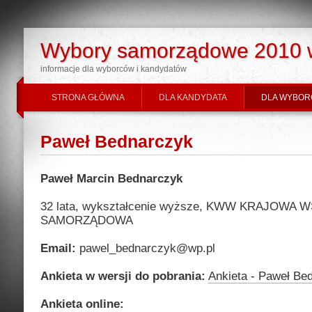
Wybory samorządowe 2010 
informacje dla wyborców i kandydatów
STRONA GŁÓWNA
DLA KANDYDATA
DLA WYBOR
Paweł Bednarczyk
Paweł Marcin Bednarczyk
32 lata, wykształcenie wyższe, KWW KRAJOWA
SAMORZĄDOWA
Email:
pawel_bednarczyk@wp.pl
Ankieta w wersji do pobrania:
Ankieta - Paweł Be
Ankieta online: