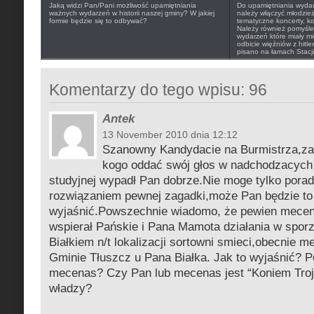
Jaką widzi Pan/Pani możliwość upamiętniania
Do upamiętniania wydarz
ważnych wydarzeń w historii naszej gminy? W jakiej
należy włączyć młodzie
formie będzie się to odbywać?
tematyczne koncerty, ko
Należy również pomyśleć 
wydarzeń które miały mi
odbicie więźniów z hitl
pisano na łamach Stacji
Komentarzy do tego wpisu: 96
Antek
13 November 2010 dnia 12:12
Szanowny Kandydacie na Burmistrza,za
kogo oddać swój głos w nadchodzacych
studyjnej wypadł Pan dobrze.Nie moge tylko porad
rozwiązaniem pewnej zagadki,może Pan będzie to
wyjaśnić.Powszechnie wiadomo, że pewien mecen
wspierał Pańskie i Pana Mamota działania w spor
Białkiem n/t lokalizacji sortowni smieci,obecnie 
Gminie Tłuszcz u Pana Białka. Jak to wyjaśnić? Po
mecenas? Czy Pan lub mecenas jest “Koniem Troj
władzy?