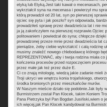
etyką lub Etyką.Jest taki kawał o mecenasach, pe
wykrztałcił syna na mecenasa i powierzył mu spra
którą prowadził od 20 lat, syn po pierwszej sprawi
ojciec się pyta i jak poszło? syn odpowiada, bardz
prowadziłeś sprawę przez dwadzieścia lat i nie mo
ja ją zakończyłem na pierwszej rozprawie.Ojciec 
politowaniem i powiedzał do syna; chłopcze dzięki 
prowadzonej przeze mnie przez dwadzieścia lat ca
pieniądze, żeby ciebie wykrztałcić i całą rodzinę 
musimy znaleźć nowego chlebodawcę którego bę
REPREZENTOWAĆ, aby i twoja rodzina miała co 
kończenia procesów przed rozpoczęciem procesu 
przez małe jak też przez duże E.
Ci co znają mitologię, wiedzą jakie zadanie mieli 
Troji ukryci we wnętrzu konia trojańskiego, otworzy
środka bronionych przez mieszkańców murów.
W Naszym mieście działo się podobnie.Jak były w
Burmistrzem został Pan Klocek, takim Koniem Tro
Pana Pietrzyka był Pan Bogdan Jusiński,wiem o j
ich więcej,jak Pan Klocek kandydował na Burmist