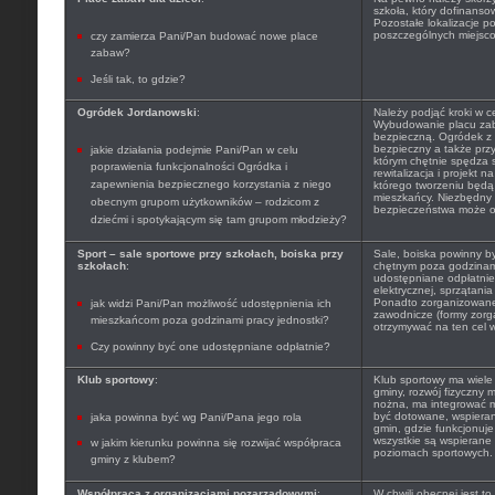
szkoła, który dofinanso
Pozostałe lokalizacje 
poszczególnych miejscow
czy zamierza Pani/Pan budować nowe place
zabaw?
Jeśli tak, to gdzie?
Ogródek Jordanowski
:
Należy podjąć kroki w ce
Wybudowanie placu zaba
bezpieczną. Ogródek z 
bezpieczny a także prz
jakie działania podejmie Pani/Pan w celu
którym chętnie spędza s
poprawienia funkcjonalności Ogródka i
rewitalizacja i projekt
zapewnienia bezpiecznego korzystania z niego
którego tworzeniu będą 
mieszkańcy. Niezbędny
obecnym grupom użytkowników – rodzicom z
bezpieczeństwa może ok
dziećmi i spotykającym się tam grupom młodzieży?
Sport – sale sportowe przy szkołach, boiska przy
Sale, boiska powinny b
szkołach
:
chętnym poza godzinam
udostępniane odpłatnie 
elektrycznej, sprzątani
Ponadto zorganizowane 
jak widzi Pani/Pan możliwość udostępnienia ich
zawodnicze (formy zor
mieszkańcom poza godzinami pracy jednostki?
otrzymywać na ten cel w
Czy powinny być one udostępniane odpłatnie?
Klub sportowy
:
Klub sportowy ma wiele 
gminy, rozwój fizyczny m
nożna, ma integrować 
być dotowane, wspieran
jaka powinna być wg Pani/Pana jego rola
gmin, gdzie funkcjonuje
wszystkie są wspierane
w jakim kierunku powinna się rozwijać współpraca
poziomach sportowych.
gminy z klubem?
Współpraca z organizacjami pozarządowymi
:
W chwili obecnej jest t