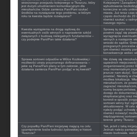
strzeżonego przejazdu kolejowego w Tłuszczu, który
Kolejowymi i Zarządem 
jest dużym utrudnieniem komunikacyjnym dla
wybudowania bezkolizyj
mieszkańców. Gdzie zamierza Pan/Pani szukać
konieczne w celu unikn
środków na rozwiązanie tego problemu, w którym
miasta. Już teraz czas
roku ta kwestia będzie rozwiązana?
często dochodzi do 20 i
również szukać u radny
naszego rejonu.
Kwestia wystąpienia na drogę sądową do
Sprawą tą oraz innymi 
ewentualnych osób winnych o naprawienie szkód
powinni zająć się prawn
związanych z budową nielegalnych fundamentów –
wyciągnięcia ewentual
czy podejmie Pani/Pan takie działania?
winnych a następnie wt
wnioski do sądów. Gmina
przegranych procesów z
tym również musimy pam
konsekwencje wobec wi
Sprawa sortowni odpadów w Wólce Kozłowskiej i
Nie dziwię się mieszkań
możliwości utraty przyznanego dofinansowania –
sąsiednich miejscowości
jakie są Pana/Pani plany w tym zakresie, jakie
zorganizowanej przez G
działania zamierza Pani/Pan podjąć w tej kwestii?
oraz momentalnym zapeł
jeszcze nam służyć. So
powstać. Niestety w chwi
możliwa lokalizacja. W
mieszkańcom, że powsta
zagrażać mieszkańcom, 
normy bezpieczeństwa.
dostęp do dokumentacji 
eksploatacyjnej oraz m
kontroli w sposób zorga
sortowni winny być ogól
aktualizowane. W celu zm
należy podjąć uchwałę 
również rozważyć możli
międzygminnej sortown
terenie gminy Tłuszcz.
Czy poparłby Pan/Pani inicjatywę mającą na celu
Tak, jeżeli z taką inicja
upamiętnienie losów ludności żydowskiej w historii
Jednak należy pamiętać 
Tłuszcza?
miasto budowała, walczy