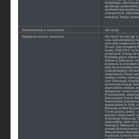
środowiska, planowanie
geodezją i gospodarką 
zamówieniami publiczn
zewnętrznych, planowani
inwestycji. (długo możn
Doświadczenie w zarządzaniu
Jak wyżej
Największy sukces zawodowy
Od trzech lat pracuję w
czas wybudowaliśmy mię
sztucznej nawierzchni 
Krusze oraz kompleks b
boisko Orlik 2012” w O
podpisanie umowy na b
Powstają place zabaw
Szkoła w Dobczynie, Kl
powstaną w przyszłym r
ulicę Koczorowskiej wr
rozbudowaliśmy ośrode
miejscowości Pasek wyr
wiejską w której mieśczą 
oraz Gminnego Ośrodka
termomodernizację Szk
utworzyliśmy oddział „z
(adaptacja i remont po
Podstawowej), wykonuj
finansowych remont Sz
Rasztowskiej (zabytkow
wojewódzkiej nr 636), w
Radiowej w Woli Rasztow
Tuł do granicy gminy –
poprzez miejscowość La
rozbudowy Gminnego Oś
wykonaliśmy wiele innyc
inwestycji. Większość z
została dofinansowana
Województwa Mazowiec
Funduszu Ochrony Środ
w Warszawie, „unijnyc