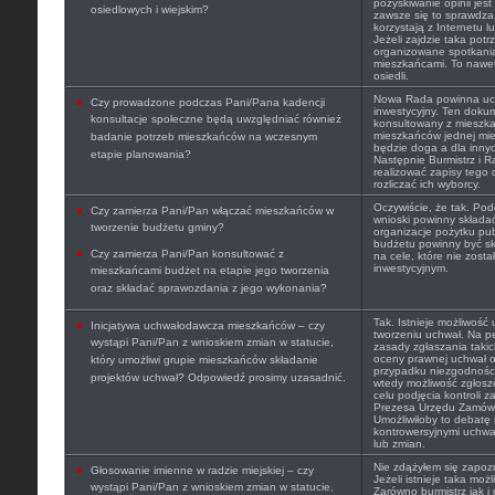
pozyskiwanie opinii jest
osiedlowych i wiejskim?
zawsze się to sprawdza
korzystają z Internetu l
Jeżeli zajdzie taka pot
organizowane spotkania
mieszkańcami. To nawet 
osiedli.
Nowa Rada powinna uchw
Czy prowadzone podczas Pani/Pana kadencji
inwestycyjny. Ten doku
konsultacje społeczne będą uwzględniać również
konsultowany z mieszk
mieszkańców jednej mie
badanie potrzeb mieszkańców na wczesnym
będzie doga a dla innyc
etapie planowania?
Następnie Burmistrz i 
realizować zapisy tego
rozliczać ich wyborcy.
Oczywiście, że tak. Po
Czy zamierza Pani/Pan włączać mieszkańców w
wnioski powinny składać
tworzenie budżetu gminy?
organizacje pożytku pu
budżetu powinny być s
Czy zamierza Pani/Pan konsultować z
na cele, które nie zosta
inwestycyjnym.
mieszkańcami budżet na etapie jego tworzenia
oraz składać sprawozdania z jego wykonania?
Tak. Istnieje możliwość
Inicjatywa uchwałodawcza mieszkańców – czy
tworzeniu uchwał. Na p
wystąpi Pani/Pan z wnioskiem zmian w statucie,
zasady zgłaszania taki
oceny prawnej uchwał o
który umożliwi grupie mieszkańców składanie
przypadku niezgodności
projektów uchwał? Odpowiedź prosimy uzasadnić.
wtedy możliwość zgłosz
celu podjęcia kontroli 
Prezesa Urzędu Zamówie
Umożliwiłoby to debatę 
kontrowersyjnymi uchwał
lub zmian.
Nie zdążyłem się zapozn
Głosowanie imienne w radzie miejskiej – czy
Jeżeli istnieje taka moż
wystąpi Pani/Pan z wnioskiem zmian w statucie,
Zarówno burmistrz jak i