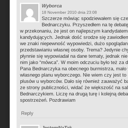
Wyborca
18 November 2010 dnia 23:08
Szczerze mówiąc spodziewałem się cze
Bednarczyku. Przyszedłem na tę debatę
w przekonaniu, że jest on najlepszym kandydate
kandydujących. Jednak dość srodze się zawiodłem
we znaki niepewność wypowiedzi, dużo spoglądani
przedstawianiu własnej osoby. Trema? Jedynie c
płynnie się wypowiadał na dane tematy, jednak ni
nim jako “mówca”. W moim odczuciu było też za d
Pana Bednarczyka na obecnego burmistrza, mało
własnego planu wyborczego. Nie wiem czy jest to 
plusów u wyborców. Dało się również zauważyć b
ze strony publiczności, widać że większość na sal
Bednarczykiem. Liczę na drugą turę i kolejną deba
spostrzeżeń. Pozdrawiam
Reply
JestemNaTak