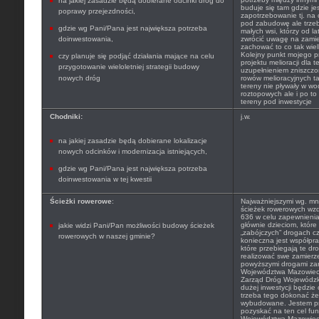
na jakiej zasadzie będą dobierane odcinki dróg do
buduje się tam gdzie je
poprawy przejezdności,
zapotrzebowanie tj. na
pod zabudowę ale trze
gdzie wg Pani/Pana jest największa potrzeba
małych wsi, którzy od la
doinwestowania,
zwrócić uwagę na zamie
zachować to co tak wi
Kolejny punkt mojego 
czy planuje się podjąć działania mające na celu
projektu melioracji dla t
przygotowanie wieloletniej strategii budowy
uzupełnieniem zniszcz
nowych dróg
rowów melioracyjnych t
tereny nie pływały w w
roztopowych ale i po t
tereny pod inwestycje
Chodniki:
j.w.
na jakiej zasadzie będą dobierane lokalizacje
nowych odcinków i modernizacja istniejących,
gdzie wg Pani/Pana jest największa potrzeba
doinwestowania w tej kwestii
Ścieżki rowerowe
:
Najważniejszymi wg. mni
ścieżek rowerowych wzdł
636 w celu zapewnienia
głównie dzieciom, które
jakie widzi Pani/Pan możliwości budowy ścieżek
„zabójczych” drogach c
rowerowych w naszej gminie?
konieczna jest współpra
które przebiegają te dr
realizować swe zamierz
powyższymi drogami za
Województwa Mazowieck
Zarząd Dróg Wojewódzki
dużej inwestycji będzi
trzeba tego dokonać żeb
wybudowane. Jestem pr
pozyskać na ten cel f
Województwa Mazowiecki