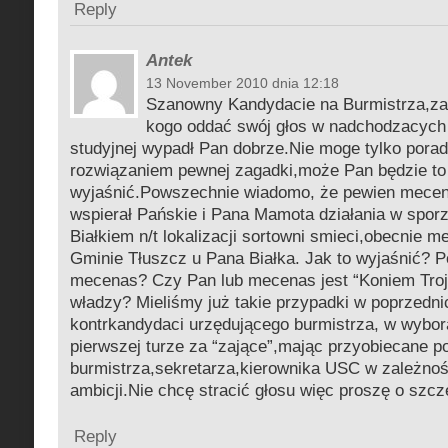
Reply
Antek
13 November 2010 dnia 12:18
Szanowny Kandydacie na Burmistrza,za
kogo oddać swój głos w nadchodzacych
studyjnej wypadł Pan dobrze.Nie moge tylko porad
rozwiązaniem pewnej zagadki,może Pan będzie to
wyjaśnić.Powszechnie wiadomo, że pewien mecen
wspierał Pańskie i Pana Mamota działania w spor
Białkiem n/t lokalizacji sortowni smieci,obecnie 
Gminie Tłuszcz u Pana Białka. Jak to wyjaśnić? Po
mecenas? Czy Pan lub mecenas jest “Koniem Troj
władzy? Mieliśmy już takie przypadki w poprzednic
kontrkandydaci urzędującego burmistrza, w wybor
pierwszej turze za “zające”,mając przyobiecane 
burmistrza,sekretarza,kierownika USC w zależnośc
ambicji.Nie chcę stracić głosu więc proszę o szc
Reply