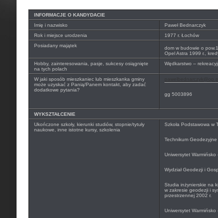
INFORMACJE O KANDYDACIE
Imię i nazwisko
Paweł Bednarczyk
Rok i miejsce urodzenia
1977 r. Łochów
Posiadany majątek
dom w budowie o pow.
Opel Astra 1999 r., kre
Hobby, zainteresowania, pasje, sukcesy osiągnięte
Wędkarstwo – rekreacyj
na tych polach
W jaki sposób mieszkaniec lub mieszkanka gminy
pawelbednarczyk@op.p
może uzyskać z Panią/Panem kontakt, aby zadać
dodatkowe pytania?
gg 5003896
WYKSZTAŁCENIE
Ukończone szkoły, kierunki studiów, stopnie/tytuły
Szkoła Podstawowa w T
naukowe, inne istotne kursy, szkolenia
Technikum Geodezyjne 
Uniwersytet Warmińsko 
Wydział Geodezji i Gosp
Studia inżynierskie na k
w zakresie geodezji i s
przestrzennej 2002 r.
Uniwersytet Warmińsko 