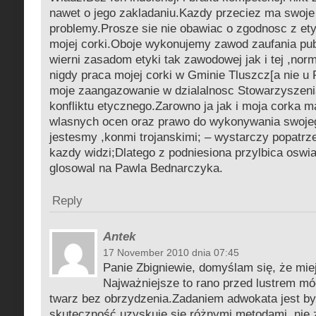
nawet o jego zakladaniu.Kazdy przeciez ma swoje
problemy.Prosze sie nie obawiac o zgodnosc z ety
mojej corki.Oboje wykonujemy zawod zaufania pub
wierni zasadom etyki tak zawodowej jak i tej ,no
nigdy praca mojej corki w Gminie Tluszcz[a nie u 
moje zaangazowanie w dzialalnosc Stowarzyszeni
konfliktu etycznego.Zarowno ja jak i moja corka 
wlasnych ocen oraz prawo do wykonywania swoje
jestesmy ,konmi trojanskimi; – wystarczy popatrze
kazdy widzi;Dlatego z podniesiona przylbica oswi
glosowal na Pawla Bednarczyka.
Reply
Antek
17 November 2010 dnia 07:45
Panie Zbigniewie, domyślam się, że mi
Najważniejsze to rano przed lustrem mó
twarz bez obrzydzenia.Zadaniem adwokata jest b
skuteczność uzyskuje się różnymi metodami, nie