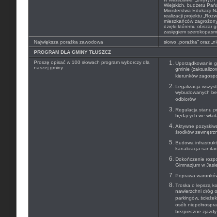
Wiejskich, budżetu Pańs
Ministerstwa Edukacji N
realizacji projektu „Roz
mieszkańców zagrożony
dzięki któremu obszar g
zasięgiem szerokopasm
Największa porażka zawodowa
słowo „porażka” oraz „n
PROGRAM DLA GMINY TŁUSZCZ
Proszę opisać w 100 słowach program wyborczy dla
Uporządkowanie go
naszej gminy
gminie (zaktualiz
kierunków zagosp
Legalizacja wszyst
wybudowanych be
odbiorów
Regulacja stanu p
będących we wład
Aktywne pozyskiwa
środków zewnętrzn
Budowa infrastrukt
kanalizacja sanitar
Dokończenie rozpo
Gimnazjum w Jasie
Poprawa warunków 
Troska o lepszą k
nawierzchni dróg 
parkingów, ścieże
osób niepełnospra
bezpieczne zjazdy