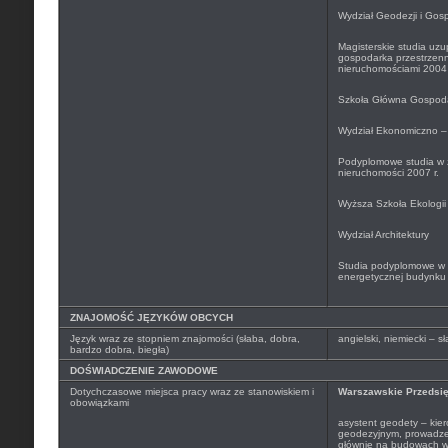
Wydział Geodezji i Gosp
Magisterskie studia uzu
gospodarka przestrzenn
nieruchomościami 2004 
Szkoła Główna Gospoda
Wydział Ekonomiczno – 
Podyplomowe studia w 
nieruchomości 2007 r.
Wyższa Szkoła Ekologii
Wydział Architektury
Studia podyplomowe w z
energetycznej budynku 
ZNAJOMOŚĆ JĘZYKÓW OBCYCH
Język wraz ze stopniem znajomości (słaba, dobra,
angielski, niemiecki – 
bardzo dobra, biegła)
DOŚWIADCZENIE ZAWODOWE
Dotychczasowe miejsca pracy wraz ze stanowiskiem i
Warszawskie Przedsię
obowiązkami
asystent geodety – kie
geodezyjnym, prowadze
głównie na budowach w