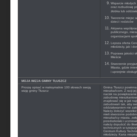
Wsparcie młodych 
oraz rozbudowę pr
żłobka lub oddzia
Tworzenie miejsc 
dzieci i rodziców
Aktywna współprac
publicznego, mies
organizacjami spo
Lepsza oferta Cen
młodzieży, jak i do
Poprawa jakości s
Mieście
Stworzenie przyja
Miasta, gdzie inte
i uprzejmie obsług
MOJA WIZJA GMINY TŁUSZCZ
Proszę opisać w maksymalnie 100 słowach swoją
Gmina Tłuszcz powinna 
wizję gminy Tłuszcz
mieszkańcom. Z racji je
nacisk na powiększani
zabudowę mieszkaniową
znajdować się w jak naj
zabudowań tak, aby s
oddziaływaniem nie zak
Należy dołożyć wszelki
mieli stworzone podobn
mieszkańcy miasta, zwła
przedszkolaki i uczniow
należy dopuścić do likw
technicznych w tutejszy
Centrum Kultury Techni
młodzieży. Karta miejska