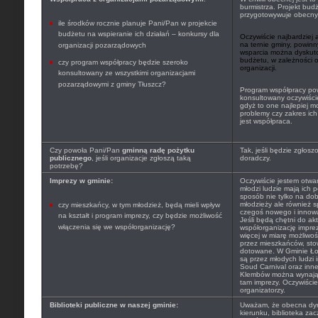
burmistrza. Projekt budż
przygotowywuje obecny 
ile środków rocznie planuje Pani/Pan w projekcie
budżetu na wspieranie ich działań – konkursy dla
Oczywiście najbardziej 
na ternie gminy, powinn
organizacji pozarządowych
wsparcia można dyskut
budżetu, w zależności 
czy program współpracy będzie szeroko
organizacji.
konsultowany ze wszystkimi organizacjami
pozarządowymi z gminy Tłuszcz?
Program współpracy pow
konsultowany oczywiście
gdyż to one najlepiej 
problemy czy zakres ich
jest współpraca.
Czy powoła Pani/Pan
gminną radę pożytku
Tak, jeśli będzie zgłosz
publicznego
, jeśli organizacje zgłoszą taką
doradczy.
potrzebę?
Imprezy w gminie:
Oczywiście jestem otwa
młodzi ludzie mają ich p
sposób nie tylko na d
młodzieży ale również
czy mieszkańcy, w tym młodzież, będą mieli wpływ
czegoś nowego i innow
na kształt i program imprezy, czy będzie możliwość
Jeśli będą chętni do ak
włączenia się we współorganizację?
współorganizację impre
więcej w miarę możliwo
przez mieszkańców, sto
dotowane. W Gminie Ło
są przez młodych ludz
Soud Carnival oraz inn
Klembów można wynająć
tam imprezy. Oczywiści
organizatorzy.
Biblioteki publiczne w naszej gminie:
Uważam, że obecna dyre
kierunku, biblioteka zac