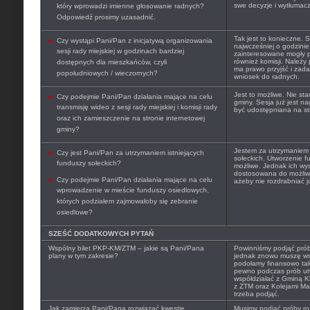
swe decyzje i wytłumacz
który wprowadzi imienne głosowanie radnych?
Odpowiedź prosimy uzasadnić.
Tak jest to konieczne.
Czy wystąpi Pani/Pan z inicjatywą organizowania
najwcześniej o godzinie
sesji rady miejskiej w godzinach bardziej
zainteresowane mogły p
również komisji. Należy
dostępnych dla mieszkańców, czyli
ma prawo przyjść i zada
popołudniowych / wieczornych?
wniosek do radnych.
Jest to możliwe. Nie sta
Czy podejmie Pani/Pan działania mające na celu
gminy. Sesja już jest n
transmisję wideo z sesji rady miejskiej i komisji rady
być udostępniana na str
oraz ich zamieszczenie na stronie internetowej
gminy?
Jestem za utrzymaniem
Czy jest Pani/Pan za utrzymaniem istniejących
sołeckich. Utworzenie f
funduszy sołeckich?
możliwe. Jednak ich wy
dostosowana do możliwo
Czy podejmie Pani/Pan działania mające na celu
ażeby nie rozdrabniać j
wprowadzenie w mieście funduszy osiedlowych,
których podziałem zajmowałoby się zebranie
osiedlowe?
SZEŚĆ DODATKOWYCH PYTAŃ
Wspólny bilet PKP-KM/ZTM – jakie są Pani/Pana
Powinniśmy podjąć próby
plany w tym zakresie?
jednak znowu muszę ws
podołamy finansowo ta
pewno podczas prób utw
współdziałać z Gminą 
z ZTM oraz Kolejami Ma
trzeba podjąć.
Jak zamierza Pani/Pana rozwiązać kwestię
Musimy podjąć próby ro