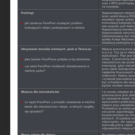
oraz z RPO jeżeli będą
na turystykę.
Parkingi
:
Najważniejszym miejsce
teren wokół dworca PKP
wszelkich starań ażeby 
komunikacji kolejowej m
jak zamierza Pani/Pan rozwiązać problem
swe pojazdu pod dwor
brakujących miejsc parkingowych w mieście
Najważniejszą kwestią 
dysponowania nierucho
zainteresowany być rów
spółkę Koleje Mazowieck
lokalizacji parkingów w
Utrzymanie terenów zielonych
,
park w Tłuszczu
:
Miejsca przeznaczone p
m.p.z.p. Czy są to mie
dyskutować. Plan jest 
zmian. Z pewnością taki
jaka będzie Pani/Pana polityka w tej dziedzinie,
mieszkańcom ale powin
inwestycja, gdyż mieszk
czy widzi Pani/Pan możliwość zlokalizowania w
przez wiele dziesięciol
mieście parku?
nakładów finansowych w
roślinności. Należy zau
i w kwestii planowania 
być uchwalone dla wszy
będzie możliwe stworzen
Miejsca dla mieszkańców
:
I tu znowu odsyłam do m
przeznaczone pod ziele
że ustawianie ławek, sto
wyrzucaniem publicznych
co sądzi Pani/Pan o pomyśle ustawienia w mieście
miejsce przy ustawieniu
ławek dla mieszkańców i miejsc, w których mogliby
Postawiono je ażeby po
się spotykać?
otoczenie zapominając
bezpieczeństwa na chod
pieszych. Oczywiście po
odpoczynku, ale zaproj
stanowiły jedną całość.
odpowiednich miejscach 
Place zabaw dla dzieci
:
Na pewno należy skorz