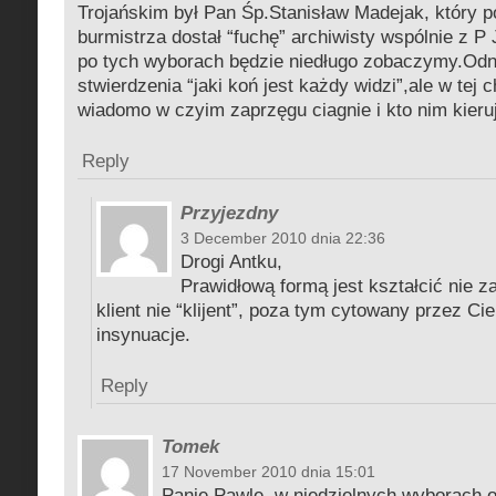
Trojańskim był Pan Śp.Stanisław Madejak, który p
burmistrza dostał “fuchę” archiwisty wspólnie z P
po tych wyborach będzie niedługo zobaczymy.Odn
stwierdzenia “jaki koń jest każdy widzi”,ale w tej c
wiadomo w czyim zaprzęgu ciagnie i kto nim kieru
Reply
Przyjezdny
3 December 2010 dnia 22:36
Drogi Antku,
Prawidłową formą jest kształcić nie za
klient nie “klijent”, poza tym cytowany przez Ci
insynuacje.
Reply
Tomek
17 November 2010 dnia 15:01
Panie Pawle, w niedzielnych wyborach 