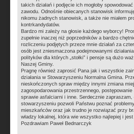
takich działań i podjęcie ich mogłoby spowodować
zawodu. Odnośnie obiecanych stanowisk informuję
nikomu żadnych stanowisk, a także nie miałem pr
kontrkandydatów.
Bardzo mi zależy na głosie każdego wyborcy! Pro
zupełnie inaczej niż poprzedników a bardzo chętn
rozliczeniu podjętych przeze mnie działań za czter
osób jest zniesmaczona podejmowanymi działania
polityków dla których „stołki” i pensje są dużo wa
Naszej Gminy.
Pragnę również zaprosić Pana jak i wszystkie za
działania w Stowarzyszeniu Normalna Gmina. Prz
nieskończonych spraw między innymi zmiana mie
zagospodarowania przestrzennego, postępowanie
sprawie asfalciarni i inne. Serdecznie zapraszam, 
stowarzyszeniu pozwoli Państwu poznać problem
mieszkańców oraz jak trudno je rozwiązać przy b
władzy lokalnej, która wie wszystko najlepiej i jes
Pozdrawiam Paweł Bednarczyk