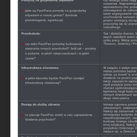
Pomysły na gospodarkę odpadami:
Od Nowego Roku mają 
ustawowe. Najprawdopo
wprowadzony tzw. poda
zobowiązane do odbior
jakie są Pani/Pana pomysły na gospodarkę
także segregowanie odp
odpadami w naszej gminie? (kontrola
uruchomienie sortowni 
przestrzegania, egzekucja)
pewno zmniejszą obcią
przyczynią się do popra
naturalnego
Przedszkola:
Tak i żłobków również. 
swych malutkich dzieci 
rynku pracy. Widzę pot
Tłuszczu, Jasienicy i Po
czy widzi Pani/Pan potrzebę budowania i
otwierania nowych przedszkoli? Jeśli tak – prosimy
o podanie, w jakich miejscowościach i w jakim
czasie?
Infrastruktura oświatowa
:
W związku z stałym wzr
miasta potrzeba będzie
szkoły „za torami” tj. w 
działanie na pewno popr
w jakim kierunku będzie Pani/Pan rozwijać
także zapewni im więk
infrastrukturę oświatową?
myśli przejście przez to
również ogólnodostępna
będziemy mogli lepiej r
różnych dziedzinach spor
długo obiecywana.
Dostęp do służby zdrowia:
Istnieje ogromna potrze
zdrowotnych, zwiększenie
Należy się zastanowić 
istniejącego budynku d
co planuje Pani/Pan zrobić w celu usprawnienia
niepełnosprawnych, mat
działania przychodni?
budową nowego ośrodka
innej lokalizacji. Należ
przyszłości Gminnego O
miejsce np. w Zielonce