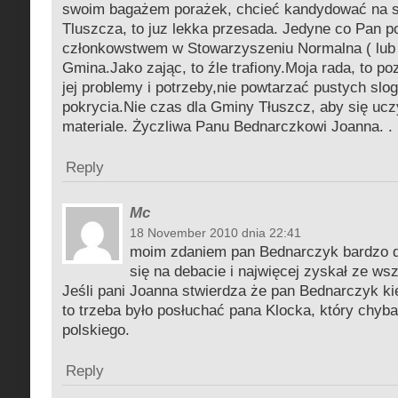
swoim bagażem porażek, chcieć kandydować na s
Tluszcza, to juz lekka przesada. Jedyne co Pan pot
członkowstwem w Stowarzyszeniu Normalna ( lub
Gmina.Jako zając, to źle trafiony.Moja rada, to p
jej problemy i potrzeby,nie powtarzać pustych slog
pokrycia.Nie czas dla Gminy Tłuszcz, aby się u
materiale. Życzliwa Panu Bednarczkowi Joanna. .
Reply
Mc
18 November 2010 dnia 22:41
moim zdaniem pan Bednarczyk bardzo d
się na debacie i najwięcej zyskał ze ws
Jeśli pani Joanna stwierdza że pan Bednarczyk ki
to trzeba było posłuchać pana Klocka, który chyba
polskiego.
Reply