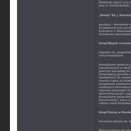
Drukarnia „Agory” przy 
przy ul. Ostrobramskiej
„
Almap” Sp. j. Kancel
geodeta – kierowanie 
prowadzenie prac geod
budowach w Warszawie 
dodatkowo wykonywani
Urząd Miejski w Łoch
inspektor ds. gospodark
nieruchomościami
prowadzenie spraw w za
zabudowanych w mieście
gminnym specjalistą ds.
komunalizacji gruntów, 
niezbędnych do ustalan
czynszu najmu za lokale
zarządzanie zasobami m
użytkowymi stanowiącym
organów samorządu tery
spraw dotyczących rozg
prowadzenie spraw dot
nieruchomości, praca w 
odbioru robót budowla
Urząd Gminy w Klemb
Kierownik referatu ds. 
Referat zajmuje się mię