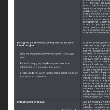
Ponadto urząd powinien
PRI – Metoda Planowan
Metoda PRI obejmuje a
instytucjonalnego, proj
instytucjonalnych, ich 
ocenę efektów. Zaletą te
jst dokonanie samoocen
bez konieczności zatru
zewnętrznych. Celem ana
ocena bieżącej sytuacji 
potencjału instytucjona
ISO 9001:2001 jest w ch
niepotrzebnym wydatki
Dostęp do sieci wodociągowej, dostęp do sieci
W chwili obecnej Gmina
kanalizacyjnej
:
dokumentację projekto
wodociągowej w mieście T
obecnej skupić, tak ab
budowę nie straciły wa
jakie ma Pani/Pan pomysły na rozwój istniejącej
trwonienie w głupi spos
sieci,
Ponowne zaprojektowanie
tysięcy jeżeli nie milio
które obszary gminy będą wyposażane w tę
kolejnych naborach trze
infrastrukturę w pierwszej kolejności,
Jeżeli będzie to koniec
związek międzygminny 
wskaźnika RLM i uzysk
proszę podać w jakich latach oraz z jakich środków
tak jak zrobiły to skute
będzie to finansowane
Ponadto należy dalej r
wodociągowej z progra
wynika, że ma być prze
nabór ale do tego będ
budowę!!! Jeżeli nie bę
środków zewnętrznych n
partnerstwo publiczno-p
najważniejszy wg. mnie 
Infrastruktura drogowa:
Tak jak wskazuję w moi
początku stworzyć Plan
udziałem mieszkańców, 
potrzeby między innymi 