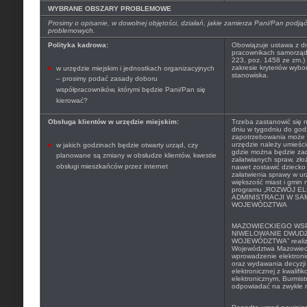
WYBRANE OBSZARY PROBLEMOWE
Prosimy o opisanie, w dowolnej objętości, działań, jakie zamierza Pani/Pan pod
problemowych.
Polityka kadrowa:
Obowiązuje ustawa z dni
pracownikach samorządo
223, poz. 1458 ze zm.)
zakresie kryteriów wyb
w urzędzie miejskim i jednostkach organizacyjnych
stanowiska.
– prosimy podać zasady doboru
współpracowników, którymi będzie Pani/Pan się
kierować?
Obsługa klientów w urzędzie miejskim:
Trzeba zastanowić się 
dniu w tygodniu do god
zapotrzebowania może 
urzędzie należy umieścić
w jakich godzinach będzie otwarty urząd, czy
gdzie można będzie zad
planowane są zmiany w obsłudze klientów, kwestie
załatwianych spraw, zł
obsługi mieszkańców przez internet
nawet zostawić dziecko
załatwienia sprawy w ur
większość miast i gmin
programu „
ROZWÓJ EL
ADMINISTRACJI W S
WOJEWÓDZTWA
MAZOWIECKIEGO WS
NIWELOWANIE DWUDZ
WOJEWÓDZTWA” realizo
Województwa Mazowieck
wprowadzenie elektron
oraz wydawania decyzji 
elektronicznej z kwalif
elektronicznym, Burmist
odpowiadać na zwykłe m