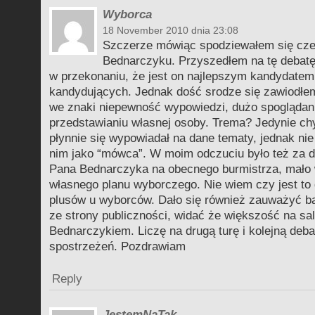
Wyborca
18 November 2010 dnia 23:08
Szczerze mówiąc spodziewałem się cze
Bednarczyku. Przyszedłem na tę debatę
w przekonaniu, że jest on najlepszym kandydate
kandydujących. Jednak dość srodze się zawiodłem
we znaki niepewność wypowiedzi, dużo spoglądani
przedstawianiu własnej osoby. Trema? Jedynie c
płynnie się wypowiadał na dane tematy, jednak ni
nim jako “mówca”. W moim odczuciu było też za d
Pana Bednarczyka na obecnego burmistrza, mało
własnego planu wyborczego. Nie wiem czy jest to 
plusów u wyborców. Dało się również zauważyć b
ze strony publiczności, widać że większość na sal
Bednarczykiem. Liczę na drugą turę i kolejną deba
spostrzeżeń. Pozdrawiam
Reply
JestemNaTak