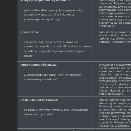
Pomysły na gospodarkę odpadami:
Od Nowego Roku mają 
ustawowe. Najprawdopo
wprowadzony tzw. poda
zobowiązane do odbior
jakie są Pani/Pana pomysły na gospodarkę
także segregowanie odp
odpadami w naszej gminie? (kontrola
uruchomienie sortowni 
przestrzegania, egzekucja)
pewno zmniejszą obcią
przyczynią się do popra
naturalnego
Przedszkola:
Tak i żłobków również. 
swych malutkich dzieci 
rynku pracy. Widzę pot
Tłuszczu, Jasienicy i Po
czy widzi Pani/Pan potrzebę budowania i
otwierania nowych przedszkoli? Jeśli tak – prosimy
o podanie, w jakich miejscowościach i w jakim
czasie?
Infrastruktura oświatowa
:
W związku z stałym wzr
miasta potrzeba będzie
szkoły „za torami” tj. w 
działanie na pewno popr
w jakim kierunku będzie Pani/Pan rozwijać
także zapewni im więk
infrastrukturę oświatową?
myśli przejście przez to
również ogólnodostępna
będziemy mogli lepiej r
różnych dziedzinach spor
długo obiecywana.
Dostęp do służby zdrowia:
Istnieje ogromna potrze
zdrowotnych, zwiększenie
Należy się zastanowić 
istniejącego budynku d
co planuje Pani/Pan zrobić w celu usprawnienia
niepełnosprawnych, mat
działania przychodni?
budową nowego ośrodka
innej lokalizacji. Należ
przyszłości Gminnego O
miejsce np. w Zielonce