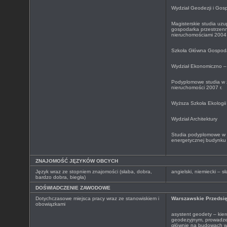
Wydział Geodezji i Gosp
Magisterskie studia uzu
gospodarka przestrzenn
nieruchomościami 2004 
Szkoła Główna Gospoda
Wydział Ekonomiczno – 
Podyplomowe studia w 
nieruchomości 2007 r.
Wyższa Szkoła Ekologii
Wydział Architektury
Studia podyplomowe w z
energetycznej budynku 
ZNAJOMOŚĆ JĘZYKÓW OBCYCH
Język wraz ze stopniem znajomości (słaba, dobra,
angielski, niemiecki – 
bardzo dobra, biegła)
DOŚWIADCZENIE ZAWODOWE
Dotychczasowe miejsca pracy wraz ze stanowiskiem i
Warszawskie Przedsię
obowiązkami
asystent geodety – kie
geodezyjnym, prowadze
głównie na budowach w