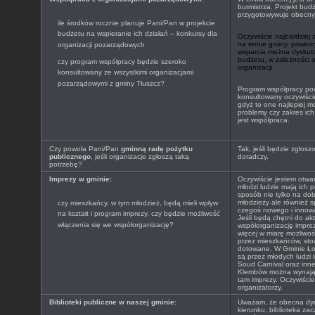
burmistrza. Projekt budż
przygotowywuje obecny 
ile środków rocznie planuje Pani/Pan w projekcie
budżetu na wspieranie ich działań – konkursy dla
Oczywiście najbardziej 
na ternie gminy, powinn
organizacji pozarządowych
wsparcia można dyskut
budżetu, w zależności 
czy program współpracy będzie szeroko
organizacji.
konsultowany ze wszystkimi organizacjami
pozarządowymi z gminy Tłuszcz?
Program współpracy pow
konsultowany oczywiście
gdyż to one najlepiej 
problemy czy zakres ich
jest współpraca.
Czy powoła Pani/Pan
gminną radę pożytku
Tak, jeśli będzie zgłosz
publicznego
, jeśli organizacje zgłoszą taką
doradczy.
potrzebę?
Imprezy w gminie:
Oczywiście jestem otwa
młodzi ludzie mają ich p
sposób nie tylko na d
młodzieży ale również
czy mieszkańcy, w tym młodzież, będą mieli wpływ
czegoś nowego i innow
na kształt i program imprezy, czy będzie możliwość
Jeśli będą chętni do ak
włączenia się we współorganizację?
współorganizację impre
więcej w miarę możliwo
przez mieszkańców, sto
dotowane. W Gminie Ło
są przez młodych ludz
Soud Carnival oraz inn
Klembów można wynająć
tam imprezy. Oczywiści
organizatorzy.
Biblioteki publiczne w naszej gminie:
Uważam, że obecna dyre
kierunku, biblioteka zac