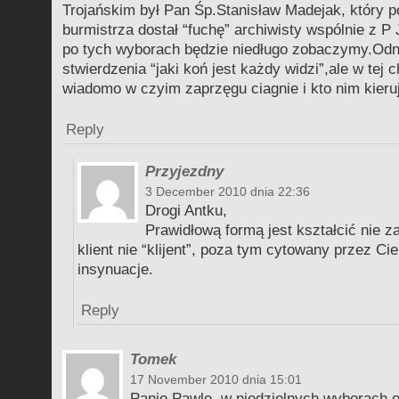
Trojańskim był Pan Śp.Stanisław Madejak, który p
burmistrza dostał “fuchę” archiwisty wspólnie z P
po tych wyborach będzie niedługo zobaczymy.Odn
stwierdzenia “jaki koń jest każdy widzi”,ale w tej c
wiadomo w czyim zaprzęgu ciagnie i kto nim kieru
Reply
Przyjezdny
3 December 2010 dnia 22:36
Drogi Antku,
Prawidłową formą jest kształcić nie za
klient nie “klijent”, poza tym cytowany przez Ci
insynuacje.
Reply
Tomek
17 November 2010 dnia 15:01
Panie Pawle, w niedzielnych wyborach 