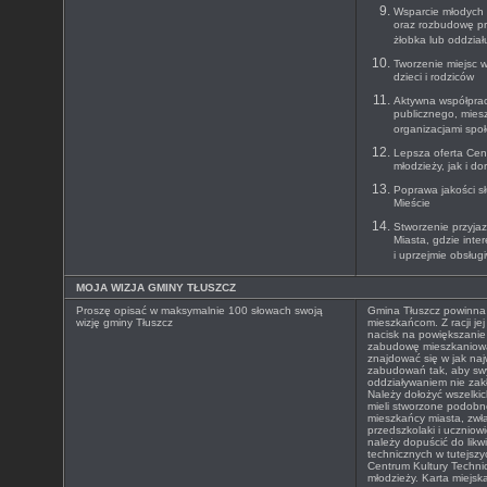
Wsparcie młodych 
oraz rozbudowę pr
żłobka lub oddzia
Tworzenie miejsc 
dzieci i rodziców
Aktywna współprac
publicznego, mies
organizacjami spo
Lepsza oferta Cen
młodzieży, jak i do
Poprawa jakości s
Mieście
Stworzenie przyja
Miasta, gdzie inte
i uprzejmie obsług
MOJA WIZJA GMINY TŁUSZCZ
Proszę opisać w maksymalnie 100 słowach swoją
Gmina Tłuszcz powinna 
wizję gminy Tłuszcz
mieszkańcom. Z racji je
nacisk na powiększani
zabudowę mieszkaniową
znajdować się w jak naj
zabudowań tak, aby s
oddziaływaniem nie zak
Należy dołożyć wszelki
mieli stworzone podobn
mieszkańcy miasta, zwła
przedszkolaki i uczniow
należy dopuścić do likw
technicznych w tutejszy
Centrum Kultury Techni
młodzieży. Karta miejska