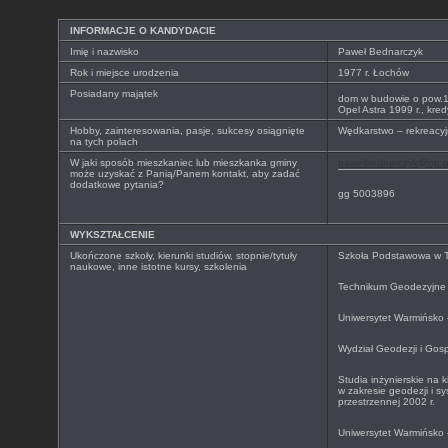
INFORMACJE O KANDYDACIE
Imię i nazwisko
Paweł Bednarczyk
Rok i miejsce urodzenia
1977 r. Łochów
Posiadany majątek
dom w budowie o pow.
Opel Astra 1999 r., kre
Hobby, zainteresowania, pasje, sukcesy osiągnięte
Wędkarstwo – rekreacyj
na tych polach
W jaki sposób mieszkaniec lub mieszkanka gminy
pawelbednarczyk@op.p
może uzyskać z Panią/Panem kontakt, aby zadać
dodatkowe pytania?
gg 5003896
WYKSZTAŁCENIE
Ukończone szkoły, kierunki studiów, stopnie/tytuły
Szkoła Podstawowa w T
naukowe, inne istotne kursy, szkolenia
Technikum Geodezyjne 
Uniwersytet Warmińsko 
Wydział Geodezji i Gosp
Studia inżynierskie na k
w zakresie geodezji i s
przestrzennej 2002 r.
Uniwersytet Warmińsko 