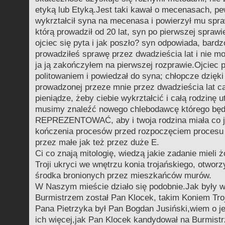
etyką lub Etyką.Jest taki kawał o mecenasach, pe
wykrztałcił syna na mecenasa i powierzył mu spra
którą prowadził od 20 lat, syn po pierwszej sprawi
ojciec się pyta i jak poszło? syn odpowiada, bardz
prowadziłeś sprawę przez dwadzieścia lat i nie mo
ja ją zakończyłem na pierwszej rozprawie.Ojciec 
politowaniem i powiedzał do syna; chłopcze dzięki 
prowadzonej przeze mnie przez dwadzieścia lat ca
pieniądze, żeby ciebie wykrztałcić i całą rodzinę 
musimy znaleźć nowego chlebodawcę którego bę
REPREZENTOWAĆ, aby i twoja rodzina miała co 
kończenia procesów przed rozpoczęciem procesu 
przez małe jak też przez duże E.
Ci co znają mitologię, wiedzą jakie zadanie mieli 
Troji ukryci we wnętrzu konia trojańskiego, otworzy
środka bronionych przez mieszkańców murów.
W Naszym mieście działo się podobnie.Jak były w
Burmistrzem został Pan Klocek, takim Koniem Tro
Pana Pietrzyka był Pan Bogdan Jusiński,wiem o j
ich więcej,jak Pan Klocek kandydował na Burmist