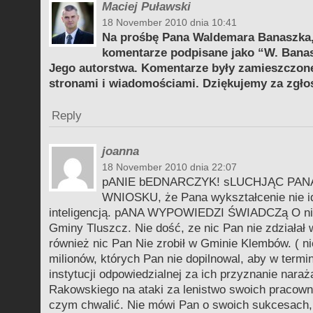
Maciej Puławski
18 November 2010 dnia 10:41
Na prośbę Pana Waldemara Banaszka
komentarze podpisane jako “W. Banasz
Jego autorstwa. Komentarze były zamieszczon
stronami i wiadomościami. Dziękujemy za zgło
Reply
joanna
18 November 2010 dnia 22:07
pANIE bEDNARCZYK! sLUCHJĄC PA
WNIOSKU, że Pana wykształcenie nie i
inteligencją. pANA WYPOWIEDZI ŚWIADCZą O nik
Gminy Tluszcz. Nie dość, ze nic Pan nie zdziałał
również nic Pan Nie zrobił w Gminie Klembów. ( ni
milionów, których Pan nie dopilnowal, aby w termi
instytucji odpowiedzialnej za ich przyznanie nara
Rakowskiego na ataki za lenistwo swoich pracown
czym chwalić. Nie mówi Pan o swoich sukcesach, 