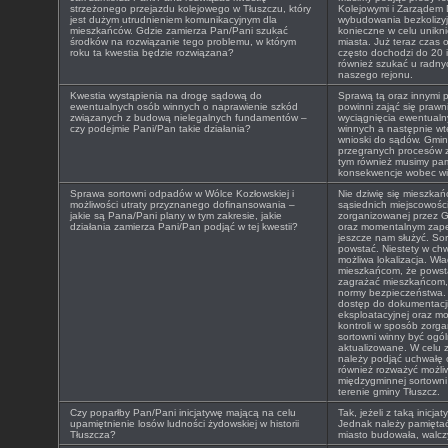
strzeżonego przejazdu kolejowego w Tłuszczu, który
Kolejowymi i Zarządem 
jest dużym utrudnieniem komunikacyjnym dla
wybudowania bezkolizyj
mieszkańców. Gdzie zamierza Pan/Pani szukać
konieczne w celu unikn
środków na rozwiązanie tego problemu, w którym
miasta. Już teraz czas
roku ta kwestia będzie rozwiązana?
często dochodzi do 20 i
również szukać u radny
naszego rejonu.
Kwestia wystąpienia na drogę sądową do
Sprawą tą oraz innymi 
ewentualnych osób winnych o naprawienie szkód
powinni zająć się prawn
związanych z budową nielegalnych fundamentów –
wyciągnięcia ewentual
czy podejmie Pani/Pan takie działania?
winnych a następnie wt
wnioski do sądów. Gmina
przegranych procesów z
tym również musimy pam
konsekwencje wobec wi
Sprawa sortowni odpadów w Wólce Kozłowskiej i
Nie dziwię się mieszkań
możliwości utraty przyznanego dofinansowania –
sąsiednich miejscowości
jakie są Pana/Pani plany w tym zakresie, jakie
zorganizowanej przez G
działania zamierza Pani/Pan podjąć w tej kwestii?
oraz momentalnym zapeł
jeszcze nam służyć. So
powstać. Niestety w chwi
możliwa lokalizacja. W
mieszkańcom, że powsta
zagrażać mieszkańcom, 
normy bezpieczeństwa.
dostęp do dokumentacji 
eksploatacyjnej oraz m
kontroli w sposób zorga
sortowni winny być ogól
aktualizowane. W celu zm
należy podjąć uchwałę 
również rozważyć możli
międzygminnej sortown
terenie gminy Tłuszcz.
Czy poparłby Pan/Pani inicjatywę mającą na celu
Tak, jeżeli z taką inicja
upamiętnienie losów ludności żydowskiej w historii
Jednak należy pamiętać 
Tłuszcza?
miasto budowała, walczy