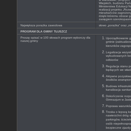
Wiejskich, budżetu Pańs
Ministerstwa Edukacji N
realizacji projektu „Roz
mieszkańców zagrożony
dzięki któremu obszar g
zasięgiem szerokopasm
Największa porażka zawodowa
słowo „porażka” oraz „n
PROGRAM DLA GMINY TŁUSZCZ
Proszę opisać w 100 słowach program wyborczy dla
Uporządkowanie go
naszej gminy
gminie (zaktualiz
kierunków zagosp
Legalizacja wszyst
wybudowanych be
odbiorów
Regulacja stanu p
będących we wład
Aktywne pozyskiwa
środków zewnętrzn
Budowa infrastrukt
kanalizacja sanitar
Dokończenie rozpo
Gimnazjum w Jasie
Poprawa warunków 
Troska o lepszą k
nawierzchni dróg 
parkingów, ścieże
osób niepełnospra
bezpieczne zjazdy