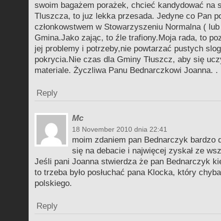
swoim bagażem porażek, chcieć kandydować na s
Tluszcza, to juz lekka przesada. Jedyne co Pan pot
członkowstwem w Stowarzyszeniu Normalna ( lub
Gmina.Jako zając, to źle trafiony.Moja rada, to p
jej problemy i potrzeby,nie powtarzać pustych slog
pokrycia.Nie czas dla Gminy Tłuszcz, aby się u
materiale. Życzliwa Panu Bednarczkowi Joanna. .
Reply
Mc
18 November 2010 dnia 22:41
moim zdaniem pan Bednarczyk bardzo d
się na debacie i najwięcej zyskał ze ws
Jeśli pani Joanna stwierdza że pan Bednarczyk ki
to trzeba było posłuchać pana Klocka, który chyba
polskiego.
Reply