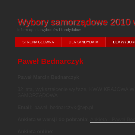
Wybory samorządowe 2010 
informacje dla wyborców i kandydatów
STRONA GŁÓWNA
DLA KANDYDATA
DLA WYBOR
Paweł Bednarczyk
Paweł Marcin Bednarczyk
32 lata, wykształcenie wyższe, KWW KRAJOWA
SAMORZĄDOWA
Email:
pawel_bednarczyk@wp.pl
Ankieta w wersji do pobrania:
Ankieta - Paweł Be
Ankieta online: