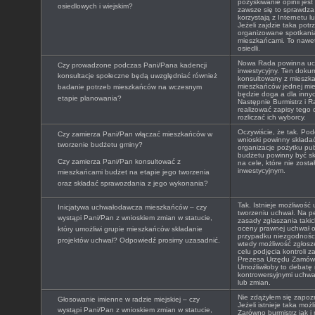
pozyskiwanie opinii jest
osiedlowych i wiejskim?
zawsze się to sprawdza
korzystają z Internetu l
Jeżeli zajdzie taka pot
organizowane spotkania
mieszkańcami. To nawet 
osiedli.
Nowa Rada powinna uchw
Czy prowadzone podczas Pani/Pana kadencji
inwestycyjny. Ten doku
konsultacje społeczne będą uwzględniać również
konsultowany z mieszk
mieszkańców jednej mie
badanie potrzeb mieszkańców na wczesnym
będzie doga a dla innyc
etapie planowania?
Następnie Burmistrz i 
realizować zapisy tego
rozliczać ich wyborcy.
Oczywiście, że tak. Po
Czy zamierza Pani/Pan włączać mieszkańców w
wnioski powinny składać
tworzenie budżetu gminy?
organizacje pożytku pu
budżetu powinny być s
Czy zamierza Pani/Pan konsultować z
na cele, które nie zosta
inwestycyjnym.
mieszkańcami budżet na etapie jego tworzenia
oraz składać sprawozdania z jego wykonania?
Tak. Istnieje możliwość
Inicjatywa uchwałodawcza mieszkańców – czy
tworzeniu uchwał. Na p
wystąpi Pani/Pan z wnioskiem zmian w statucie,
zasady zgłaszania taki
oceny prawnej uchwał o
który umożliwi grupie mieszkańców składanie
przypadku niezgodności
projektów uchwał? Odpowiedź prosimy uzasadnić.
wtedy możliwość zgłosz
celu podjęcia kontroli 
Prezesa Urzędu Zamówie
Umożliwiłoby to debatę 
kontrowersyjnymi uchwał
lub zmian.
Nie zdążyłem się zapozn
Głosowanie imienne w radzie miejskiej – czy
Jeżeli istnieje taka moż
wystąpi Pani/Pan z wnioskiem zmian w statucie,
Zarówno burmistrz jak i