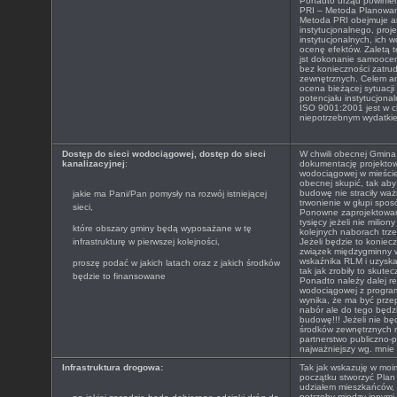
Ponadto urząd powinien
PRI – Metoda Planowan
Metoda PRI obejmuje a
instytucjonalnego, proj
instytucjonalnych, ich 
ocenę efektów. Zaletą te
jst dokonanie samoocen
bez konieczności zatru
zewnętrznych. Celem ana
ocena bieżącej sytuacji 
potencjału instytucjona
ISO 9001:2001 jest w ch
niepotrzebnym wydatki
Dostęp do sieci wodociągowej, dostęp do sieci
W chwili obecnej Gmina
kanalizacyjnej
:
dokumentację projekto
wodociągowej w mieście T
obecnej skupić, tak ab
budowę nie straciły wa
jakie ma Pani/Pan pomysły na rozwój istniejącej
trwonienie w głupi spos
sieci,
Ponowne zaprojektowanie
tysięcy jeżeli nie milio
które obszary gminy będą wyposażane w tę
kolejnych naborach trze
infrastrukturę w pierwszej kolejności,
Jeżeli będzie to koniec
związek międzygminny 
wskaźnika RLM i uzysk
proszę podać w jakich latach oraz z jakich środków
tak jak zrobiły to skute
będzie to finansowane
Ponadto należy dalej r
wodociągowej z progra
wynika, że ma być prze
nabór ale do tego będ
budowę!!! Jeżeli nie bę
środków zewnętrznych n
partnerstwo publiczno-p
najważniejszy wg. mnie 
Infrastruktura drogowa:
Tak jak wskazuję w moi
początku stworzyć Plan
udziałem mieszkańców, 
potrzeby między innymi 