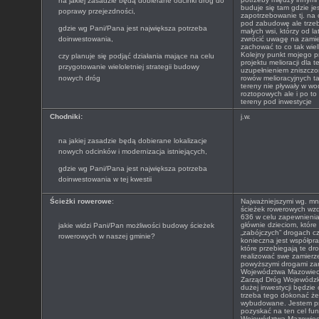
na jakiej zasadzie będą dobierane odcinki dróg do
buduje się tam gdzie je
poprawy przejezdności,
zapotrzebowanie tj. na
pod zabudowę ale trze
gdzie wg Pani/Pana jest największa potrzeba
małych wsi, którzy od la
doinwestowania,
zwrócić uwagę na zamie
zachować to co tak wi
Kolejny punkt mojego 
czy planuje się podjąć działania mające na celu
projektu melioracji dla t
przygotowanie wieloletniej strategii budowy
uzupełnieniem zniszcz
nowych dróg
rowów melioracyjnych t
tereny nie pływały w w
roztopowych ale i po t
tereny pod inwestycje
Chodniki:
j.w.
na jakiej zasadzie będą dobierane lokalizacje
nowych odcinków i modernizacja istniejących,
gdzie wg Pani/Pana jest największa potrzeba
doinwestowania w tej kwestii
Ścieżki rowerowe
:
Najważniejszymi wg. mni
ścieżek rowerowych wzdł
636 w celu zapewnienia
głównie dzieciom, które
jakie widzi Pani/Pan możliwości budowy ścieżek
„zabójczych” drogach c
rowerowych w naszej gminie?
konieczna jest współpra
które przebiegają te dr
realizować swe zamierz
powyższymi drogami za
Województwa Mazowieck
Zarząd Dróg Wojewódzki
dużej inwestycji będzi
trzeba tego dokonać żeb
wybudowane. Jestem pr
pozyskać na ten cel f
Województwa Mazowiecki