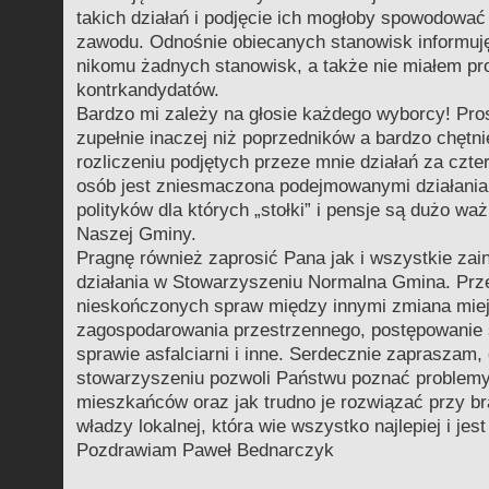
takich działań i podjęcie ich mogłoby spowodować
zawodu. Odnośnie obiecanych stanowisk informuję
nikomu żadnych stanowisk, a także nie miałem pr
kontrkandydatów.
Bardzo mi zależy na głosie każdego wyborcy! Pro
zupełnie inaczej niż poprzedników a bardzo chętn
rozliczeniu podjętych przeze mnie działań za czter
osób jest zniesmaczona podejmowanymi działania
polityków dla których „stołki” i pensje są dużo wa
Naszej Gminy.
Pragnę również zaprosić Pana jak i wszystkie za
działania w Stowarzyszeniu Normalna Gmina. Prz
nieskończonych spraw między innymi zmiana mie
zagospodarowania przestrzennego, postępowanie
sprawie asfalciarni i inne. Serdecznie zapraszam, 
stowarzyszeniu pozwoli Państwu poznać problem
mieszkańców oraz jak trudno je rozwiązać przy b
władzy lokalnej, która wie wszystko najlepiej i jes
Pozdrawiam Paweł Bednarczyk