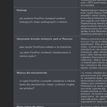
oraz z RPO jeżeli będą
na turystykę.
Parkingi
:
Najważniejszym miejsce
teren wokół dworca PKP
wszelkich starań ażeby 
komunikacji kolejowej m
jak zamierza Pani/Pan rozwiązać problem
swe pojazdu pod dwor
brakujących miejsc parkingowych w mieście
Najważniejszą kwestią 
dysponowania nierucho
zainteresowany być rów
spółkę Koleje Mazowieck
lokalizacji parkingów w
Utrzymanie terenów zielonych
,
park w Tłuszczu
:
Miejsca przeznaczone p
m.p.z.p. Czy są to mie
dyskutować. Plan jest 
zmian. Z pewnością taki
jaka będzie Pani/Pana polityka w tej dziedzinie,
mieszkańcom ale powin
inwestycja, gdyż mieszk
czy widzi Pani/Pan możliwość zlokalizowania w
przez wiele dziesięciol
mieście parku?
nakładów finansowych w
roślinności. Należy zau
i w kwestii planowania 
być uchwalone dla wszy
będzie możliwe stworzen
Miejsca dla mieszkańców
:
I tu znowu odsyłam do m
przeznaczone pod ziele
że ustawianie ławek, sto
wyrzucaniem publicznych
co sądzi Pani/Pan o pomyśle ustawienia w mieście
miejsce przy ustawieniu
ławek dla mieszkańców i miejsc, w których mogliby
Postawiono je ażeby po
się spotykać?
otoczenie zapominając
bezpieczeństwa na chod
pieszych. Oczywiście po
odpoczynku, ale zaproj
stanowiły jedną całość.
odpowiednich miejscach 
Place zabaw dla dzieci
:
Na pewno należy skorz