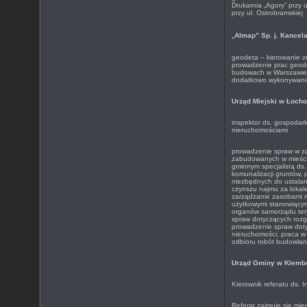
Drukarnia „Agory” przy 
przy ul. Ostrobramskiej
„
Almap” Sp. j. Kancel
geodeta – kierowanie 
prowadzenie prac geod
budowach w Warszawie 
dodatkowo wykonywani
Urząd Miejski w Łoch
inspektor ds. gospodark
nieruchomościami
prowadzenie spraw w za
zabudowanych w mieście
gminnym specjalistą ds.
komunalizacji gruntów, 
niezbędnych do ustalan
czynszu najmu za lokale
zarządzanie zasobami m
użytkowymi stanowiącym
organów samorządu tery
spraw dotyczących rozg
prowadzenie spraw dot
nieruchomości, praca w 
odbioru robót budowla
Urząd Gminy w Klemb
Kierownik referatu ds. 
Referat zajmuje się mię