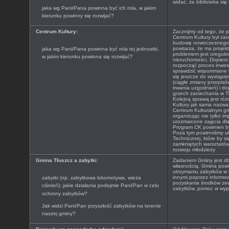
widać, że biblioteka się
jaka wg Pani/Pana powinna być ich rola, w jakim
kierunku powinny się rozwijać?
Centrum Kultury:
Zacznijmy od tego, że p
Centrum Kultury był za
budowę nowoczesnego C
powtarza, że ma projek
jaka wg Pani/Pana powinna być rola tej jednostki,
problemem jest uregulo
w jakim kierunku powinna się rozwijać?
nieruchomości. Dopier
rozpocząć proces inwes
sprawdzić wspomniane w
się jeszcze do wystąpi
(ciągłe zmiany przepisó
trwania uzgodnień) i do
grzech zaniechania w Tł
Kolejną sprawą jest róż
Kultury jak sama nazwa
Centrum Kulturalnym gm
organizując nie tylko im
urozmaicone zajęcia dla 
Program CK powinien być
Poza tym powinniśmy ut
Technicznej, które by si
zamkniętych warsztatów
rozwoju młodzieży
Gmina Tłuszcz a zabytki
:
Zadaniem Gminy jest db
własnością. Gmina powin
utrzymaniu zabytków w 
innymi poprzez informo
zabytki (np. zabytkowa lokomotywa, wieża
pozyskania środków ze
ciśnień); jakie działania podejmie Pani/Pan w celu
zabytków, pomoc w wype
ochrony zabytków?
Jak widzi Pani/Pan przyszłość zabytków na terenie
naszej gminy?