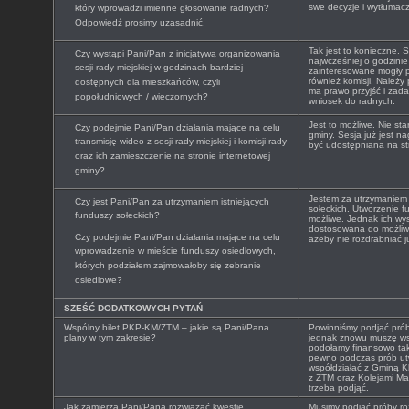
swe decyzje i wytłumacz
który wprowadzi imienne głosowanie radnych?
Odpowiedź prosimy uzasadnić.
Tak jest to konieczne.
Czy wystąpi Pani/Pan z inicjatywą organizowania
najwcześniej o godzinie
sesji rady miejskiej w godzinach bardziej
zainteresowane mogły p
również komisji. Należy
dostępnych dla mieszkańców, czyli
ma prawo przyjść i zada
popołudniowych / wieczornych?
wniosek do radnych.
Jest to możliwe. Nie sta
Czy podejmie Pani/Pan działania mające na celu
gminy. Sesja już jest n
transmisję wideo z sesji rady miejskiej i komisji rady
być udostępniana na str
oraz ich zamieszczenie na stronie internetowej
gminy?
Jestem za utrzymaniem
Czy jest Pani/Pan za utrzymaniem istniejących
sołeckich. Utworzenie f
funduszy sołeckich?
możliwe. Jednak ich wy
dostosowana do możliwo
Czy podejmie Pani/Pan działania mające na celu
ażeby nie rozdrabniać j
wprowadzenie w mieście funduszy osiedlowych,
których podziałem zajmowałoby się zebranie
osiedlowe?
SZEŚĆ DODATKOWYCH PYTAŃ
Wspólny bilet PKP-KM/ZTM – jakie są Pani/Pana
Powinniśmy podjąć próby
plany w tym zakresie?
jednak znowu muszę ws
podołamy finansowo ta
pewno podczas prób utw
współdziałać z Gminą 
z ZTM oraz Kolejami Ma
trzeba podjąć.
Jak zamierza Pani/Pana rozwiązać kwestię
Musimy podjąć próby ro