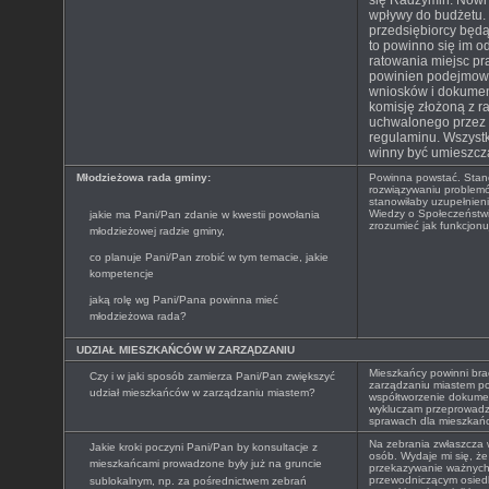
się Radzymin. Nowi
wpływy do budżetu. 
przedsiębiorcy będą 
to powinno się im o
ratowania miejsc pra
powinien podejmowa
wniosków i dokume
komisję złożoną z r
uchwalonego przez
regulaminu. Wszystk
winny być umieszcz
Młodzieżowa rada gminy:
Powinna powstać. Stan
rozwiązywaniu problem
stanowiłaby uzupełnieni
Wiedzy o Społeczeństwi
jakie ma Pani/Pan zdanie w kwestii powołania
zrozumieć jak funkcjon
młodzieżowej radzie gminy,
co planuje Pani/Pan zrobić w tym temacie, jakie
kompetencje
jaką rolę wg Pani/Pana powinna mieć
młodzieżowa rada?
UDZIAŁ MIESZKAŃCÓW W ZARZĄDZANIU
Mieszkańcy powinni bra
Czy i w jaki sposób zamierza Pani/Pan zwiększyć
zarządzaniu miastem pop
udział mieszkańców w zarządzaniu miastem?
współtworzenie dokumen
wykluczam przeprowadz
sprawach dla mieszkań
Na zebrania zwłaszcza w
Jakie kroki poczyni Pani/Pan by konsultacje z
osób. Wydaje mi się, ż
mieszkańcami prowadzone były już na gruncie
przekazywanie ważnych 
przewodniczącym osied
sublokalnym, np. za pośrednictwem zebrań