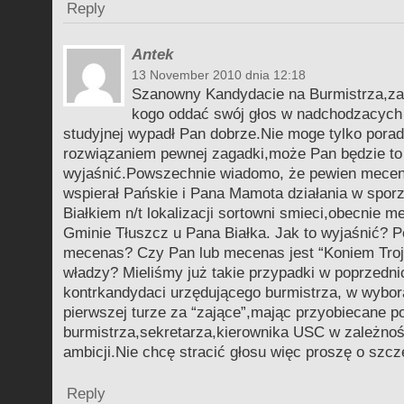
Reply
Antek
13 November 2010 dnia 12:18
Szanowny Kandydacie na Burmistrza,za
kogo oddać swój głos w nadchodzacych
studyjnej wypadł Pan dobrze.Nie moge tylko porad
rozwiązaniem pewnej zagadki,może Pan będzie to
wyjaśnić.Powszechnie wiadomo, że pewien mecen
wspierał Pańskie i Pana Mamota działania w spor
Białkiem n/t lokalizacji sortowni smieci,obecnie 
Gminie Tłuszcz u Pana Białka. Jak to wyjaśnić? Po
mecenas? Czy Pan lub mecenas jest “Koniem Troj
władzy? Mieliśmy już takie przypadki w poprzednic
kontrkandydaci urzędującego burmistrza, w wybor
pierwszej turze za “zające”,mając przyobiecane 
burmistrza,sekretarza,kierownika USC w zależnośc
ambicji.Nie chcę stracić głosu więc proszę o szc
Reply