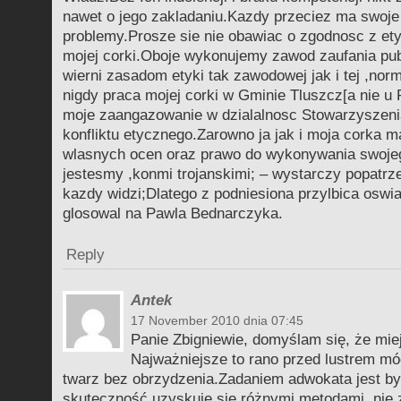
nawet o jego zakladaniu.Kazdy przeciez ma swoje
problemy.Prosze sie nie obawiac o zgodnosc z ety
mojej corki.Oboje wykonujemy zawod zaufania pub
wierni zasadom etyki tak zawodowej jak i tej ,no
nigdy praca mojej corki w Gminie Tluszcz[a nie u 
moje zaangazowanie w dzialalnosc Stowarzyszeni
konfliktu etycznego.Zarowno ja jak i moja corka 
wlasnych ocen oraz prawo do wykonywania swoje
jestesmy ,konmi trojanskimi; – wystarczy popatrze
kazdy widzi;Dlatego z podniesiona przylbica oswi
glosowal na Pawla Bednarczyka.
Reply
Antek
17 November 2010 dnia 07:45
Panie Zbigniewie, domyślam się, że mi
Najważniejsze to rano przed lustrem mó
twarz bez obrzydzenia.Zadaniem adwokata jest b
skuteczność uzyskuje się różnymi metodami, nie