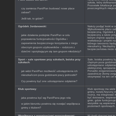
szkoła, który dofinanso
Pozostałe lokalizacje 
poszczególnych miejscow
czy zamierza Pani/Pan budować nowe place
zabaw?
Jeśli tak, to gdzie?
Ogródek Jordanowski
:
Należy podjąć kroki w ce
Wybudowanie placu zaba
bezpieczną. Ogródek z 
bezpieczny a także prz
jakie działania podejmie Pani/Pan w celu
którym chętnie spędza s
poprawienia funkcjonalności Ogródka i
rewitalizacja i projekt
zapewnienia bezpiecznego korzystania z niego
którego tworzeniu będą 
mieszkańcy. Niezbędny
obecnym grupom użytkowników – rodzicom z
bezpieczeństwa może ok
dziećmi i spotykającym się tam grupom młodzieży?
Sport – sale sportowe przy szkołach, boiska przy
Sale, boiska powinny b
szkołach
:
chętnym poza godzinam
udostępniane odpłatnie 
elektrycznej, sprzątani
Ponadto zorganizowane 
jak widzi Pani/Pan możliwość udostępnienia ich
zawodnicze (formy zor
mieszkańcom poza godzinami pracy jednostki?
otrzymywać na ten cel w
Czy powinny być one udostępniane odpłatnie?
Klub sportowy
:
Klub sportowy ma wiele 
gminy, rozwój fizyczny m
nożna, ma integrować 
być dotowane, wspieran
jaka powinna być wg Pani/Pana jego rola
gmin, gdzie funkcjonuje
wszystkie są wspierane
w jakim kierunku powinna się rozwijać współpraca
poziomach sportowych.
gminy z klubem?
Współpraca z organizacjami pozarządowymi
:
W chwili obecnej jest t