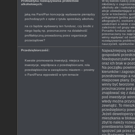
Profilaktyka rozwiązywania problemów
W tej kwestii należy po
alkoholowych:
młodzieży o zagrożenia
alkoholu ale i narkoty
akcje uświadamiające z
życie w trzeźwości, spo
jaką ma Pani/Pan koncepcję wydawanie pieniędzy
policjantami (próba jaz
pochodzących z opłat z tytułu sprzedaży alkoholu
alkogoglach), osobami 
uzależnień a także z o
na co będzie wydawany ten fundusz, czy środki z
zależności od grupy wiek
niego będą np. przeznaczone na działalność
Ponadto fundusz taki p
przeznaczany na zajęci
profilaktyczną prowadzoną przez organizacje
winny wypływać od osób 
pozarządowe?
rozwiązywania problem
nauczycieli, opiekunów 
Przedsiębiorczość:
Najważniejszą rzec
gospodarki przestrz
Niedopuszczalna jes
Kwestie promowania inwestycji, miejsca na
oraz ich brak w poz
inwestycje, współpraca z przedsiębiorcami, rola
Na początku powinn
przedsiębiorców w zarządzaniu miastem – prosimy
kierunków i zagosp
o Pani/Pana wypowiedź w tym temacie
przestrzennego a n
miejscowe plany. D
winny być tworzone 
przeznaczone pod p
znajdować się z da
pod inwestycje winn
wtedy można przyci
zewnątrz. To mieszk
przedsiębiorcy powin
Jeżeli deweloperzy 
mieszkania w blokac
zbyt to należy rozwa
powstawania takiej
spojrzeć jak przez os