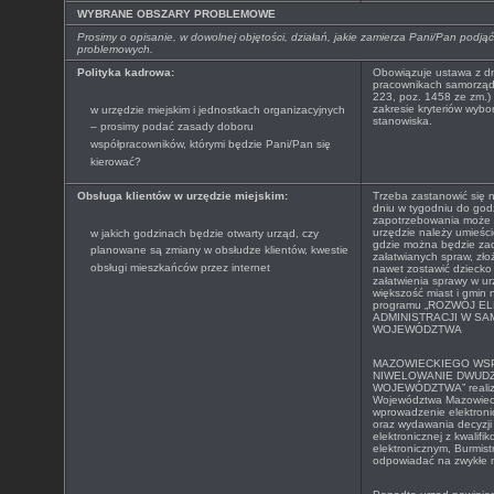
WYBRANE OBSZARY PROBLEMOWE
Prosimy o opisanie, w dowolnej objętości, działań, jakie zamierza Pani/Pan pod
problemowych.
Polityka kadrowa:
Obowiązuje ustawa z dni
pracownikach samorządo
223, poz. 1458 ze zm.)
zakresie kryteriów wyb
w urzędzie miejskim i jednostkach organizacyjnych
stanowiska.
– prosimy podać zasady doboru
współpracowników, którymi będzie Pani/Pan się
kierować?
Obsługa klientów w urzędzie miejskim:
Trzeba zastanowić się 
dniu w tygodniu do god
zapotrzebowania może 
urzędzie należy umieścić
w jakich godzinach będzie otwarty urząd, czy
gdzie można będzie zad
planowane są zmiany w obsłudze klientów, kwestie
załatwianych spraw, zł
obsługi mieszkańców przez internet
nawet zostawić dziecko
załatwienia sprawy w ur
większość miast i gmin
programu „
ROZWÓJ EL
ADMINISTRACJI W S
WOJEWÓDZTWA
MAZOWIECKIEGO WS
NIWELOWANIE DWUDZ
WOJEWÓDZTWA” realizo
Województwa Mazowieck
wprowadzenie elektron
oraz wydawania decyzji 
elektronicznej z kwalif
elektronicznym, Burmist
odpowiadać na zwykłe m