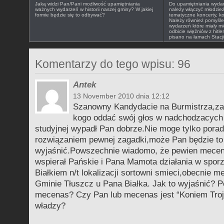
Jaką widzi Pan/Pani możliwość upamiętniania
Do upamiętniania wydarz
ważnych wydarzeń w historii naszej gminy? W jakiej
należy włączyć młodzie
formie będzie się to odbywać?
tematyczne koncerty, ko
Należy również pomyśleć 
wydarzeń które miały mi
odbicie więźniów z hitl
pisano na łamach Stacji
Komentarzy do tego wpisu: 96
Antek
13 November 2010 dnia 12:12
Szanowny Kandydacie na Burmistrza,za
kogo oddać swój głos w nadchodzacych
studyjnej wypadł Pan dobrze.Nie moge tylko porad
rozwiązaniem pewnej zagadki,może Pan będzie to
wyjaśnić.Powszechnie wiadomo, że pewien mecen
wspierał Pańskie i Pana Mamota działania w spor
Białkiem n/t lokalizacji sortowni smieci,obecnie 
Gminie Tłuszcz u Pana Białka. Jak to wyjaśnić? Po
mecenas? Czy Pan lub mecenas jest “Koniem Troj
władzy?