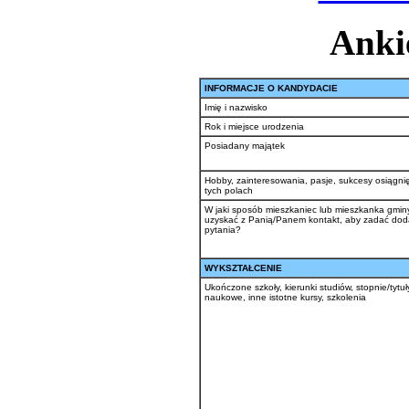
Ankie
INFORMACJE O KANDYDACIE
Imię i nazwisko
Rok i miejsce urodzenia
Posiadany majątek
Hobby, zainteresowania, pasje, sukcesy osiągni
tych polach
W jaki sposób mieszkaniec lub mieszkanka gmi
uzyskać z Panią/Panem kontakt, aby zadać do
pytania?
WYKSZTAŁCENIE
Ukończone szkoły, kierunki studiów, stopnie/tytuł
naukowe, inne istotne kursy, szkolenia