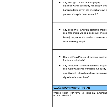
Czy wystąpi Pani/Pan z inicjatywą
organizowania sesji rady miejskiej w go
bardziej dostępnych dla mieszkańców, cz
popołudniowych / wieczornych?
Czy podejmie Pani/Pan działania mając
celu transmisję wideo z sesji rady miejski
komisji rady oraz ich zamieszczenie na s
internetowej gminy?
Czy jest Pani/Pan za utrzymaniem istni
funduszy sołeckich?
Czy podejmie Pani/Pan działania mając
celu wprowadzenie w mieście funduszy
osiedlowych, których podziałem zajmow
się zebranie osiedlowe?
SZEŚĆ DODATKOWYCH PYTAŃ
Wspólny bilet PKP-KM/ZTM – jakie są Pani/Pana
w tym zakresie?