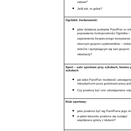
zabaw?
Jeśli tak, to gdzie?
Ogródek Jordanowski
:
jakie działania podejmie Pani/Pan w cel
poprawienia funkcjonalności Ogródka i
zapewnienia bezpiecznego korzystania 
obecnym grupom użytkowników – rodzi
dziećmi i spotykającym się tam grupom
młodzieży?
Sport – sale sportowe przy szkołach, boiska 
szkołach
:
jak widzi Pani/Pan możliwość udostępni
mieszkańcom poza godzinami pracy jed
Czy powinny być one udostępniane odp
Klub sportowy
:
jaka powinna być wg Pani/Pana jego ro
w jakim kierunku powinna się rozwijać
współpraca gminy z klubem?