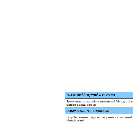
ZNAJOMOŚĆ JĘZYKÓW OBCYCH
Język wraz ze stopniem znajomości (słaba, dobr
bardzo dobra, biegła)
DOŚWIADCZENIE ZAWODOWE
Dotychczasowe miejsca pracy wraz ze stanowisk
obowiązkami