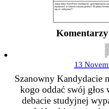
Jaką widzi Pan/Pani możliwość upamiętniania w
wydarzeń w historii naszej gminy? W jakiej formi
się to odbywać?
Komentarzy 
13 Novemb
Szanowny Kandydacie na
kogo oddać swój głos
debacie studyjnej wyp