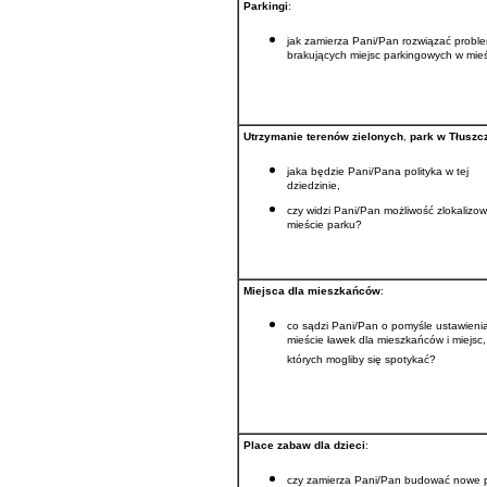
Parkingi
:
jak zamierza Pani/Pan rozwiązać probl
brakujących miejsc parkingowych w mie
Utrzymanie terenów zielonych
,
park w Tłuszc
jaka będzie Pani/Pana polityka w tej
dziedzinie,
czy widzi Pani/Pan możliwość zlokalizo
mieście parku?
Miejsca dla mieszkańców
:
co sądzi Pani/Pan o pomyśle ustawieni
mieście ławek dla mieszkańców i miejsc,
których mogliby się spotykać?
Place zabaw dla dzieci
:
czy zamierza Pani/Pan budować nowe 