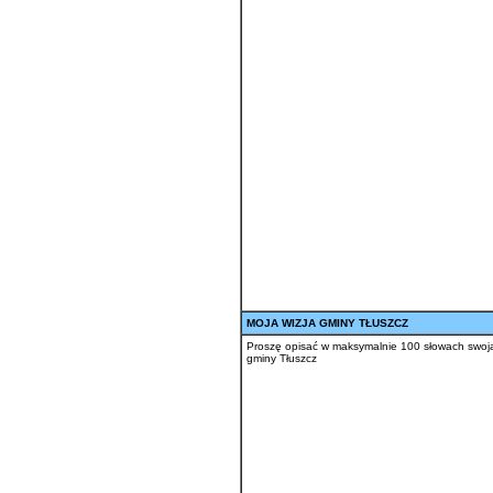
MOJA WIZJA GMINY TŁUSZCZ
Proszę opisać w maksymalnie 100 słowach swoją
gminy Tłuszcz