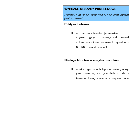
WYBRANE OBSZARY PROBLEMOWE
Prosimy o opisanie, w dowolnej objętości, dzia
problemowych.
Polityka kadrowa:
w urzędzie miejskim i jednostkach
organizacyjnych – prosimy podać zasa
doboru współpracowników, którymi będz
Pani/Pan się kierować?
Obsługa klientów w urzędzie miejskim:
w jakich godzinach będzie otwarty urząd
planowane są zmiany w obsłudze klient
kwestie obsługi mieszkańców przez inte