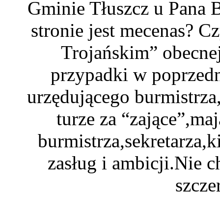
Gminie Tłuszcz u Pana Bi
stronie jest mecenas? C
Trojańskim” obecnej
przypadki w poprzedn
urzędującego burmistrza
turze za “zające”,ma
burmistrza,sekretarza,
zasług i ambicji.Nie c
szcze