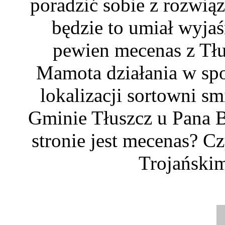
poradzić sobie z rozwi
będzie to umiał wyja
pewien mecenas z Tłu
Mamota działania w spo
lokalizacji sortowni s
Gminie Tłuszcz u Pana Bi
stronie jest mecenas? C
Trojański