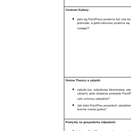
Centrum Kultury:
jaka wg Pani/Pana powinna być rola tej
jednostki, w jakim kierunku powinna się
rozwijać?
Gmina Tłuszcz a zabytki
:
zabytki (np. zabytkowa lokomotywa, wi
ciśnień); jakie działania podejmie Pani/
celu ochrony zabytków?
Jak widzi Pani/Pan przyszłość zabytków
terenie naszej gminy?
Pomysły na gospodarkę odpadami: