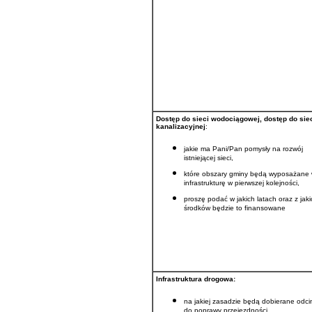
Dostęp do sieci wodociągowej, dostęp do sie
kanalizacyjnej
:
jakie ma Pani/Pan pomysły na rozwój
istniejącej sieci,
które obszary gminy będą wyposażane 
infrastrukturę w pierwszej kolejności,
proszę podać w jakich latach oraz z jaki
środków będzie to finansowane
Infrastruktura drogowa:
na jakiej zasadzie będą dobierane odci