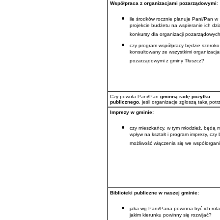
Współpraca z organizacjami pozarządowymi
:
ile środków rocznie planuje Pani/Pan w
projekcie budżetu na wspieranie ich dzi
konkursy dla organizacji pozarządowyc
czy program współpracy będzie szeroko
konsultowany ze wszystkimi organizacja
pozarządowymi z gminy Tłuszcz?
Czy powoła Pani/Pan
gminną radę pożytku
publicznego
, jeśli organizacje zgłoszą taką pot
Imprezy w gminie:
czy mieszkańcy, w tym młodzież, będą mi
wpływ na kształt i program imprezy, czy
możliwość włączenia się we współorgan
Biblioteki publiczne w naszej gminie:
jaka wg Pani/Pana powinna być ich rola
jakim kierunku powinny się rozwijać?