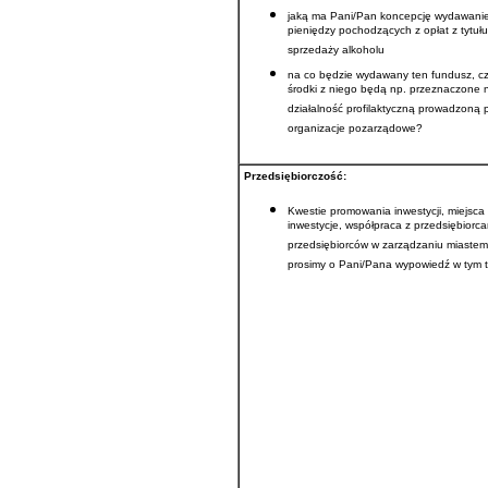
jaką ma Pani/Pan koncepcję wydawani
pieniędzy pochodzących z opłat z tytułu
sprzedaży alkoholu
na co będzie wydawany ten fundusz, c
środki z niego będą np. przeznaczone 
działalność profilaktyczną prowadzoną 
organizacje pozarządowe?
Przedsiębiorczość:
Kwestie promowania inwestycji, miejsca
inwestycje, współpraca z przedsiębiorcam
przedsiębiorców w zarządzaniu miastem
prosimy o Pani/Pana wypowiedź w tym 