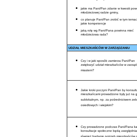
jakie ma Pani/Pan zdanie w kwestii pow
młodzieżowej radzie gminy,
co planuje Pani/Pan zrobić w tym temac
jakie kompetencje
jaką rolę wg Pani/Pana powinna mieć
młodzieżowa rada?
UDZIAŁ MIESZKAŃCÓW W ZARZĄDZANIU
Czy i w jaki sposób zamierza Pani/Pan
zwiększyć udział mieszkańców w zarząd
miastem?
Jakie kroki poczyni Pani/Pan by konsult
mieszkańcami prowadzone były już na g
sublokalnym, np. za pośrednictwem ze
osiedlowych i wiejskim?
Czy prowadzone podczas Pani/Pana ka
konsultacje społeczne będą uwzględni