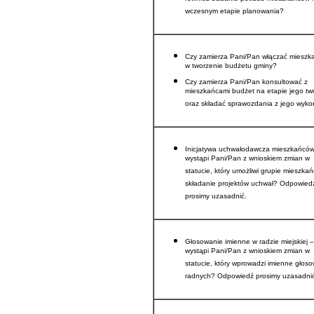
również badanie potrzeb mieszkańców 
wczesnym etapie planowania?
Czy zamierza Pani/Pan włączać miesz
w tworzenie budżetu gminy?
Czy zamierza Pani/Pan konsultować z
mieszkańcami budżet na etapie jego tw
oraz składać sprawozdania z jego wyk
Inicjatywa uchwałodawcza mieszkańców
wystąpi Pani/Pan z wnioskiem zmian w
statucie, który umożliwi grupie mieszka
składanie projektów uchwał? Odpowied
prosimy uzasadnić.
Głosowanie imienne w radzie miejskiej –
wystąpi Pani/Pan z wnioskiem zmian w
statucie, który wprowadzi imienne głos
radnych? Odpowiedź prosimy uzasadnić