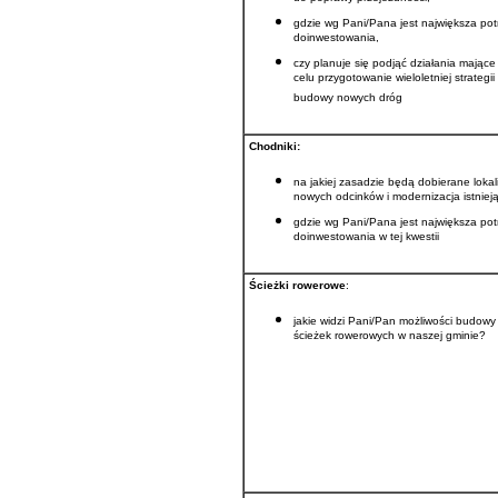
do poprawy przejezdności,
gdzie wg Pani/Pana jest największa po
doinwestowania,
czy planuje się podjąć działania mające
celu przygotowanie wieloletniej strategii
budowy nowych dróg
Chodniki:
na jakiej zasadzie będą dobierane lokal
nowych odcinków i modernizacja istniej
gdzie wg Pani/Pana jest największa po
doinwestowania w tej kwestii
Ścieżki rowerowe
:
jakie widzi Pani/Pan możliwości budowy
ścieżek rowerowych w naszej gminie?