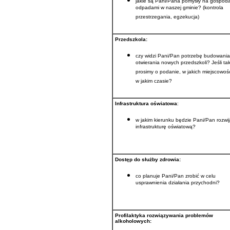
jakie są Pani/Pana pomysły na gospod
odpadami w naszej gminie? (kontrola
przestrzegania, egzekucja)
Przedszkola:
czy widzi Pani/Pan potrzebę budowania
otwierania nowych przedszkoli? Jeśli ta
prosimy o podanie, w jakich miejscowośc
w jakim czasie?
Infrastruktura oświatowa
:
w jakim kierunku będzie Pani/Pan rozwi
infrastrukturę oświatową?
Dostęp do służby zdrowia:
co planuje Pani/Pan zrobić w celu
usprawnienia działania przychodni?
Profilaktyka rozwiązywania problemów
alkoholowych: