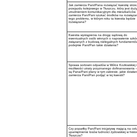
Jak zamierza Pani/Pana rozwiązać kwestię strz
przejazdu kolejowego w Tłuszczu, który jest duż
utrudnieniem komunikacyjnym dla mieszkańców.
zamierza Pan/Pani szukać środków na rozwiąza
tego problemu, w którym roku ta kwestia będzie
rozwiązana?
Kwestia wystąpienia na drogę sądową do
ewentualnych osób winnych o naprawienie szkó
związanych z budową nielegalnych fundamentó
podejmie Pani/Pan takie działania?
Sprawa sortowni odpadów w Wólce Kozłowskiej i
możliwości utraty przyznanego dofinansowania –
są Pana/Pani plany w tym zakresie, jakie działan
zamierza Pani/Pan podjąć w tej kwestii?
Czy poparłby Pan/Pani inicjatywę mającą na cel
upamiętnienie losów ludności żydowskiej w histor
Tłuszcza?