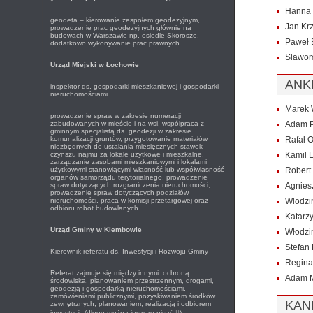
Hanna 
geodeta – kierowanie zespołem geodezyjnym,
Jan Krz
prowadzenie prac geodezyjnych głównie na
budowach w Warszawie np. osiedle Skorosze,
Paweł 
dodatkowo wykonywanie prac prawnych
Sławom
Urząd Miejski w Łochowie
ANK
inspektor ds. gospodarki mieszkaniowej i gospodarki
nieruchomościami
Marek 
prowadzenie spraw w zakresie numeracji
zabudowanych w mieście i na wsi, współpraca z
Adam P
gminnym specjalistą ds. geodezji w zakresie
komunalizacji gruntów, przygotowanie materiałów
Rafał O
niezbędnych do ustalania miesięcznych stawek
czynszu najmu za lokale użytkowe i mieszkalne,
Kamil 
zarządzanie zasobami mieszkaniowymi i lokalami
użytkowymi stanowiącymi własność lub współwłasność
Robert 
organów samorządu terytorialnego, prowadzenie
spraw dotyczących rozgraniczenia nieruchomości,
Agnies
prowadzenie spraw dotyczących podziałów
nieruchomości, praca w komisji przetargowej oraz
Włodzi
odbioru robót budowlanych
Katarz
Urząd Gminy w Klembowie
Włodzi
Stefan 
Kierownik referatu ds. Inwestycji i Rozwoju Gminy
Regina
Referat zajmuje się między innymi: ochroną
Adam 
środowiska, planowaniem przestrzennym, drogami,
geodezją i gospodarką nieruchomościami,
zamówieniami publicznymi, pozyskiwaniem środków
KAN
zewnętrznych, planowaniem, realizacją i odbiorem
inwestycji. (długo można jeszcze pisać

)