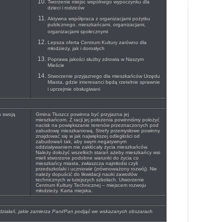
Tworzenie miejsc wspólnego wypoczynku dla
dzieci i rodziców
Aktywna współpraca z organizacjami pożytku
publicznego, mieszkańcami, organizacjami,
organizacjami społecznymi
Lepsza oferta Centrum Kultury zarówno dla
młodzieży, jak i dorosłych
Poprawa jakości służby zdrowia w Naszym
Mieście
Stworzenie przyjaznego dla mieszkańców Urzędu
Miasta, gdzie interesanci będą rzetelnie sprawnie
i uprzejmie obsługiwani
h swoją
Gmina Tłuszcz powinna być przyjazna jej
mieszkańcom. Z racji jej położenia powinniśmy położyć
nacisk na powiększanie terenów przeznaczonych pod
zabudowę mieszkaniową. Strefy przemysłowe powinny
znajdować się w jak największej odległości od
zabudowań tak, aby swym negatywnym
oddziaływaniem nie zakłócały życia mieszkańców.
Należy dołożyć wszelkich starań ażeby mieszkańcy wsi
mieli stworzone podobne warunki do życia co
mieszkańcy miasta, zwłaszcza najmłodsi czyli
przedszkolaki i uczniowie (zrównoważony rozwój). Nie
należy dopuścić do likwidacji nauki zawodów
technicznych w tutejszych szkołach. Utworzenie
Centrum Kultury Technicznej – miejscem rozwoju
młodzieży. Karta miejska.
, działań, jakie zamierza Pani/Pan podjąć we wskazanych obszarach