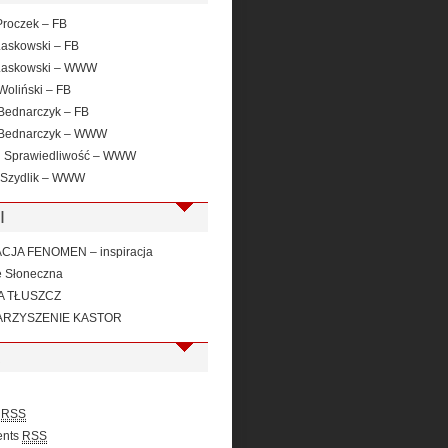
roczek – FB
Laskowski – FB
Laskowski – WWW
Woliński – FB
Bednarczyk – FB
 Bednarczyk – WWW
i Sprawiedliwość – WWW
 Szydlik – WWW
I
JA FENOMEN – inspiracja
e Słoneczna
A TŁUSZCZ
RZYSZENIE KASTOR
s
RSS
nts
RSS