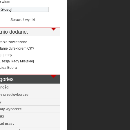
e wiem
Sprawdź wyniki
tnio dodane:
arze zawieszone
stanie dyrektorem CK?
ąd prasy
 sesja Rady Miejskiej
Liga Bobra
gories
lności
ty przedwyborcze
y
iały wyborcze
iki
ląd prasy