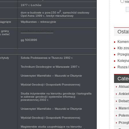
ni
1977 r. Łochów
2
dom w budowie o pow.150 m
, samochód osobowy
Opel Astra 1999 r., kredyt mieszkaniowy
siągnięte
Wędkarstwo – rekreacyjnie
Osta
a gminy
pawelbednarczyk@op.pl
y zadać
gg 5003896
Koment
Kto zo
Przegl
/tytuły
Szkoła Podstawowa w Tłuszczu 1992 r.
Kolejna
Technikum Geodezyjne w Warszawie 1997 r.
Rusza 
Uniwersytet Warmińsko – Mazurski w Olsztynie
Cate
Wydział Geodezji i Gospodarki Przestrzennej
Aktua
Studia inżynierskie na kierunku geodezja i kartografia
Ankie
w zakresie geodezji i systemów informacji
przestrzennej 2002 r.
Debat
Mater
Uniwersytet Warmińsko – Mazurski w Olsztynie
Polem
Wydział Geodezji i Gospodarki Przestrzennej
Przeg
Magisterskie studia uzupełniające na kierunku