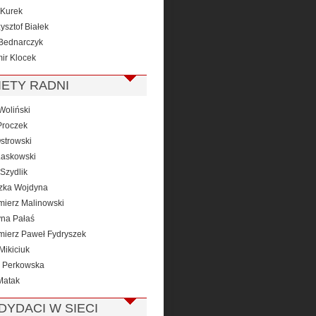
Kurek
ysztof Białek
Bednarczyk
ir Klocek
IETY RADNI
Woliński
roczek
strowski
Laskowski
Szydlik
zka Wojdyna
mierz Malinowski
yna Pałaś
mierz Paweł Fydryszek
Mikiciuk
 Perkowska
Matak
DYDACI W SIECI