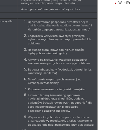
WordPr
zasięgiem szerokopasmowego Internetu.
słowo „porażka” oraz „nie można” są mi obce.
orczy dla
Uporządkowanie gospodarki przestrzennej w
gminie (zaktualizowanie studium uwarunkowań i
kierunków zagospodarowania przestrzennego)
Legalizacja wszystkich inwestycji gminnych
wybudowanych bez wymaganych pozwoleń lub
odbiorów
Regulacja stanu prawnego nieruchomości
będących we władaniu gminy
Aktywne pozyskiwanie wszelkich dostępnych
środków zewnętrznych na inwestycje publiczne
Budowa infrastruktury (wodociągi, odwodnienia,
kanalizacja sanitarna)
Dokończenie rozpoczętych inwestycji np.
Gimnazjum w Jasienicy
Poprawa warunków na targowisku miejskim
Troska o lepszą komunikację (poprawa
nawierzchni dróg oraz chodników, budowa
parkingów, ścieżek rowerowych, udogodnień dla
osób niepełnosprawnych tj. podjazdy,
bezpieczne zjazdy z chodników
Wsparcie młodych rodziców poprzez tworzenie
oraz rozbudowę przedszkoli, a także utworzenie
żłobka lub oddziału żłobkowego przy przedszkolu