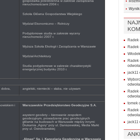
Rozmo
gospodarka przestrzenna w zakresie zarządzania
nieruchomościami 2004 r.
Wynik
Szkoła Główna Gospodarstwa Wiejskiego
NAJ
Wydział Ekonomiczno – Rolniczy
KOM
Podyplomowe studia w zakresie wyceny
nieruchomości 2007 r.
Radek
Wyższa Szkoła Ekologii i Zarządzania w Warszawie
Radek
Włode
Wydział Architektury
Radek
odwoła
Studia podyplomowe w zakresie charakterystyki
energetycznej budynku 2010 r.
jack11
Wybor
odwoła
, dobra,
angielski, niemiecki – słaba, nie używam
Radek
odwoła
tomek
owiskiem i
Warszawskie Przedsiębiorstwo Geodezyjne S.A.
Radek
odwoła
asystent geodety – kierowanie zespołem
geodezyjnym, prowadzenie prac geodezyjnych
jack11
głównie na budowach w Warszawie między innymi:
Drukarnia „Agory” przy ul. Daniszewskiej, Media Markt
przy ul. Ostrobramskiej
ANK
„
Almap” Sp. j. Kancelaria Geodezyjna w Warszawie