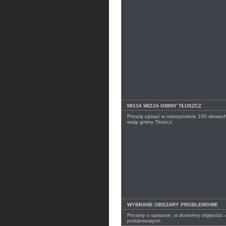
MOJA WIZJA GMINY TŁUSZCZ
Proszę opisać w maksymalnie 100 słowac
wizję gminy Tłuszcz
WYBRANE OBSZARY PROBLEMOWE
Prosimy o opisanie, w dowolnej objętości
problemowych.