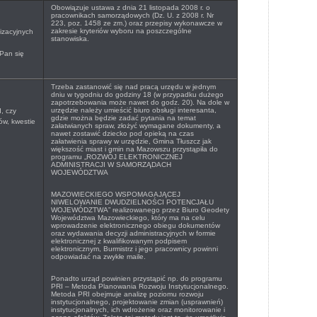
Obowiązuje ustawa z dnia 21 listopada 2008 r. o
pracownikach samorządowych (Dz. U. z 2008 r. Nr
223, poz. 1458 ze zm.) oraz przepisy wykonawcze w
zakresie kryteriów wyboru na poszczególne
izacyjnych
stanowiska.
Pan się
Trzeba zastanowić się nad pracą urzędu w jednym
dniu w tygodniu do godziny 18 (w przypadku dużego
zapotrzebowania może nawet do godz. 20). Na dole w
urzędzie należy umieścić biuro obsługi interesanta,
, czy
gdzie można będzie zadać pytania na temat
ów, kwestie
załatwianych spraw, złożyć wymagane dokumenty, a
nawet zostawić dziecko pod opieką na czas
załatwienia sprawy w urzędzie, Gmina Tłuszcz jak
większość miast i gmin na Mazowszu przystąpiła do
programu „
ROZWÓJ ELEKTRONICZNEJ
ADMINISTRACJI W SAMORZĄDACH
WOJEWÓDZTWA
MAZOWIECKIEGO WSPOMAGAJĄCEJ
NIWELOWANIE DWUDZIELNOŚCI POTENCJAŁU
WOJEWÓDZTWA” realizowanego przez Biuro Geodety
Województwa Mazowieckiego, który ma na celu
wprowadzenie elektronicznego obiegu dokumentów
oraz wydawania decyzji administracyjnych w formie
elektronicznej z kwalifikowanym podpisem
elektronicznym, Burmistrz i jego pracownicy powinni
odpowiadać na zwykłe maile.
Ponadto urząd powinien przystąpić np. do programu
PRI – Metoda Planowania Rozwoju Instytucjonalnego.
Metoda PRI obejmuje analizę poziomu rozwoju
instytucjonalnego, projektowanie zmian (usprawnień)
instytucjonalnych, ich wdrożenie oraz monitorowanie i