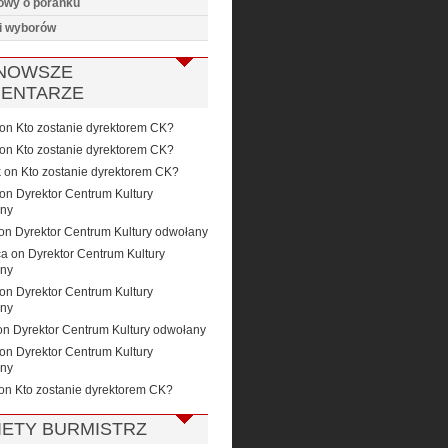
wy o poranku
i wyborów
NOWSZE
ENTARZE
on
Kto zostanie dyrektorem CK?
on
Kto zostanie dyrektorem CK?
k
on
Kto zostanie dyrektorem CK?
on
Dyrektor Centrum Kultury
ny
on
Dyrektor Centrum Kultury odwołany
ca
on
Dyrektor Centrum Kultury
ny
on
Dyrektor Centrum Kultury
ny
on
Dyrektor Centrum Kultury odwołany
on
Dyrektor Centrum Kultury
ny
on
Kto zostanie dyrektorem CK?
IETY BURMISTRZ