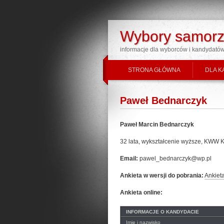
Wybory samorz
informacje dla wyborców i kandydató
STRONA GŁÓWNA
DLA K
Paweł Bednarczyk
Paweł Marcin Bednarczyk
32 lata, wykształcenie wyższe,
Email:
pawel_bednarczyk@wp.pl
Ankieta w wersji do pobrania:
Ankiet
Ankieta online:
INFORMACJE O KANDYDACIE
Imię i nazwisko