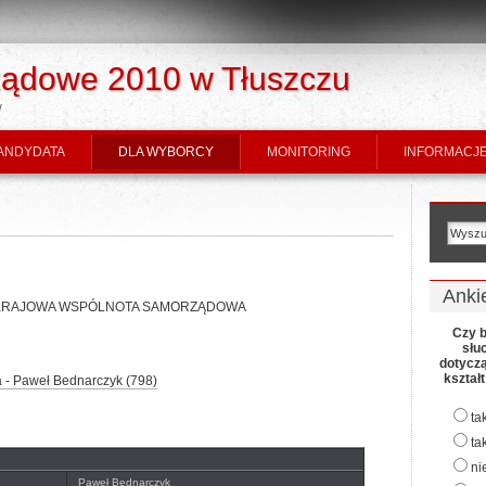
ądowe 2010 w Tłuszczu
w
ANDYDATA
DLA WYBORCY
MONITORING
INFORMACJE
Anki
 KWW KRAJOWA WSPÓLNOTA SAMORZĄDOWA
Czy b
słu
dotycz
kształ
a - Paweł Bednarczyk (798)
ta
ta
ni
Paweł Bednarczyk