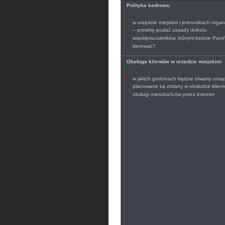
Polityka kadrowa:
w urzędzie miejskim i jednostkach organ
– prosimy podać zasady doboru
współpracowników, którymi będzie Pani/
kierować?
Obsługa klientów w urzędzie miejskim:
w jakich godzinach będzie otwarty urząd
planowane są zmiany w obsłudze klient
obsługi mieszkańców przez internet