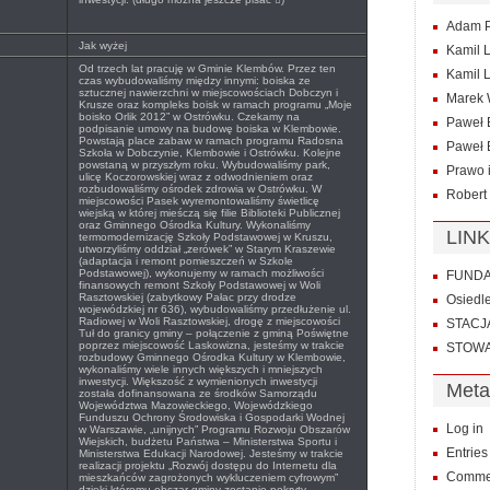
Adam P
Jak wyżej
Kamil 
Od trzech lat pracuję w Gminie Klembów. Przez ten
Kamil 
czas wybudowaliśmy między innymi: boiska ze
sztucznej nawierzchni w miejscowościach Dobczyn i
Marek 
Krusze oraz kompleks boisk w ramach programu „Moje
boisko Orlik 2012” w Ostrówku. Czekamy na
Paweł 
podpisanie umowy na budowę boiska w Klembowie.
Powstają place zabaw w ramach programu Radosna
Paweł
Szkoła w Dobczynie, Klembowie i Ostrówku. Kolejne
powstaną w przyszłym roku. Wybudowaliśmy park,
Prawo 
ulicę Koczorowskiej wraz z odwodnieniem oraz
rozbudowaliśmy ośrodek zdrowia w Ostrówku. W
Robert
miejscowości Pasek wyremontowaliśmy świetlicę
wiejską w której mieśczą się filie Biblioteki Publicznej
oraz Gminnego Ośrodka Kultury. Wykonaliśmy
LINK
termomodernizację Szkoły Podstawowej w Kruszu,
utworzyliśmy oddział „zerówek” w Starym Kraszewie
(adaptacja i remont pomieszczeń w Szkole
Podstawowej), wykonujemy w ramach możliwości
FUNDAC
finansowych remont Szkoły Podstawowej w Woli
Rasztowskiej (zabytkowy Pałac przy drodze
Osiedl
wojewódzkiej nr 636), wybudowaliśmy przedłużenie ul.
Radiowej w Woli Rasztowskiej, drogę z miejscowości
STACJ
Tuł do granicy gminy – połączenie z gminą Poświętne
poprzez miejscowość Laskowizna, jesteśmy w trakcie
STOWA
rozbudowy Gminnego Ośrodka Kultury w Klembowie,
wykonaliśmy wiele innych większych i mniejszych
inwestycji. Większość z wymienionych inwestycji
Meta
została dofinansowana ze środków Samorządu
Województwa Mazowieckiego, Wojewódzkiego
Funduszu Ochrony Środowiska i Gospodarki Wodnej
Log in
w Warszawie, „unijnych” Programu Rozwoju Obszarów
Wiejskich, budżetu Państwa – Ministerstwa Sportu i
Entrie
Ministerstwa Edukacji Narodowej. Jesteśmy w trakcie
realizacji projektu „Rozwój dostępu do Internetu dla
Comme
mieszkańców zagrożonych wykluczeniem cyfrowym”
dzięki któremu obszar gminy zostanie pokryty