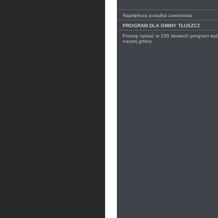
Największa porażka zawodowa
PROGRAM DLA GMINY TŁUSZCZ
Proszę opisać w 100 słowach program wyb
naszej gminy