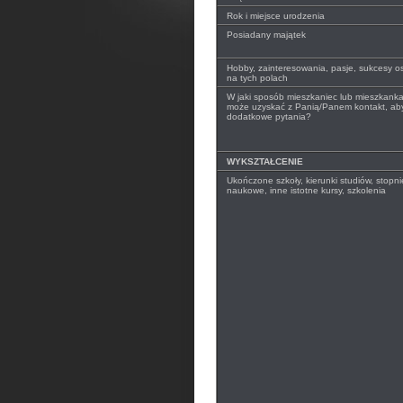
Rok i miejsce urodzenia
Posiadany majątek
Hobby, zainteresowania, pasje, sukcesy o
na tych polach
W jaki sposób mieszkaniec lub mieszkank
może uzyskać z Panią/Panem kontakt, ab
dodatkowe pytania?
WYKSZTAŁCENIE
Ukończone szkoły, kierunki studiów, stopnie
naukowe, inne istotne kursy, szkolenia