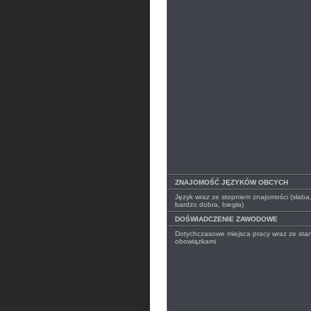
ZNAJOMOŚĆ JĘZYKÓW OBCYCH
Język wraz ze stopniem znajomości (słaba
bardzo dobra, biegła)
DOŚWIADCZENIE ZAWODOWE
Dotychczasowe miejsca pracy wraz ze stan
obowiązkami