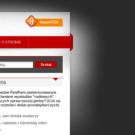
Kanał RSS
 O STRONIE
eta
ędzie Pan/Pani zainteresowany/a
chaniem wywiadów "radiowych"
ących spraw naszej gminy? (Coś na
t rozmów i debat przedwyborczych)
k, sam dźwięk wystarczy
k, najlepiej z transmisją video
e