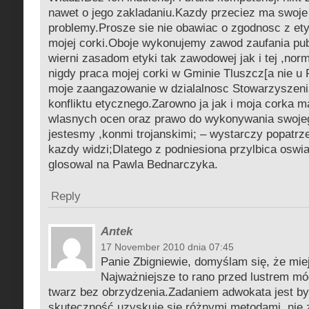
nawet o jego zakladaniu.Kazdy przeciez ma swoje
problemy.Prosze sie nie obawiac o zgodnosc z ety
mojej corki.Oboje wykonujemy zawod zaufania pub
wierni zasadom etyki tak zawodowej jak i tej ,no
nigdy praca mojej corki w Gminie Tluszcz[a nie u 
moje zaangazowanie w dzialalnosc Stowarzyszeni
konfliktu etycznego.Zarowno ja jak i moja corka 
wlasnych ocen oraz prawo do wykonywania swoje
jestesmy ,konmi trojanskimi; – wystarczy popatrze
kazdy widzi;Dlatego z podniesiona przylbica oswi
glosowal na Pawla Bednarczyka.
Reply
Antek
17 November 2010 dnia 07:45
Panie Zbigniewie, domyślam się, że mi
Najważniejsze to rano przed lustrem mó
twarz bez obrzydzenia.Zadaniem adwokata jest b
skuteczność uzyskuje się różnymi metodami, nie