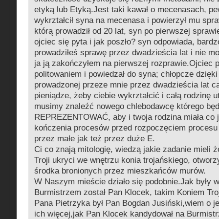
etyką lub Etyką.Jest taki kawał o mecenasach, pe
wykrztałcił syna na mecenasa i powierzył mu spra
którą prowadził od 20 lat, syn po pierwszej sprawi
ojciec się pyta i jak poszło? syn odpowiada, bardz
prowadziłeś sprawę przez dwadzieścia lat i nie mo
ja ją zakończyłem na pierwszej rozprawie.Ojciec 
politowaniem i powiedzał do syna; chłopcze dzięki 
prowadzonej przeze mnie przez dwadzieścia lat ca
pieniądze, żeby ciebie wykrztałcić i całą rodzinę 
musimy znaleźć nowego chlebodawcę którego bę
REPREZENTOWAĆ, aby i twoja rodzina miała co 
kończenia procesów przed rozpoczęciem procesu 
przez małe jak też przez duże E.
Ci co znają mitologię, wiedzą jakie zadanie mieli 
Troji ukryci we wnętrzu konia trojańskiego, otworzy
środka bronionych przez mieszkańców murów.
W Naszym mieście działo się podobnie.Jak były w
Burmistrzem został Pan Klocek, takim Koniem Tro
Pana Pietrzyka był Pan Bogdan Jusiński,wiem o j
ich więcej,jak Pan Klocek kandydował na Burmist