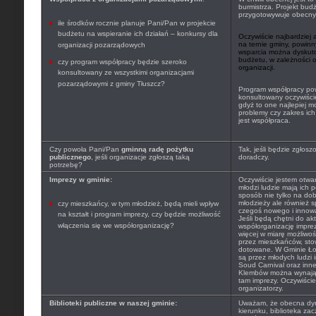
burmistrza. Projekt budż
przygotowywuje obecny 
ile środków rocznie planuje Pani/Pan w projekcie
budżetu na wspieranie ich działań – konkursy dla
Oczywiście najbardziej 
na ternie gminy, powinn
organizacji pozarządowych
wsparcia można dyskut
budżetu, w zależności 
czy program współpracy będzie szeroko
organizacji.
konsultowany ze wszystkimi organizacjami
pozarządowymi z gminy Tłuszcz?
Program współpracy pow
konsultowany oczywiście
gdyż to one najlepiej 
problemy czy zakres ich
jest współpraca.
Czy powoła Pani/Pan
gminną radę pożytku
Tak, jeśli będzie zgłosz
publicznego
, jeśli organizacje zgłoszą taką
doradczy.
potrzebę?
Imprezy w gminie:
Oczywiście jestem otwa
młodzi ludzie mają ich p
sposób nie tylko na d
młodzieży ale również
czy mieszkańcy, w tym młodzież, będą mieli wpływ
czegoś nowego i innow
na kształt i program imprezy, czy będzie możliwość
Jeśli będą chętni do ak
włączenia się we współorganizację?
współorganizację impre
więcej w miarę możliwo
przez mieszkańców, sto
dotowane. W Gminie Ło
są przez młodych ludz
Soud Carnival oraz inn
Klembów można wynająć
tam imprezy. Oczywiści
organizatorzy.
Biblioteki publiczne w naszej gminie:
Uważam, że obecna dyre
kierunku, biblioteka zac