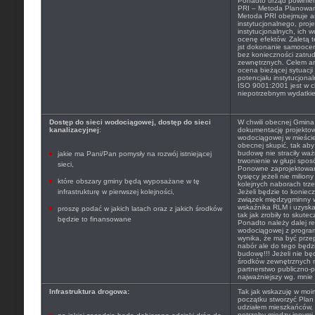
Ponadto urząd powinien
PRI – Metoda Planowan
Metoda PRI obejmuje a
instytucjonalnego, proj
instytucjonalnych, ich 
ocenę efektów. Zaletą te
jst dokonanie samoocen
bez konieczności zatru
zewnętrznych. Celem ana
ocena bieżącej sytuacji 
potencjału instytucjona
ISO 9001:2001 jest w ch
niepotrzebnym wydatki
Dostęp do sieci wodociągowej, dostęp do sieci
W chwili obecnej Gmina
kanalizacyjnej
:
dokumentację projekto
wodociągowej w mieście T
obecnej skupić, tak ab
budowę nie straciły wa
jakie ma Pani/Pan pomysły na rozwój istniejącej
trwonienie w głupi spos
sieci,
Ponowne zaprojektowanie
tysięcy jeżeli nie milio
które obszary gminy będą wyposażane w tę
kolejnych naborach trze
infrastrukturę w pierwszej kolejności,
Jeżeli będzie to koniec
związek międzygminny 
wskaźnika RLM i uzysk
proszę podać w jakich latach oraz z jakich środków
tak jak zrobiły to skute
będzie to finansowane
Ponadto należy dalej r
wodociągowej z progra
wynika, że ma być prze
nabór ale do tego będ
budowę!!! Jeżeli nie bę
środków zewnętrznych n
partnerstwo publiczno-p
najważniejszy wg. mnie 
Infrastruktura drogowa:
Tak jak wskazuję w moi
początku stworzyć Plan
udziałem mieszkańców, 
potrzeby między innymi 