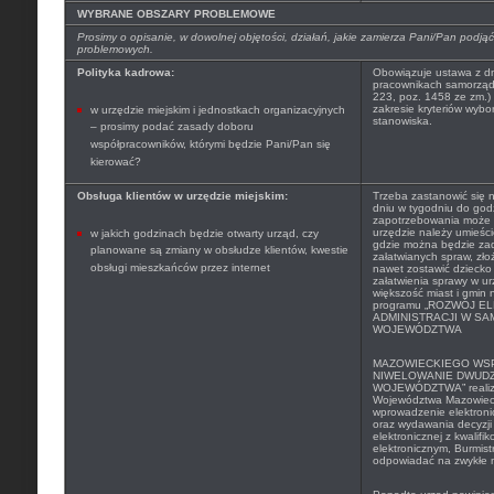
WYBRANE OBSZARY PROBLEMOWE
Prosimy o opisanie, w dowolnej objętości, działań, jakie zamierza Pani/Pan pod
problemowych.
Polityka kadrowa:
Obowiązuje ustawa z dni
pracownikach samorządo
223, poz. 1458 ze zm.)
zakresie kryteriów wyb
w urzędzie miejskim i jednostkach organizacyjnych
stanowiska.
– prosimy podać zasady doboru
współpracowników, którymi będzie Pani/Pan się
kierować?
Obsługa klientów w urzędzie miejskim:
Trzeba zastanowić się 
dniu w tygodniu do god
zapotrzebowania może 
urzędzie należy umieścić
w jakich godzinach będzie otwarty urząd, czy
gdzie można będzie zad
planowane są zmiany w obsłudze klientów, kwestie
załatwianych spraw, zł
obsługi mieszkańców przez internet
nawet zostawić dziecko
załatwienia sprawy w ur
większość miast i gmin
programu „
ROZWÓJ EL
ADMINISTRACJI W S
WOJEWÓDZTWA
MAZOWIECKIEGO WS
NIWELOWANIE DWUDZ
WOJEWÓDZTWA” realizo
Województwa Mazowieck
wprowadzenie elektron
oraz wydawania decyzji 
elektronicznej z kwalif
elektronicznym, Burmist
odpowiadać na zwykłe m