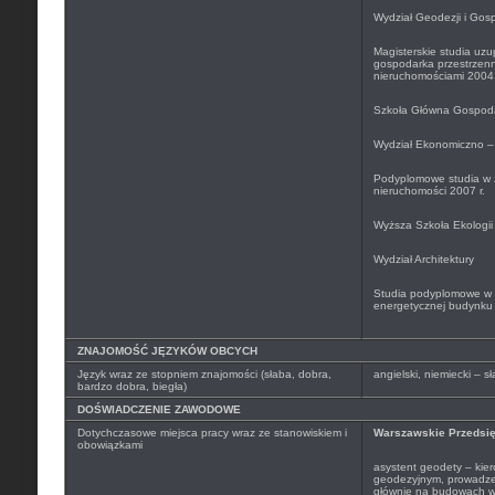
Wydział Geodezji i Gosp
Magisterskie studia uzu
gospodarka przestrzenn
nieruchomościami 2004 
Szkoła Główna Gospoda
Wydział Ekonomiczno – 
Podyplomowe studia w 
nieruchomości 2007 r.
Wyższa Szkoła Ekologii
Wydział Architektury
Studia podyplomowe w z
energetycznej budynku 
ZNAJOMOŚĆ JĘZYKÓW OBCYCH
Język wraz ze stopniem znajomości (słaba, dobra,
angielski, niemiecki – 
bardzo dobra, biegła)
DOŚWIADCZENIE ZAWODOWE
Dotychczasowe miejsca pracy wraz ze stanowiskiem i
Warszawskie Przedsię
obowiązkami
asystent geodety – kie
geodezyjnym, prowadze
głównie na budowach w