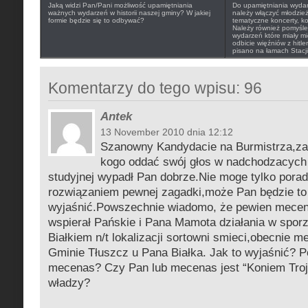
Jaką widzi Pan/Pani możliwość upamiętniania
Do upamiętniania wydarz
ważnych wydarzeń w historii naszej gminy? W jakiej
należy włączyć młodzie
formie będzie się to odbywać?
tematyczne koncerty, ko
Należy również pomyśleć 
wydarzeń które miały mi
odbicie więźniów z hitl
pisano na łamach Stacji
Komentarzy do tego wpisu: 96
Antek
13 November 2010 dnia 12:12
Szanowny Kandydacie na Burmistrza,za
kogo oddać swój głos w nadchodzacych
studyjnej wypadł Pan dobrze.Nie moge tylko porad
rozwiązaniem pewnej zagadki,może Pan będzie to
wyjaśnić.Powszechnie wiadomo, że pewien mecen
wspierał Pańskie i Pana Mamota działania w spor
Białkiem n/t lokalizacji sortowni smieci,obecnie 
Gminie Tłuszcz u Pana Białka. Jak to wyjaśnić? Po
mecenas? Czy Pan lub mecenas jest “Koniem Troj
władzy?