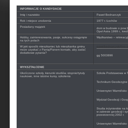
INFORMACJE O KANDYDACIE
Imię i nazwisko
Paweł Bednarczyk
Rok i miejsce urodzenia
1977 r. Łochów
Posiadany majątek
dom w budowie o pow.
Opel Astra 1999 r., kre
Hobby, zainteresowania, pasje, sukcesy osiągnięte
Wędkarstwo – rekreacyj
na tych polach
W jaki sposób mieszkaniec lub mieszkanka gminy
pawelbednarczyk@op.p
może uzyskać z Panią/Panem kontakt, aby zadać
dodatkowe pytania?
gg 5003896
WYKSZTAŁCENIE
Ukończone szkoły, kierunki studiów, stopnie/tytuły
Szkoła Podstawowa w T
naukowe, inne istotne kursy, szkolenia
Technikum Geodezyjne 
Uniwersytet Warmińsko 
Wydział Geodezji i Gosp
Studia inżynierskie na k
w zakresie geodezji i s
przestrzennej 2002 r.
Uniwersytet Warmińsko 