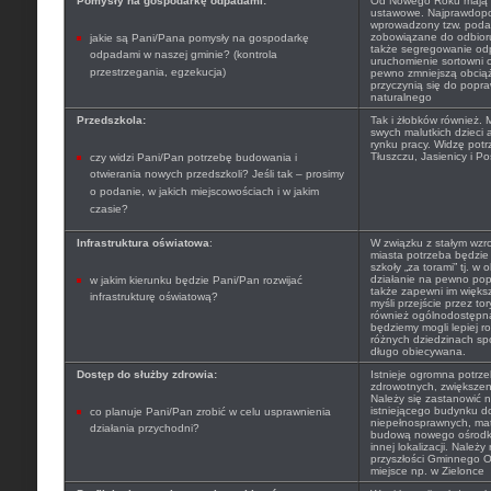
Pomysły na gospodarkę odpadami:
Od Nowego Roku mają 
ustawowe. Najprawdopo
wprowadzony tzw. poda
zobowiązane do odbior
jakie są Pani/Pana pomysły na gospodarkę
także segregowanie odp
odpadami w naszej gminie? (kontrola
uruchomienie sortowni 
przestrzegania, egzekucja)
pewno zmniejszą obcią
przyczynią się do popra
naturalnego
Przedszkola:
Tak i żłobków również. 
swych malutkich dzieci 
rynku pracy. Widzę pot
Tłuszczu, Jasienicy i Po
czy widzi Pani/Pan potrzebę budowania i
otwierania nowych przedszkoli? Jeśli tak – prosimy
o podanie, w jakich miejscowościach i w jakim
czasie?
Infrastruktura oświatowa
:
W związku z stałym wzr
miasta potrzeba będzie
szkoły „za torami” tj. w 
działanie na pewno popr
w jakim kierunku będzie Pani/Pan rozwijać
także zapewni im więk
infrastrukturę oświatową?
myśli przejście przez to
również ogólnodostępna
będziemy mogli lepiej r
różnych dziedzinach spor
długo obiecywana.
Dostęp do służby zdrowia:
Istnieje ogromna potrze
zdrowotnych, zwiększenie
Należy się zastanowić 
istniejącego budynku d
co planuje Pani/Pan zrobić w celu usprawnienia
niepełnosprawnych, mat
działania przychodni?
budową nowego ośrodka
innej lokalizacji. Należ
przyszłości Gminnego O
miejsce np. w Zielonce