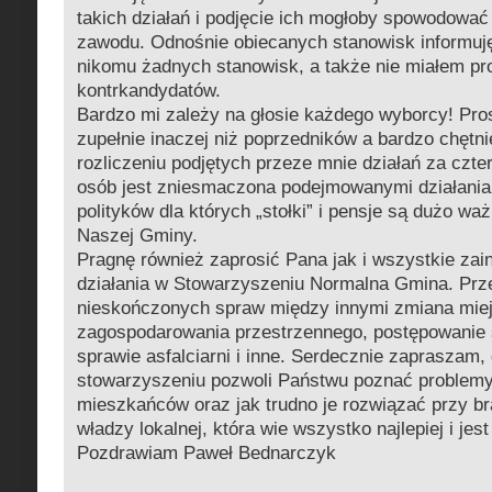
takich działań i podjęcie ich mogłoby spowodować
zawodu. Odnośnie obiecanych stanowisk informuję
nikomu żadnych stanowisk, a także nie miałem pr
kontrkandydatów.
Bardzo mi zależy na głosie każdego wyborcy! Pro
zupełnie inaczej niż poprzedników a bardzo chętn
rozliczeniu podjętych przeze mnie działań za czter
osób jest zniesmaczona podejmowanymi działania
polityków dla których „stołki” i pensje są dużo wa
Naszej Gminy.
Pragnę również zaprosić Pana jak i wszystkie za
działania w Stowarzyszeniu Normalna Gmina. Prz
nieskończonych spraw między innymi zmiana mie
zagospodarowania przestrzennego, postępowanie
sprawie asfalciarni i inne. Serdecznie zapraszam, 
stowarzyszeniu pozwoli Państwu poznać problem
mieszkańców oraz jak trudno je rozwiązać przy b
władzy lokalnej, która wie wszystko najlepiej i jes
Pozdrawiam Paweł Bednarczyk