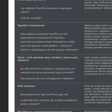
szkoła, który dofinanso
Pozostałe lokalizacje 
poszczególnych miejscow
czy zamierza Pani/Pan budować nowe place
zabaw?
Jeśli tak, to gdzie?
Ogródek Jordanowski
:
Należy podjąć kroki w ce
Wybudowanie placu zaba
bezpieczną. Ogródek z 
bezpieczny a także prz
jakie działania podejmie Pani/Pan w celu
którym chętnie spędza s
poprawienia funkcjonalności Ogródka i
rewitalizacja i projekt
zapewnienia bezpiecznego korzystania z niego
którego tworzeniu będą 
mieszkańcy. Niezbędny
obecnym grupom użytkowników – rodzicom z
bezpieczeństwa może ok
dziećmi i spotykającym się tam grupom młodzieży?
Sport – sale sportowe przy szkołach, boiska przy
Sale, boiska powinny b
szkołach
:
chętnym poza godzinam
udostępniane odpłatnie 
elektrycznej, sprzątani
Ponadto zorganizowane 
jak widzi Pani/Pan możliwość udostępnienia ich
zawodnicze (formy zor
mieszkańcom poza godzinami pracy jednostki?
otrzymywać na ten cel w
Czy powinny być one udostępniane odpłatnie?
Klub sportowy
:
Klub sportowy ma wiele 
gminy, rozwój fizyczny m
nożna, ma integrować 
być dotowane, wspieran
jaka powinna być wg Pani/Pana jego rola
gmin, gdzie funkcjonuje
wszystkie są wspierane
w jakim kierunku powinna się rozwijać współpraca
poziomach sportowych.
gminy z klubem?
Współpraca z organizacjami pozarządowymi
:
W chwili obecnej jest t