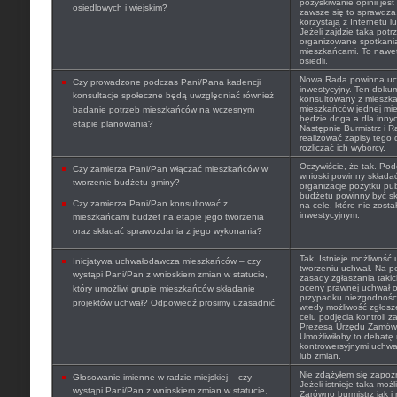
pozyskiwanie opinii jest
osiedlowych i wiejskim?
zawsze się to sprawdza
korzystają z Internetu l
Jeżeli zajdzie taka pot
organizowane spotkania
mieszkańcami. To nawet 
osiedli.
Nowa Rada powinna uchw
Czy prowadzone podczas Pani/Pana kadencji
inwestycyjny. Ten doku
konsultacje społeczne będą uwzględniać również
konsultowany z mieszk
mieszkańców jednej mie
badanie potrzeb mieszkańców na wczesnym
będzie doga a dla innyc
etapie planowania?
Następnie Burmistrz i 
realizować zapisy tego
rozliczać ich wyborcy.
Oczywiście, że tak. Po
Czy zamierza Pani/Pan włączać mieszkańców w
wnioski powinny składać
tworzenie budżetu gminy?
organizacje pożytku pu
budżetu powinny być s
Czy zamierza Pani/Pan konsultować z
na cele, które nie zosta
inwestycyjnym.
mieszkańcami budżet na etapie jego tworzenia
oraz składać sprawozdania z jego wykonania?
Tak. Istnieje możliwość
Inicjatywa uchwałodawcza mieszkańców – czy
tworzeniu uchwał. Na p
wystąpi Pani/Pan z wnioskiem zmian w statucie,
zasady zgłaszania taki
oceny prawnej uchwał o
który umożliwi grupie mieszkańców składanie
przypadku niezgodności
projektów uchwał? Odpowiedź prosimy uzasadnić.
wtedy możliwość zgłosz
celu podjęcia kontroli 
Prezesa Urzędu Zamówie
Umożliwiłoby to debatę 
kontrowersyjnymi uchwał
lub zmian.
Nie zdążyłem się zapozn
Głosowanie imienne w radzie miejskiej – czy
Jeżeli istnieje taka moż
wystąpi Pani/Pan z wnioskiem zmian w statucie,
Zarówno burmistrz jak i