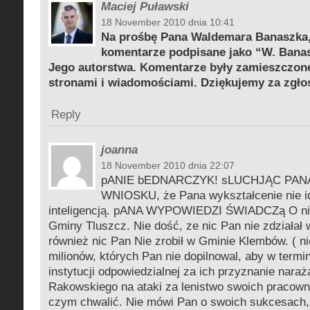
Maciej Puławski
18 November 2010 dnia 10:41
Na prośbę Pana Waldemara Banaszka
komentarze podpisane jako “W. Banasz
Jego autorstwa. Komentarze były zamieszczon
stronami i wiadomościami. Dziękujemy za zgło
Reply
joanna
18 November 2010 dnia 22:07
pANIE bEDNARCZYK! sLUCHJĄC PA
WNIOSKU, że Pana wykształcenie nie i
inteligencją. pANA WYPOWIEDZI ŚWIADCZą O nik
Gminy Tluszcz. Nie dość, ze nic Pan nie zdziałał
również nic Pan Nie zrobił w Gminie Klembów. ( ni
milionów, których Pan nie dopilnowal, aby w termi
instytucji odpowiedzialnej za ich przyznanie nara
Rakowskiego na ataki za lenistwo swoich pracown
czym chwalić. Nie mówi Pan o swoich sukcesach, 