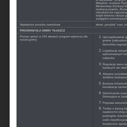
Wiejskich, budżetu Pańs
Ministerstwa Edukacji N
realizacji projektu „Roz
mieszkańców zagrożony
dzięki któremu obszar g
zasięgiem szerokopasm
Największa porażka zawodowa
słowo „porażka” oraz „n
PROGRAM DLA GMINY TŁUSZCZ
Proszę opisać w 100 słowach program wyborczy dla
Uporządkowanie go
naszej gminy
gminie (zaktualiz
kierunków zagosp
Legalizacja wszyst
wybudowanych be
odbiorów
Regulacja stanu p
będących we wład
Aktywne pozyskiwa
środków zewnętrzn
Budowa infrastrukt
kanalizacja sanitar
Dokończenie rozpo
Gimnazjum w Jasie
Poprawa warunków 
Troska o lepszą k
nawierzchni dróg 
parkingów, ścieże
osób niepełnospra
bezpieczne zjazdy