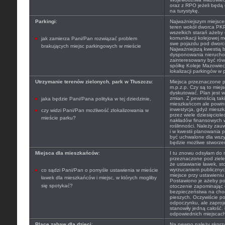
oraz z RPO jeżeli będą
na turystykę.
Parkingi
:
Najważniejszym miejsce
teren wokół dworca PKP
wszelkich starań ażeby 
komunikacji kolejowej m
jak zamierza Pani/Pan rozwiązać problem
swe pojazdu pod dwor
brakujących miejsc parkingowych w mieście
Najważniejszą kwestią 
dysponowania nierucho
zainteresowany być rów
spółkę Koleje Mazowieck
lokalizacji parkingów w
Utrzymanie terenów zielonych
,
park w Tłuszczu
:
Miejsca przeznaczone p
m.p.z.p. Czy są to mie
dyskutować. Plan jest 
zmian. Z pewnością taki
jaka będzie Pani/Pana polityka w tej dziedzinie,
mieszkańcom ale powin
inwestycja, gdyż mieszk
czy widzi Pani/Pan możliwość zlokalizowania w
przez wiele dziesięciol
mieście parku?
nakładów finansowych w
roślinności. Należy zau
i w kwestii planowania 
być uchwalone dla wszy
będzie możliwe stworzen
Miejsca dla mieszkańców
:
I tu znowu odsyłam do m
przeznaczone pod ziele
że ustawianie ławek, sto
wyrzucaniem publicznych
co sądzi Pani/Pan o pomyśle ustawienia w mieście
miejsce przy ustawieniu
ławek dla mieszkańców i miejsc, w których mogliby
Postawiono je ażeby po
się spotykać?
otoczenie zapominając
bezpieczeństwa na chod
pieszych. Oczywiście po
odpoczynku, ale zaproj
stanowiły jedną całość.
odpowiednich miejscach 
Place zabaw dla dzieci
:
Na pewno należy skorz