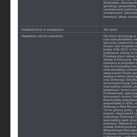
środowiska, planowanie
geodezją i gospodarką 
zamówieniami publiczn
zewnętrznych, planowani
inwestycji. (długo możn
Doświadczenie w zarządzaniu
Jak wyżej
Największy sukces zawodowy
Od trzech lat pracuję w
czas wybudowaliśmy mię
sztucznej nawierzchni 
Krusze oraz kompleks b
boisko Orlik 2012” w O
podpisanie umowy na b
Powstają place zabaw
Szkoła w Dobczynie, Kl
powstaną w przyszłym r
ulicę Koczorowskiej wr
rozbudowaliśmy ośrode
miejscowości Pasek wyr
wiejską w której mieśczą 
oraz Gminnego Ośrodka
termomodernizację Szk
utworzyliśmy oddział „z
(adaptacja i remont po
Podstawowej), wykonuj
finansowych remont Sz
Rasztowskiej (zabytkow
wojewódzkiej nr 636), w
Radiowej w Woli Rasztow
Tuł do granicy gminy –
poprzez miejscowość La
rozbudowy Gminnego Oś
wykonaliśmy wiele innyc
inwestycji. Większość z
została dofinansowana
Województwa Mazowiec
Funduszu Ochrony Środ
w Warszawie, „unijnyc