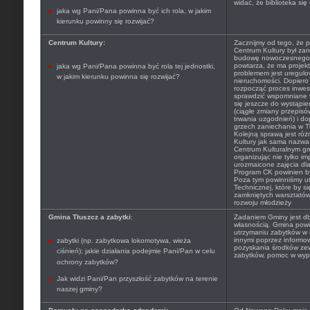
widać, że biblioteka się
jaka wg Pani/Pana powinna być ich rola, w jakim
kierunku powinny się rozwijać?
Centrum Kultury:
Zacznijmy od tego, że p
Centrum Kultury był za
budowę nowoczesnego C
powtarza, że ma projek
jaka wg Pani/Pana powinna być rola tej jednostki,
problemem jest uregulo
w jakim kierunku powinna się rozwijać?
nieruchomości. Dopier
rozpocząć proces inwes
sprawdzić wspomniane w
się jeszcze do wystąpi
(ciągłe zmiany przepisó
trwania uzgodnień) i do
grzech zaniechania w Tł
Kolejną sprawą jest róż
Kultury jak sama nazwa
Centrum Kulturalnym gm
organizując nie tylko im
urozmaicone zajęcia dla 
Program CK powinien być
Poza tym powinniśmy ut
Technicznej, które by si
zamkniętych warsztatów
rozwoju młodzieży
Gmina Tłuszcz a zabytki
:
Zadaniem Gminy jest db
własnością. Gmina powin
utrzymaniu zabytków w 
innymi poprzez informo
zabytki (np. zabytkowa lokomotywa, wieża
pozyskania środków ze
ciśnień); jakie działania podejmie Pani/Pan w celu
zabytków, pomoc w wype
ochrony zabytków?
Jak widzi Pani/Pan przyszłość zabytków na terenie
naszej gminy?