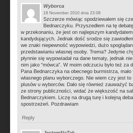
Wyborca
18 November 2010 dnia 23:08
Szczerze mówiąc spodziewałem się cze
Bednarczyku. Przyszedłem na tę debatę
w przekonaniu, że jest on najlepszym kandydate
kandydujących. Jednak dość srodze się zawiodłem
we znaki niepewność wypowiedzi, dużo spoglądani
przedstawianiu własnej osoby. Trema? Jedynie c
płynnie się wypowiadał na dane tematy, jednak ni
nim jako “mówca”. W moim odczuciu było też za d
Pana Bednarczyka na obecnego burmistrza, mało
własnego planu wyborczego. Nie wiem czy jest to 
plusów u wyborców. Dało się również zauważyć b
ze strony publiczności, widać że większość na sal
Bednarczykiem. Liczę na drugą turę i kolejną deba
spostrzeżeń. Pozdrawiam
Reply
JestemNaTak