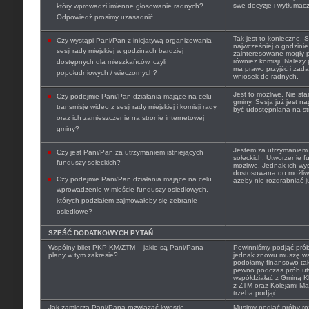
swe decyzje i wytłumacz
który wprowadzi imienne głosowanie radnych?
Odpowiedź prosimy uzasadnić.
Tak jest to konieczne.
Czy wystąpi Pani/Pan z inicjatywą organizowania
najwcześniej o godzinie
sesji rady miejskiej w godzinach bardziej
zainteresowane mogły p
również komisji. Należy
dostępnych dla mieszkańców, czyli
ma prawo przyjść i zada
popołudniowych / wieczornych?
wniosek do radnych.
Jest to możliwe. Nie sta
Czy podejmie Pani/Pan działania mające na celu
gminy. Sesja już jest n
transmisję wideo z sesji rady miejskiej i komisji rady
być udostępniana na str
oraz ich zamieszczenie na stronie internetowej
gminy?
Jestem za utrzymaniem
Czy jest Pani/Pan za utrzymaniem istniejących
sołeckich. Utworzenie f
funduszy sołeckich?
możliwe. Jednak ich wy
dostosowana do możliwo
Czy podejmie Pani/Pan działania mające na celu
ażeby nie rozdrabniać j
wprowadzenie w mieście funduszy osiedlowych,
których podziałem zajmowałoby się zebranie
osiedlowe?
SZEŚĆ DODATKOWYCH PYTAŃ
Wspólny bilet PKP-KM/ZTM – jakie są Pani/Pana
Powinniśmy podjąć próby
plany w tym zakresie?
jednak znowu muszę ws
podołamy finansowo ta
pewno podczas prób utw
współdziałać z Gminą 
z ZTM oraz Kolejami Ma
trzeba podjąć.
Jak zamierza Pani/Pana rozwiązać kwestię
Musimy podjąć próby ro