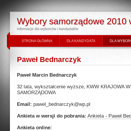
Wybory samorządowe 2010 
informacje dla wyborców i kandydatów
STRONA GŁÓWNA
DLA KANDYDATA
DLA WYBOR
Paweł Bednarczyk
Paweł Marcin Bednarczyk
32 lata, wykształcenie wyższe, KWW KRAJOWA
SAMORZĄDOWA
Email:
pawel_bednarczyk@wp.pl
Ankieta w wersji do pobrania:
Ankieta - Paweł Be
Ankieta online: