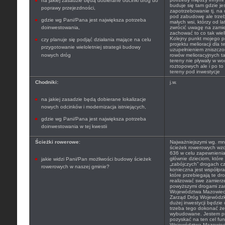
na jakiej zasadzie będą dobierane odcinki dróg do
buduje się tam gdzie je
poprawy przejezdności,
zapotrzebowanie tj. na
pod zabudowę ale trze
gdzie wg Pani/Pana jest największa potrzeba
małych wsi, którzy od la
doinwestowania,
zwrócić uwagę na zamie
zachować to co tak wi
Kolejny punkt mojego 
czy planuje się podjąć działania mające na celu
projektu melioracji dla t
przygotowanie wieloletniej strategii budowy
uzupełnieniem zniszcz
nowych dróg
rowów melioracyjnych t
tereny nie pływały w w
roztopowych ale i po t
tereny pod inwestycje
Chodniki:
j.w.
na jakiej zasadzie będą dobierane lokalizacje
nowych odcinków i modernizacja istniejących,
gdzie wg Pani/Pana jest największa potrzeba
doinwestowania w tej kwestii
Ścieżki rowerowe
:
Najważniejszymi wg. mni
ścieżek rowerowych wzdł
636 w celu zapewnienia
głównie dzieciom, które
jakie widzi Pani/Pan możliwości budowy ścieżek
„zabójczych” drogach c
rowerowych w naszej gminie?
konieczna jest współpra
które przebiegają te dr
realizować swe zamierz
powyższymi drogami za
Województwa Mazowieck
Zarząd Dróg Wojewódzki
dużej inwestycji będzi
trzeba tego dokonać żeb
wybudowane. Jestem pr
pozyskać na ten cel f
Województwa Mazowiecki