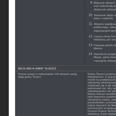
Wsparcie młodych 
oraz rozbudowę pr
żłobka lub oddzia
Tworzenie miejsc 
dzieci i rodziców
Aktywna współprac
publicznego, mies
organizacjami spo
Lepsza oferta Cen
młodzieży, jak i do
Poprawa jakości s
Mieście
Stworzenie przyja
Miasta, gdzie inte
i uprzejmie obsług
MOJA WIZJA GMINY TŁUSZCZ
Proszę opisać w maksymalnie 100 słowach swoją
Gmina Tłuszcz powinna 
wizję gminy Tłuszcz
mieszkańcom. Z racji je
nacisk na powiększani
zabudowę mieszkaniową
znajdować się w jak naj
zabudowań tak, aby s
oddziaływaniem nie zak
Należy dołożyć wszelki
mieli stworzone podobn
mieszkańcy miasta, zwła
przedszkolaki i uczniow
należy dopuścić do likw
technicznych w tutejszy
Centrum Kultury Techni
młodzieży. Karta miejska