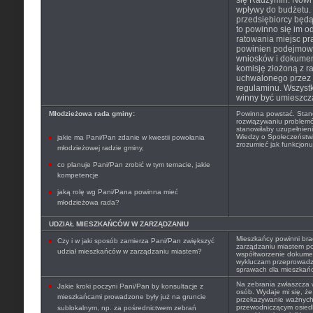
się Radzymin. Nowi
wpływy do budżetu. 
przedsiębiorcy będą 
to powinno się im o
ratowania miejsc pra
powinien podejmowa
wniosków i dokume
komisję złożoną z r
uchwalonego przez
regulaminu. Wszystk
winny być umieszcz
Młodzieżowa rada gminy:
Powinna powstać. Stan
rozwiązywaniu problem
stanowiłaby uzupełnieni
Wiedzy o Społeczeństwi
jakie ma Pani/Pan zdanie w kwestii powołania
zrozumieć jak funkcjon
młodzieżowej radzie gminy,
co planuje Pani/Pan zrobić w tym temacie, jakie
kompetencje
jaką rolę wg Pani/Pana powinna mieć
młodzieżowa rada?
UDZIAŁ MIESZKAŃCÓW W ZARZĄDZANIU
Mieszkańcy powinni bra
Czy i w jaki sposób zamierza Pani/Pan zwiększyć
zarządzaniu miastem pop
udział mieszkańców w zarządzaniu miastem?
współtworzenie dokumen
wykluczam przeprowadz
sprawach dla mieszkań
Na zebrania zwłaszcza w
Jakie kroki poczyni Pani/Pan by konsultacje z
osób. Wydaje mi się, ż
mieszkańcami prowadzone były już na gruncie
przekazywanie ważnych 
przewodniczącym osied
sublokalnym, np. za pośrednictwem zebrań