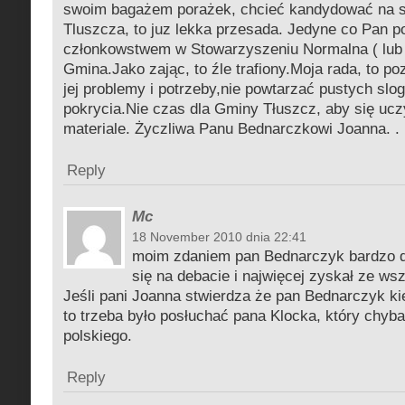
swoim bagażem porażek, chcieć kandydować na s
Tluszcza, to juz lekka przesada. Jedyne co Pan pot
członkowstwem w Stowarzyszeniu Normalna ( lub
Gmina.Jako zając, to źle trafiony.Moja rada, to p
jej problemy i potrzeby,nie powtarzać pustych slog
pokrycia.Nie czas dla Gminy Tłuszcz, aby się u
materiale. Życzliwa Panu Bednarczkowi Joanna. .
Reply
Mc
18 November 2010 dnia 22:41
moim zdaniem pan Bednarczyk bardzo d
się na debacie i najwięcej zyskał ze ws
Jeśli pani Joanna stwierdza że pan Bednarczyk ki
to trzeba było posłuchać pana Klocka, który chyba
polskiego.
Reply