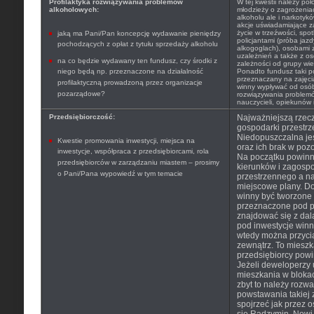
Profilaktyka rozwiązywania problemów
W tej kwestii należy po
alkoholowych:
młodzieży o zagrożenia
alkoholu ale i narkoty
akcje uświadamiające z
życie w trzeźwości, spo
jaką ma Pani/Pan koncepcję wydawanie pieniędzy
policjantami (próba jaz
pochodzących z opłat z tytułu sprzedaży alkoholu
alkogoglach), osobami 
uzależnień a także z o
na co będzie wydawany ten fundusz, czy środki z
zależności od grupy wiek
niego będą np. przeznaczone na działalność
Ponadto fundusz taki p
przeznaczany na zajęci
profilaktyczną prowadzoną przez organizacje
winny wypływać od osób 
pozarządowe?
rozwiązywania problem
nauczycieli, opiekunów 
Przedsiębiorczość:
Najważniejszą rzec
gospodarki przestrz
Niedopuszczalna jes
Kwestie promowania inwestycji, miejsca na
oraz ich brak w poz
inwestycje, współpraca z przedsiębiorcami, rola
Na początku powinn
przedsiębiorców w zarządzaniu miastem – prosimy
kierunków i zagosp
o Pani/Pana wypowiedź w tym temacie
przestrzennego a n
miejscowe plany. D
winny być tworzone 
przeznaczone pod p
znajdować się z da
pod inwestycje winn
wtedy można przyci
zewnątrz. To mieszk
przedsiębiorcy powin
Jeżeli deweloperzy 
mieszkania w blokac
zbyt to należy rozwa
powstawania takiej
spojrzeć jak przez os