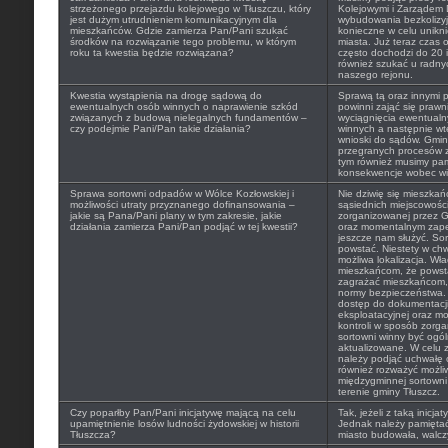
strzeżonego przejazdu kolejowego w Tłuszczu, który
Kolejowymi i Zarządem 
jest dużym utrudnieniem komunikacyjnym dla
wybudowania bezkolizyj
mieszkańców. Gdzie zamierza Pan/Pani szukać
konieczne w celu unikn
środków na rozwiązanie tego problemu, w którym
miasta. Już teraz czas
roku ta kwestia będzie rozwiązana?
często dochodzi do 20 i
również szukać u radny
naszego rejonu.
Kwestia wystąpienia na drogę sądową do
Sprawą tą oraz innymi 
ewentualnych osób winnych o naprawienie szkód
powinni zająć się prawn
związanych z budową nielegalnych fundamentów –
wyciągnięcia ewentual
czy podejmie Pani/Pan takie działania?
winnych a następnie wt
wnioski do sądów. Gmina
przegranych procesów z
tym również musimy pam
konsekwencje wobec wi
Sprawa sortowni odpadów w Wólce Kozłowskiej i
Nie dziwię się mieszkań
możliwości utraty przyznanego dofinansowania –
sąsiednich miejscowości
jakie są Pana/Pani plany w tym zakresie, jakie
zorganizowanej przez G
działania zamierza Pani/Pan podjąć w tej kwestii?
oraz momentalnym zapeł
jeszcze nam służyć. So
powstać. Niestety w chwi
możliwa lokalizacja. W
mieszkańcom, że powsta
zagrażać mieszkańcom, 
normy bezpieczeństwa.
dostęp do dokumentacji 
eksploatacyjnej oraz m
kontroli w sposób zorga
sortowni winny być ogól
aktualizowane. W celu zm
należy podjąć uchwałę 
również rozważyć możli
międzygminnej sortown
terenie gminy Tłuszcz.
Czy poparłby Pan/Pani inicjatywę mającą na celu
Tak, jeżeli z taką inicja
upamiętnienie losów ludności żydowskiej w historii
Jednak należy pamiętać 
Tłuszcza?
miasto budowała, walczy