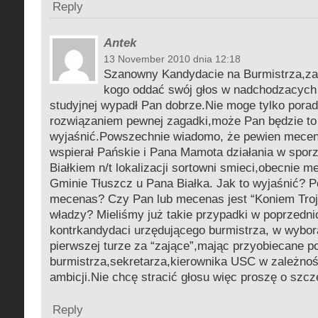
Reply
Antek
13 November 2010 dnia 12:18
Szanowny Kandydacie na Burmistrza,za
kogo oddać swój głos w nadchodzacych
studyjnej wypadł Pan dobrze.Nie moge tylko porad
rozwiązaniem pewnej zagadki,może Pan będzie to
wyjaśnić.Powszechnie wiadomo, że pewien mecen
wspierał Pańskie i Pana Mamota działania w spor
Białkiem n/t lokalizacji sortowni smieci,obecnie 
Gminie Tłuszcz u Pana Białka. Jak to wyjaśnić? Po
mecenas? Czy Pan lub mecenas jest “Koniem Troj
władzy? Mieliśmy już takie przypadki w poprzednic
kontrkandydaci urzędującego burmistrza, w wybor
pierwszej turze za “zające”,mając przyobiecane 
burmistrza,sekretarza,kierownika USC w zależnośc
ambicji.Nie chcę stracić głosu więc proszę o szc
Reply