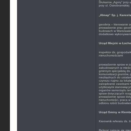
Drukarnia „Agory” przy 
przy ul. Ostrobramskiej
„
Almap” Sp. j. Kancel
geodeta – kierowanie 
prowadzenie prac geod
budowach w Warszawie 
dodatkowo wykonywani
Urząd Miejski w Łoch
inspektor ds. gospodark
nieruchomościami
prowadzenie spraw w za
zabudowanych w mieście
gminnym specjalistą ds.
komunalizacji gruntów, 
niezbędnych do ustalan
czynszu najmu za lokale
zarządzanie zasobami m
użytkowymi stanowiącym
organów samorządu tery
spraw dotyczących rozg
prowadzenie spraw dot
nieruchomości, praca w 
odbioru robót budowla
Urząd Gminy w Klemb
Kierownik referatu ds. 
Referat zajmuje się mię