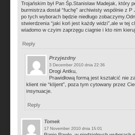
Trojańskim był Pan Śp.Stanisław Madejak, który p
burmistrza dostał “fuchę” archiwisty wspólnie z P
po tych wyborach będzie niedługo zobaczymy.Odn
stwierdzenia “jaki koń jest każdy widzi”,ale w tej c
wiadomo w czyim zaprzęgu ciagnie i kto nim kieru
Reply
Przyjezdny
3 December 2010 dnia 22:36
Drogi Antku,
Prawidłową formą jest kształcić nie za
klient nie “klijent”, poza tym cytowany przez Ci
insynuacje.
Reply
Tomek
17 November 2010 dnia 15:01
Panie Pawle, w niedzielnych wyborach 