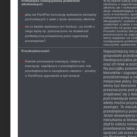
Profilaktyka rozwiązywania problemów
W tej kwestii należy po
alkoholowych:
młodzieży o zagrożenia
alkoholu ale i narkoty
akcje uświadamiające z
życie w trzeźwości, spo
jaką ma Pani/Pan koncepcję wydawanie pieniędzy
policjantami (próba jaz
pochodzących z opłat z tytułu sprzedaży alkoholu
alkogoglach), osobami 
uzależnień a także z o
na co będzie wydawany ten fundusz, czy środki z
zależności od grupy wiek
niego będą np. przeznaczone na działalność
Ponadto fundusz taki p
przeznaczany na zajęci
profilaktyczną prowadzoną przez organizacje
winny wypływać od osób 
pozarządowe?
rozwiązywania problem
nauczycieli, opiekunów 
Przedsiębiorczość:
Najważniejszą rzec
gospodarki przestrz
Niedopuszczalna jes
Kwestie promowania inwestycji, miejsca na
oraz ich brak w poz
inwestycje, współpraca z przedsiębiorcami, rola
Na początku powinn
przedsiębiorców w zarządzaniu miastem – prosimy
kierunków i zagosp
o Pani/Pana wypowiedź w tym temacie
przestrzennego a n
miejscowe plany. D
winny być tworzone 
przeznaczone pod p
znajdować się z da
pod inwestycje winn
wtedy można przyci
zewnątrz. To mieszk
przedsiębiorcy powin
Jeżeli deweloperzy 
mieszkania w blokac
zbyt to należy rozwa
powstawania takiej
spojrzeć jak przez os