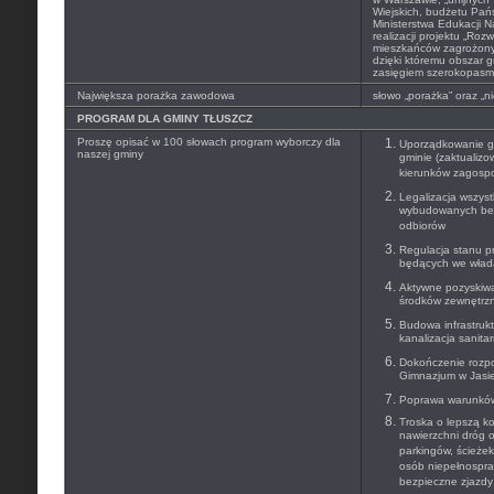
Wiejskich, budżetu Pańs
Ministerstwa Edukacji N
realizacji projektu „Roz
mieszkańców zagrożony
dzięki któremu obszar g
zasięgiem szerokopasm
Największa porażka zawodowa
słowo „porażka” oraz „n
PROGRAM DLA GMINY TŁUSZCZ
Proszę opisać w 100 słowach program wyborczy dla
Uporządkowanie go
naszej gminy
gminie (zaktualiz
kierunków zagosp
Legalizacja wszyst
wybudowanych be
odbiorów
Regulacja stanu p
będących we wład
Aktywne pozyskiwa
środków zewnętrzn
Budowa infrastrukt
kanalizacja sanitar
Dokończenie rozpo
Gimnazjum w Jasie
Poprawa warunków 
Troska o lepszą k
nawierzchni dróg 
parkingów, ścieże
osób niepełnospra
bezpieczne zjazdy