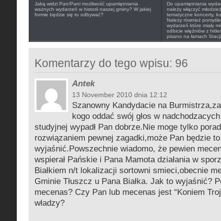
Jaką widzi Pan/Pani możliwość upamiętniania
Do upamiętniania wydarz
ważnych wydarzeń w historii naszej gminy? W jakiej
należy włączyć młodzie
formie będzie się to odbywać?
tematyczne koncerty, ko
Należy również pomyśleć 
wydarzeń które miały mi
odbicie więźniów z hitl
pisano na łamach Stacji
Komentarzy do tego wpisu: 96
Antek
13 November 2010 dnia 12:12
Szanowny Kandydacie na Burmistrza,za
kogo oddać swój głos w nadchodzacych
studyjnej wypadł Pan dobrze.Nie moge tylko porad
rozwiązaniem pewnej zagadki,może Pan będzie to
wyjaśnić.Powszechnie wiadomo, że pewien mecen
wspierał Pańskie i Pana Mamota działania w spor
Białkiem n/t lokalizacji sortowni smieci,obecnie 
Gminie Tłuszcz u Pana Białka. Jak to wyjaśnić? Po
mecenas? Czy Pan lub mecenas jest “Koniem Troj
władzy?