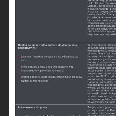
Ponadto urząd powinien
PRI – Metoda Planowan
Metoda PRI obejmuje a
instytucjonalnego, proj
instytucjonalnych, ich 
ocenę efektów. Zaletą te
jst dokonanie samoocen
bez konieczności zatru
zewnętrznych. Celem ana
ocena bieżącej sytuacji 
potencjału instytucjona
ISO 9001:2001 jest w ch
niepotrzebnym wydatki
Dostęp do sieci wodociągowej, dostęp do sieci
W chwili obecnej Gmina
kanalizacyjnej
:
dokumentację projekto
wodociągowej w mieście T
obecnej skupić, tak ab
budowę nie straciły wa
jakie ma Pani/Pan pomysły na rozwój istniejącej
trwonienie w głupi spos
sieci,
Ponowne zaprojektowanie
tysięcy jeżeli nie milio
które obszary gminy będą wyposażane w tę
kolejnych naborach trze
infrastrukturę w pierwszej kolejności,
Jeżeli będzie to koniec
związek międzygminny 
wskaźnika RLM i uzysk
proszę podać w jakich latach oraz z jakich środków
tak jak zrobiły to skute
będzie to finansowane
Ponadto należy dalej r
wodociągowej z progra
wynika, że ma być prze
nabór ale do tego będ
budowę!!! Jeżeli nie bę
środków zewnętrznych n
partnerstwo publiczno-p
najważniejszy wg. mnie 
Infrastruktura drogowa:
Tak jak wskazuję w moi
początku stworzyć Plan
udziałem mieszkańców, 
potrzeby między innymi 