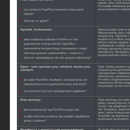
szkoła, który dofinanso
Pozostałe lokalizacje 
poszczególnych miejscow
czy zamierza Pani/Pan budować nowe place
zabaw?
Jeśli tak, to gdzie?
Ogródek Jordanowski
:
Należy podjąć kroki w ce
Wybudowanie placu zaba
bezpieczną. Ogródek z 
bezpieczny a także prz
jakie działania podejmie Pani/Pan w celu
którym chętnie spędza s
poprawienia funkcjonalności Ogródka i
rewitalizacja i projekt
zapewnienia bezpiecznego korzystania z niego
którego tworzeniu będą 
mieszkańcy. Niezbędny
obecnym grupom użytkowników – rodzicom z
bezpieczeństwa może ok
dziećmi i spotykającym się tam grupom młodzieży?
Sport – sale sportowe przy szkołach, boiska przy
Sale, boiska powinny b
szkołach
:
chętnym poza godzinam
udostępniane odpłatnie 
elektrycznej, sprzątani
Ponadto zorganizowane 
jak widzi Pani/Pan możliwość udostępnienia ich
zawodnicze (formy zor
mieszkańcom poza godzinami pracy jednostki?
otrzymywać na ten cel w
Czy powinny być one udostępniane odpłatnie?
Klub sportowy
:
Klub sportowy ma wiele 
gminy, rozwój fizyczny m
nożna, ma integrować 
być dotowane, wspieran
jaka powinna być wg Pani/Pana jego rola
gmin, gdzie funkcjonuje
wszystkie są wspierane
w jakim kierunku powinna się rozwijać współpraca
poziomach sportowych.
gminy z klubem?
Współpraca z organizacjami pozarządowymi
:
W chwili obecnej jest t