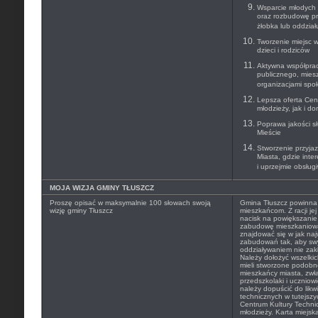
Wsparcie młodych 
oraz rozbudowę pr
żłobka lub oddzia
Tworzenie miejsc 
dzieci i rodziców
Aktywna współprac
publicznego, mies
organizacjami spo
Lepsza oferta Cen
młodzieży, jak i do
Poprawa jakości s
Mieście
Stworzenie przyja
Miasta, gdzie inte
i uprzejmie obsług
MOJA WIZJA GMINY TŁUSZCZ
Proszę opisać w maksymalnie 100 słowach swoją
Gmina Tłuszcz powinna 
wizję gminy Tłuszcz
mieszkańcom. Z racji je
nacisk na powiększani
zabudowę mieszkaniową
znajdować się w jak naj
zabudowań tak, aby s
oddziaływaniem nie zak
Należy dołożyć wszelki
mieli stworzone podobn
mieszkańcy miasta, zwła
przedszkolaki i uczniow
należy dopuścić do likw
technicznych w tutejszy
Centrum Kultury Techni
młodzieży. Karta miejska