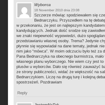
Wyborca
18 November 2010 dnia 23:08
Szczerze mówiąc spodziewałem się cze
Bednarczyku. Przyszedłem na tę debatę
w przekonaniu, że jest on najlepszym kandydate
kandydujących. Jednak dość srodze się zawiodłem
we znaki niepewność wypowiedzi, dużo spoglądani
przedstawianiu własnej osoby. Trema? Jedynie c
płynnie się wypowiadał na dane tematy, jednak ni
nim jako “mówca”. W moim odczuciu było też za d
Pana Bednarczyka na obecnego burmistrza, mało
własnego planu wyborczego. Nie wiem czy jest to 
plusów u wyborców. Dało się również zauważyć b
ze strony publiczności, widać że większość na sal
Bednarczykiem. Liczę na drugą turę i kolejną deba
spostrzeżeń. Pozdrawiam
Reply
JestemNaTak