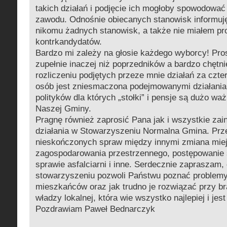
takich działań i podjęcie ich mogłoby spowodować
zawodu. Odnośnie obiecanych stanowisk informuję
nikomu żadnych stanowisk, a także nie miałem pr
kontrkandydatów.
Bardzo mi zależy na głosie każdego wyborcy! Pro
zupełnie inaczej niż poprzedników a bardzo chętn
rozliczeniu podjętych przeze mnie działań za czter
osób jest zniesmaczona podejmowanymi działania
polityków dla których „stołki” i pensje są dużo wa
Naszej Gminy.
Pragnę również zaprosić Pana jak i wszystkie za
działania w Stowarzyszeniu Normalna Gmina. Prz
nieskończonych spraw między innymi zmiana mie
zagospodarowania przestrzennego, postępowanie
sprawie asfalciarni i inne. Serdecznie zapraszam, 
stowarzyszeniu pozwoli Państwu poznać problem
mieszkańców oraz jak trudno je rozwiązać przy b
władzy lokalnej, która wie wszystko najlepiej i jes
Pozdrawiam Paweł Bednarczyk