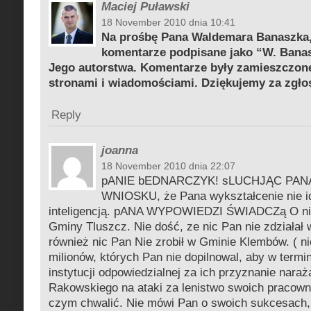
Maciej Puławski
18 November 2010 dnia 10:41
Na prośbę Pana Waldemara Banaszka
komentarze podpisane jako “W. Banasz
Jego autorstwa. Komentarze były zamieszczon
stronami i wiadomościami. Dziękujemy za zgło
Reply
joanna
18 November 2010 dnia 22:07
pANIE bEDNARCZYK! sLUCHJĄC PA
WNIOSKU, że Pana wykształcenie nie i
inteligencją. pANA WYPOWIEDZI ŚWIADCZą O nik
Gminy Tluszcz. Nie dość, ze nic Pan nie zdziałał
również nic Pan Nie zrobił w Gminie Klembów. ( ni
milionów, których Pan nie dopilnowal, aby w termi
instytucji odpowiedzialnej za ich przyznanie nara
Rakowskiego na ataki za lenistwo swoich pracown
czym chwalić. Nie mówi Pan o swoich sukcesach, 