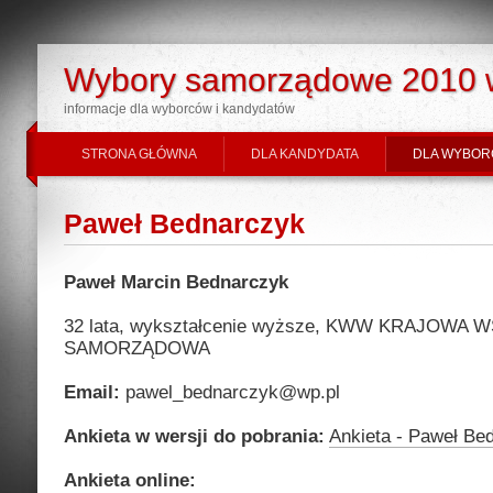
Wybory samorządowe 2010 
informacje dla wyborców i kandydatów
STRONA GŁÓWNA
DLA KANDYDATA
DLA WYBOR
Paweł Bednarczyk
Paweł Marcin Bednarczyk
32 lata, wykształcenie wyższe, KWW KRAJOWA
SAMORZĄDOWA
Email:
pawel_bednarczyk@wp.pl
Ankieta w wersji do pobrania:
Ankieta - Paweł Be
Ankieta online: