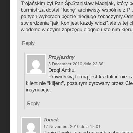
Trojańskim był Pan Śp.Stanisław Madejak, który p
burmistrza dostał “fuchę” archiwisty wspólnie z P
po tych wyborach będzie niedługo zobaczymy.Odn
stwierdzenia “jaki koń jest każdy widzi”,ale w tej c
wiadomo w czyim zaprzęgu ciagnie i kto nim kieru
Reply
Przyjezdny
3 December 2010 dnia 22:36
Drogi Antku,
Prawidłową formą jest kształcić nie za
klient nie “klijent”, poza tym cytowany przez Ci
insynuacje.
Reply
Tomek
17 November 2010 dnia 15:01
Panie Pawle, w niedzielnych wyborach 