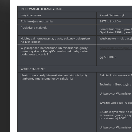
INFORMACJE O KANDYDACIE
Imię i nazwisko
Paweł Bednarczyk
Rok i miejsce urodzenia
1977 r. Łochów
Posiadany majątek
dom w budowie o pow.
Opel Astra 1999 r., kre
Hobby, zainteresowania, pasje, sukcesy osiągnięte
Wędkarstwo – rekreacyj
na tych polach
W jaki sposób mieszkaniec lub mieszkanka gminy
pawelbednarczyk@op.p
może uzyskać z Panią/Panem kontakt, aby zadać
dodatkowe pytania?
gg 5003896
WYKSZTAŁCENIE
Ukończone szkoły, kierunki studiów, stopnie/tytuły
Szkoła Podstawowa w T
naukowe, inne istotne kursy, szkolenia
Technikum Geodezyjne 
Uniwersytet Warmińsko 
Wydział Geodezji i Gosp
Studia inżynierskie na k
w zakresie geodezji i s
przestrzennej 2002 r.
Uniwersytet Warmińsko 