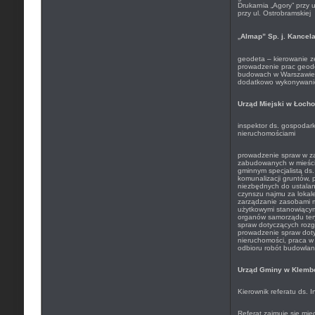
Drukarnia „Agory” przy 
przy ul. Ostrobramskiej
„
Almap” Sp. j. Kancel
geodeta – kierowanie 
prowadzenie prac geod
budowach w Warszawie 
dodatkowo wykonywani
Urząd Miejski w Łoch
inspektor ds. gospodark
nieruchomościami
prowadzenie spraw w za
zabudowanych w mieście
gminnym specjalistą ds.
komunalizacji gruntów, 
niezbędnych do ustalan
czynszu najmu za lokale
zarządzanie zasobami m
użytkowymi stanowiącym
organów samorządu tery
spraw dotyczących rozg
prowadzenie spraw dot
nieruchomości, praca w 
odbioru robót budowla
Urząd Gminy w Klemb
Kierownik referatu ds. 
Referat zajmuje się mię