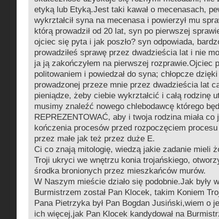
etyką lub Etyką.Jest taki kawał o mecenasach, pe
wykrztałcił syna na mecenasa i powierzył mu spra
którą prowadził od 20 lat, syn po pierwszej sprawi
ojciec się pyta i jak poszło? syn odpowiada, bardz
prowadziłeś sprawę przez dwadzieścia lat i nie mo
ja ją zakończyłem na pierwszej rozprawie.Ojciec 
politowaniem i powiedzał do syna; chłopcze dzięki 
prowadzonej przeze mnie przez dwadzieścia lat ca
pieniądze, żeby ciebie wykrztałcić i całą rodzinę 
musimy znaleźć nowego chlebodawcę którego bę
REPREZENTOWAĆ, aby i twoja rodzina miała co 
kończenia procesów przed rozpoczęciem procesu 
przez małe jak też przez duże E.
Ci co znają mitologię, wiedzą jakie zadanie mieli 
Troji ukryci we wnętrzu konia trojańskiego, otworzy
środka bronionych przez mieszkańców murów.
W Naszym mieście działo się podobnie.Jak były w
Burmistrzem został Pan Klocek, takim Koniem Tro
Pana Pietrzyka był Pan Bogdan Jusiński,wiem o j
ich więcej,jak Pan Klocek kandydował na Burmist