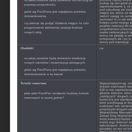
na jakiej zasadzie będą dobierane odcinki dróg do
buduje się tam gdzie je
poprawy przejezdności,
zapotrzebowanie tj. na
pod zabudowę ale trze
gdzie wg Pani/Pana jest największa potrzeba
małych wsi, którzy od la
doinwestowania,
zwrócić uwagę na zamie
zachować to co tak wi
Kolejny punkt mojego 
czy planuje się podjąć działania mające na celu
projektu melioracji dla t
przygotowanie wieloletniej strategii budowy
uzupełnieniem zniszcz
nowych dróg
rowów melioracyjnych t
tereny nie pływały w w
roztopowych ale i po t
tereny pod inwestycje
Chodniki:
j.w.
na jakiej zasadzie będą dobierane lokalizacje
nowych odcinków i modernizacja istniejących,
gdzie wg Pani/Pana jest największa potrzeba
doinwestowania w tej kwestii
Ścieżki rowerowe
:
Najważniejszymi wg. mni
ścieżek rowerowych wzdł
636 w celu zapewnienia
głównie dzieciom, które
jakie widzi Pani/Pan możliwości budowy ścieżek
„zabójczych” drogach c
rowerowych w naszej gminie?
konieczna jest współpra
które przebiegają te dr
realizować swe zamierz
powyższymi drogami za
Województwa Mazowieck
Zarząd Dróg Wojewódzki
dużej inwestycji będzi
trzeba tego dokonać żeb
wybudowane. Jestem pr
pozyskać na ten cel f
Województwa Mazowiecki