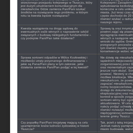
strzeżonego przejazdu kolejowego w Tłuszczu, który
Kolejowymi i Zarządem 
jest dużym utrudnieniem komunikacyjnym dla
wybudowania bezkolizyj
mieszkańców. Gdzie zamierza Pan/Pani szukać
konieczne w celu unikn
środków na rozwiązanie tego problemu, w którym
miasta. Już teraz czas
roku ta kwestia będzie rozwiązana?
często dochodzi do 20 i
również szukać u radny
naszego rejonu.
Kwestia wystąpienia na drogę sądową do
Sprawą tą oraz innymi 
ewentualnych osób winnych o naprawienie szkód
powinni zająć się prawn
związanych z budową nielegalnych fundamentów –
wyciągnięcia ewentual
czy podejmie Pani/Pan takie działania?
winnych a następnie wt
wnioski do sądów. Gmina
przegranych procesów z
tym również musimy pam
konsekwencje wobec wi
Sprawa sortowni odpadów w Wólce Kozłowskiej i
Nie dziwię się mieszkań
możliwości utraty przyznanego dofinansowania –
sąsiednich miejscowości
jakie są Pana/Pani plany w tym zakresie, jakie
zorganizowanej przez G
działania zamierza Pani/Pan podjąć w tej kwestii?
oraz momentalnym zapeł
jeszcze nam służyć. So
powstać. Niestety w chwi
możliwa lokalizacja. W
mieszkańcom, że powsta
zagrażać mieszkańcom, 
normy bezpieczeństwa.
dostęp do dokumentacji 
eksploatacyjnej oraz m
kontroli w sposób zorga
sortowni winny być ogól
aktualizowane. W celu zm
należy podjąć uchwałę 
również rozważyć możli
międzygminnej sortown
terenie gminy Tłuszcz.
Czy poparłby Pan/Pani inicjatywę mającą na celu
Tak, jeżeli z taką inicja
upamiętnienie losów ludności żydowskiej w historii
Jednak należy pamiętać 
Tłuszcza?
miasto budowała, walczy