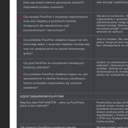
swe decyzje i wytłumacz
który wprowadzi imienne głosowanie radnych?
Odpowiedź prosimy uzasadnić.
Tak jest to konieczne.
Czy wystąpi Pani/Pan z inicjatywą organizowania
najwcześniej o godzinie
sesji rady miejskiej w godzinach bardziej
zainteresowane mogły p
również komisji. Należy
dostępnych dla mieszkańców, czyli
ma prawo przyjść i zada
popołudniowych / wieczornych?
wniosek do radnych.
Jest to możliwe. Nie sta
Czy podejmie Pani/Pan działania mające na celu
gminy. Sesja już jest n
transmisję wideo z sesji rady miejskiej i komisji rady
być udostępniana na str
oraz ich zamieszczenie na stronie internetowej
gminy?
Jestem za utrzymaniem
Czy jest Pani/Pan za utrzymaniem istniejących
sołeckich. Utworzenie f
funduszy sołeckich?
możliwe. Jednak ich wy
dostosowana do możliwo
Czy podejmie Pani/Pan działania mające na celu
ażeby nie rozdrabniać j
wprowadzenie w mieście funduszy osiedlowych,
których podziałem zajmowałoby się zebranie
osiedlowe?
SZEŚĆ DODATKOWYCH PYTAŃ
Wspólny bilet PKP-KM/ZTM – jakie są Pani/Pana
Powinniśmy podjąć próby
plany w tym zakresie?
jednak znowu muszę ws
podołamy finansowo ta
pewno podczas prób utw
współdziałać z Gminą 
z ZTM oraz Kolejami Ma
trzeba podjąć.
Jak zamierza Pani/Pana rozwiązać kwestię
Musimy podjąć próby ro