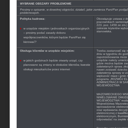
WYBRANE OBSZARY PROBLEMOWE
Prosimy o opisanie, w dowolnej objętości, działań, jakie zamierza Pani/Pan pod
problemowych.
Polityka kadrowa:
Obowiązuje ustawa z dni
pracownikach samorządo
223, poz. 1458 ze zm.)
zakresie kryteriów wyb
w urzędzie miejskim i jednostkach organizacyjnych
stanowiska.
– prosimy podać zasady doboru
współpracowników, którymi będzie Pani/Pan się
kierować?
Obsługa klientów w urzędzie miejskim:
Trzeba zastanowić się 
dniu w tygodniu do god
zapotrzebowania może 
urzędzie należy umieścić
w jakich godzinach będzie otwarty urząd, czy
gdzie można będzie zad
planowane są zmiany w obsłudze klientów, kwestie
załatwianych spraw, zł
obsługi mieszkańców przez internet
nawet zostawić dziecko
załatwienia sprawy w ur
większość miast i gmin
programu „
ROZWÓJ EL
ADMINISTRACJI W S
WOJEWÓDZTWA
MAZOWIECKIEGO WS
NIWELOWANIE DWUDZ
WOJEWÓDZTWA” realizo
Województwa Mazowieck
wprowadzenie elektron
oraz wydawania decyzji 
elektronicznej z kwalif
elektronicznym, Burmist
odpowiadać na zwykłe m