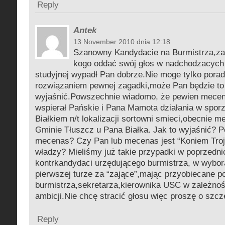
Reply
Antek
13 November 2010 dnia 12:18
Szanowny Kandydacie na Burmistrza,za
kogo oddać swój głos w nadchodzacych
studyjnej wypadł Pan dobrze.Nie moge tylko porad
rozwiązaniem pewnej zagadki,może Pan będzie to
wyjaśnić.Powszechnie wiadomo, że pewien mecen
wspierał Pańskie i Pana Mamota działania w spor
Białkiem n/t lokalizacji sortowni smieci,obecnie 
Gminie Tłuszcz u Pana Białka. Jak to wyjaśnić? Po
mecenas? Czy Pan lub mecenas jest “Koniem Troj
władzy? Mieliśmy już takie przypadki w poprzednic
kontrkandydaci urzędującego burmistrza, w wybor
pierwszej turze za “zające”,mając przyobiecane 
burmistrza,sekretarza,kierownika USC w zależnośc
ambicji.Nie chcę stracić głosu więc proszę o szc
Reply