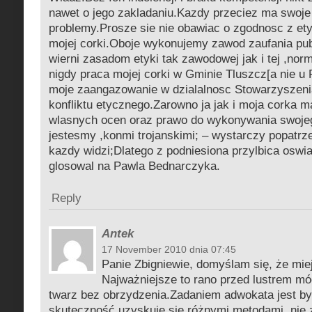
nawet o jego zakladaniu.Kazdy przeciez ma swoje
problemy.Prosze sie nie obawiac o zgodnosc z ety
mojej corki.Oboje wykonujemy zawod zaufania pub
wierni zasadom etyki tak zawodowej jak i tej ,no
nigdy praca mojej corki w Gminie Tluszcz[a nie u 
moje zaangazowanie w dzialalnosc Stowarzyszeni
konfliktu etycznego.Zarowno ja jak i moja corka 
wlasnych ocen oraz prawo do wykonywania swoje
jestesmy ,konmi trojanskimi; – wystarczy popatrze
kazdy widzi;Dlatego z podniesiona przylbica oswi
glosowal na Pawla Bednarczyka.
Reply
Antek
17 November 2010 dnia 07:45
Panie Zbigniewie, domyślam się, że mi
Najważniejsze to rano przed lustrem mó
twarz bez obrzydzenia.Zadaniem adwokata jest b
skuteczność uzyskuje się różnymi metodami, nie