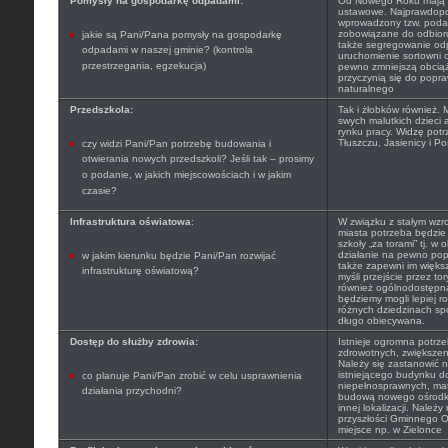
Pomysły na gospodarkę odpadami:
Od Nowego Roku mają 
ustawowe. Najprawdopo
wprowadzony tzw. poda
zobowiązane do odbior
jakie są Pani/Pana pomysły na gospodarkę
także segregowanie odp
odpadami w naszej gminie? (kontrola
uruchomienie sortowni 
przestrzegania, egzekucja)
pewno zmniejszą obcią
przyczynią się do popra
naturalnego
Przedszkola:
Tak i żłobków również. 
swych malutkich dzieci 
rynku pracy. Widzę pot
Tłuszczu, Jasienicy i Po
czy widzi Pani/Pan potrzebę budowania i
otwierania nowych przedszkoli? Jeśli tak – prosimy
o podanie, w jakich miejscowościach i w jakim
czasie?
Infrastruktura oświatowa
:
W związku z stałym wzr
miasta potrzeba będzie
szkoły „za torami” tj. w 
działanie na pewno popr
w jakim kierunku będzie Pani/Pan rozwijać
także zapewni im więk
infrastrukturę oświatową?
myśli przejście przez to
również ogólnodostępna
będziemy mogli lepiej r
różnych dziedzinach spor
długo obiecywana.
Dostęp do służby zdrowia:
Istnieje ogromna potrze
zdrowotnych, zwiększenie
Należy się zastanowić 
istniejącego budynku d
co planuje Pani/Pan zrobić w celu usprawnienia
niepełnosprawnych, mat
działania przychodni?
budową nowego ośrodka
innej lokalizacji. Należ
przyszłości Gminnego O
miejsce np. w Zielonce