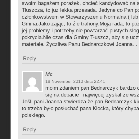
swoim bagażem porażek, chcieć kandydować na s
Tluszcza, to juz lekka przesada. Jedyne co Pan pot
członkowstwem w Stowarzyszeniu Normalna ( lub
Gmina.Jako zając, to źle trafiony.Moja rada, to p
jej problemy i potrzeby,nie powtarzać pustych slog
pokrycia.Nie czas dla Gminy Tłuszcz, aby się u
materiale. Życzliwa Panu Bednarczkowi Joanna. .
Reply
Mc
18 November 2010 dnia 22:41
moim zdaniem pan Bednarczyk bardzo d
się na debacie i najwięcej zyskał ze ws
Jeśli pani Joanna stwierdza że pan Bednarczyk ki
to trzeba było posłuchać pana Klocka, który chyba
polskiego.
Reply