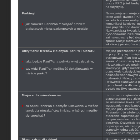
oraz z RPO jeżeli będą
na turystykę.
Parkingi
:
Najważniejszym miejsce
teren wokół dworca PKP
wszelkich starań ażeby 
komunikacji kolejowej m
jak zamierza Pani/Pan rozwiązać problem
swe pojazdu pod dwor
brakujących miejsc parkingowych w mieście
Najważniejszą kwestią 
dysponowania nierucho
zainteresowany być rów
spółkę Koleje Mazowieck
lokalizacji parkingów w
Utrzymanie terenów zielonych
,
park w Tłuszczu
:
Miejsca przeznaczone p
m.p.z.p. Czy są to mie
dyskutować. Plan jest 
zmian. Z pewnością taki
jaka będzie Pani/Pana polityka w tej dziedzinie,
mieszkańcom ale powin
inwestycja, gdyż mieszk
czy widzi Pani/Pan możliwość zlokalizowania w
przez wiele dziesięciol
mieście parku?
nakładów finansowych w
roślinności. Należy zau
i w kwestii planowania 
być uchwalone dla wszy
będzie możliwe stworzen
Miejsca dla mieszkańców
:
I tu znowu odsyłam do m
przeznaczone pod ziele
że ustawianie ławek, sto
wyrzucaniem publicznych
co sądzi Pani/Pan o pomyśle ustawienia w mieście
miejsce przy ustawieniu
ławek dla mieszkańców i miejsc, w których mogliby
Postawiono je ażeby po
się spotykać?
otoczenie zapominając
bezpieczeństwa na chod
pieszych. Oczywiście po
odpoczynku, ale zaproj
stanowiły jedną całość.
odpowiednich miejscach 
Place zabaw dla dzieci
:
Na pewno należy skorz