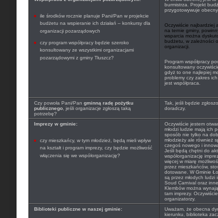
burmistrza. Projekt budż
przygotowywuje obecny 
ile środków rocznie planuje Pani/Pan w projekcie
budżetu na wspieranie ich działań – konkursy dla
Oczywiście najbardziej 
na ternie gminy, powinn
organizacji pozarządowych
wsparcia można dyskut
budżetu, w zależności 
czy program współpracy będzie szeroko
organizacji.
konsultowany ze wszystkimi organizacjami
pozarządowymi z gminy Tłuszcz?
Program współpracy pow
konsultowany oczywiście
gdyż to one najlepiej 
problemy czy zakres ich
jest współpraca.
Czy powoła Pani/Pan
gminną radę pożytku
Tak, jeśli będzie zgłosz
publicznego
, jeśli organizacje zgłoszą taką
doradczy.
potrzebę?
Imprezy w gminie:
Oczywiście jestem otwa
młodzi ludzie mają ich p
sposób nie tylko na d
młodzieży ale również
czy mieszkańcy, w tym młodzież, będą mieli wpływ
czegoś nowego i innow
na kształt i program imprezy, czy będzie możliwość
Jeśli będą chętni do ak
włączenia się we współorganizację?
współorganizację impre
więcej w miarę możliwo
przez mieszkańców, sto
dotowane. W Gminie Ło
są przez młodych ludz
Soud Carnival oraz inn
Klembów można wynająć
tam imprezy. Oczywiści
organizatorzy.
Biblioteki publiczne w naszej gminie:
Uważam, że obecna dyre
kierunku, biblioteka zac