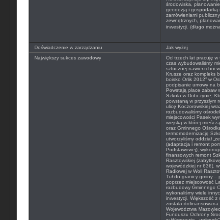
środowiska, planowanie
geodezją i gospodarką 
zamówieniami publiczn
zewnętrznych, planowani
inwestycji. (długo możn
Doświadczenie w zarządzaniu
Jak wyżej
Największy sukces zawodowy
Od trzech lat pracuję w
czas wybudowaliśmy mię
sztucznej nawierzchni 
Krusze oraz kompleks b
boisko Orlik 2012” w O
podpisanie umowy na b
Powstają place zabaw
Szkoła w Dobczynie, Kl
powstaną w przyszłym r
ulicę Koczorowskiej wr
rozbudowaliśmy ośrode
miejscowości Pasek wyr
wiejską w której mieśczą 
oraz Gminnego Ośrodka
termomodernizację Szk
utworzyliśmy oddział „z
(adaptacja i remont po
Podstawowej), wykonuj
finansowych remont Sz
Rasztowskiej (zabytkow
wojewódzkiej nr 636), w
Radiowej w Woli Rasztow
Tuł do granicy gminy –
poprzez miejscowość La
rozbudowy Gminnego Oś
wykonaliśmy wiele innyc
inwestycji. Większość z
została dofinansowana
Województwa Mazowiec
Funduszu Ochrony Środ
w Warszawie, „unijnyc