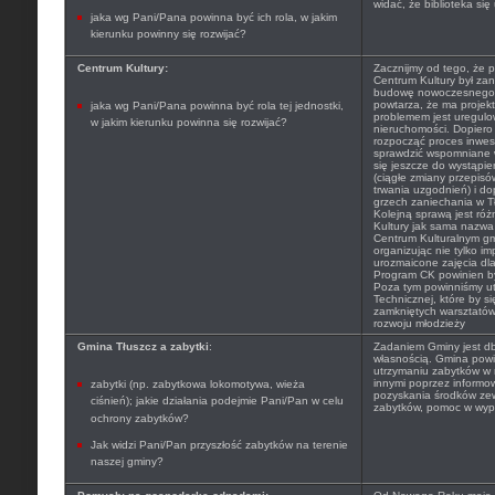
widać, że biblioteka się
jaka wg Pani/Pana powinna być ich rola, w jakim
kierunku powinny się rozwijać?
Centrum Kultury:
Zacznijmy od tego, że p
Centrum Kultury był za
budowę nowoczesnego C
powtarza, że ma projek
jaka wg Pani/Pana powinna być rola tej jednostki,
problemem jest uregulo
w jakim kierunku powinna się rozwijać?
nieruchomości. Dopier
rozpocząć proces inwes
sprawdzić wspomniane w
się jeszcze do wystąpi
(ciągłe zmiany przepisó
trwania uzgodnień) i do
grzech zaniechania w Tł
Kolejną sprawą jest róż
Kultury jak sama nazwa
Centrum Kulturalnym gm
organizując nie tylko im
urozmaicone zajęcia dla 
Program CK powinien być
Poza tym powinniśmy ut
Technicznej, które by si
zamkniętych warsztatów
rozwoju młodzieży
Gmina Tłuszcz a zabytki
:
Zadaniem Gminy jest db
własnością. Gmina powin
utrzymaniu zabytków w 
innymi poprzez informo
zabytki (np. zabytkowa lokomotywa, wieża
pozyskania środków ze
ciśnień); jakie działania podejmie Pani/Pan w celu
zabytków, pomoc w wype
ochrony zabytków?
Jak widzi Pani/Pan przyszłość zabytków na terenie
naszej gminy?