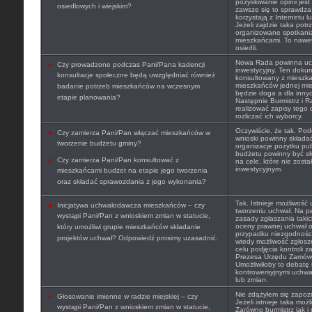
pozyskiwanie opinii jest
osiedlowych i wiejskim?
zawsze się to sprawdza
korzystają z Internetu l
Jeżeli zajdzie taka pot
organizowane spotkania
mieszkańcami. To nawet 
osiedli.
Nowa Rada powinna uchw
Czy prowadzone podczas Pani/Pana kadencji
inwestycyjny. Ten doku
konsultacje społeczne będą uwzględniać również
konsultowany z mieszk
mieszkańców jednej mie
badanie potrzeb mieszkańców na wczesnym
będzie doga a dla innyc
etapie planowania?
Następnie Burmistrz i 
realizować zapisy tego
rozliczać ich wyborcy.
Oczywiście, że tak. Po
Czy zamierza Pani/Pan włączać mieszkańców w
wnioski powinny składać
tworzenie budżetu gminy?
organizacje pożytku pu
budżetu powinny być s
Czy zamierza Pani/Pan konsultować z
na cele, które nie zosta
inwestycyjnym.
mieszkańcami budżet na etapie jego tworzenia
oraz składać sprawozdania z jego wykonania?
Tak. Istnieje możliwość
Inicjatywa uchwałodawcza mieszkańców – czy
tworzeniu uchwał. Na p
wystąpi Pani/Pan z wnioskiem zmian w statucie,
zasady zgłaszania taki
oceny prawnej uchwał o
który umożliwi grupie mieszkańców składanie
przypadku niezgodności
projektów uchwał? Odpowiedź prosimy uzasadnić.
wtedy możliwość zgłosz
celu podjęcia kontroli 
Prezesa Urzędu Zamówie
Umożliwiłoby to debatę 
kontrowersyjnymi uchwał
lub zmian.
Nie zdążyłem się zapozn
Głosowanie imienne w radzie miejskiej – czy
Jeżeli istnieje taka moż
wystąpi Pani/Pan z wnioskiem zmian w statucie,
Zarówno burmistrz jak i