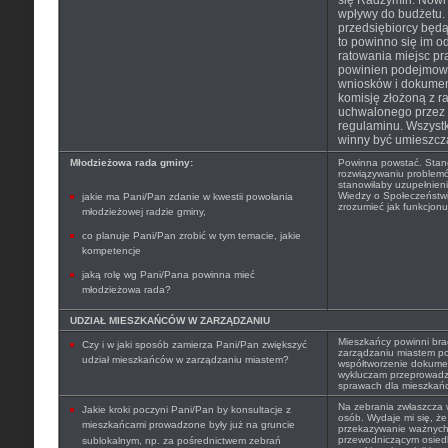
się Radzymin. Nowi
wpływy do budżetu. 
przedsiębiorcy będą 
to powinno się im o
ratowania miejsc pra
powinien podejmowa
wniosków i dokume
komisję złożoną z r
uchwalonego przez
regulaminu. Wszystk
winny być umieszcz
Młodzieżowa rada gminy:
Powinna powstać. Stan
rozwiązywaniu problem
stanowiłaby uzupełnieni
Wiedzy o Społeczeństwi
jakie ma Pani/Pan zdanie w kwestii powołania
zrozumieć jak funkcjon
młodzieżowej radzie gminy,
co planuje Pani/Pan zrobić w tym temacie, jakie
kompetencje
jaką rolę wg Pani/Pana powinna mieć
młodzieżowa rada?
UDZIAŁ MIESZKAŃCÓW W ZARZĄDZANIU
Mieszkańcy powinni bra
Czy i w jaki sposób zamierza Pani/Pan zwiększyć
zarządzaniu miastem pop
udział mieszkańców w zarządzaniu miastem?
współtworzenie dokumen
wykluczam przeprowadz
sprawach dla mieszkań
Na zebrania zwłaszcza w
Jakie kroki poczyni Pani/Pan by konsultacje z
osób. Wydaje mi się, ż
mieszkańcami prowadzone były już na gruncie
przekazywanie ważnych 
przewodniczącym osied
sublokalnym, np. za pośrednictwem zebrań