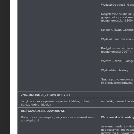
Wydział Geodezji i Gosp
Magisterskie studia uzu
gospodarka przestrzenn
nieruchomościami 2004 
Szkoła Główna Gospoda
Wydział Ekonomiczno – 
Podyplomowe studia w 
nieruchomości 2007 r.
Wyższa Szkoła Ekologii
Wydział Architektury
Studia podyplomowe w z
energetycznej budynku 
ZNAJOMOŚĆ JĘZYKÓW OBCYCH
Język wraz ze stopniem znajomości (słaba, dobra,
angielski, niemiecki – 
bardzo dobra, biegła)
DOŚWIADCZENIE ZAWODOWE
Dotychczasowe miejsca pracy wraz ze stanowiskiem i
Warszawskie Przedsię
obowiązkami
asystent geodety – kie
geodezyjnym, prowadze
głównie na budowach w