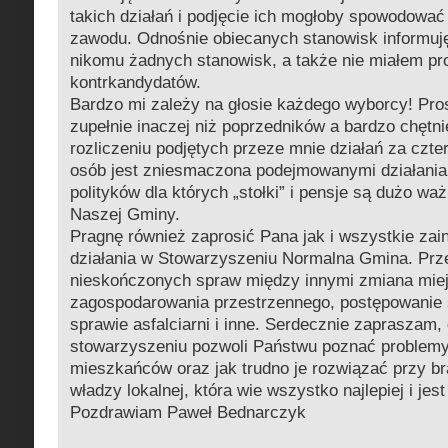
takich działań i podjęcie ich mogłoby spowodować
zawodu. Odnośnie obiecanych stanowisk informuję
nikomu żadnych stanowisk, a także nie miałem pr
kontrkandydatów.
Bardzo mi zależy na głosie każdego wyborcy! Pro
zupełnie inaczej niż poprzedników a bardzo chętn
rozliczeniu podjętych przeze mnie działań za czter
osób jest zniesmaczona podejmowanymi działania
polityków dla których „stołki” i pensje są dużo wa
Naszej Gminy.
Pragnę również zaprosić Pana jak i wszystkie za
działania w Stowarzyszeniu Normalna Gmina. Prz
nieskończonych spraw między innymi zmiana mie
zagospodarowania przestrzennego, postępowanie
sprawie asfalciarni i inne. Serdecznie zapraszam, 
stowarzyszeniu pozwoli Państwu poznać problem
mieszkańców oraz jak trudno je rozwiązać przy b
władzy lokalnej, która wie wszystko najlepiej i jes
Pozdrawiam Paweł Bednarczyk