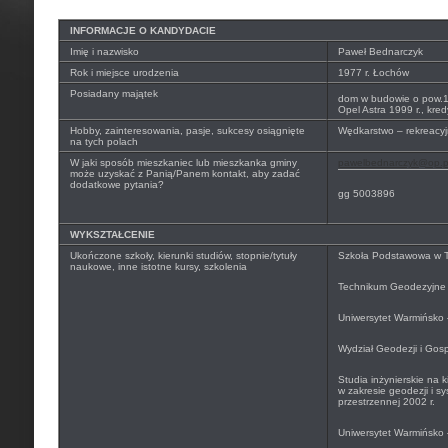
INFORMACJE O KANDYDACIE
Imię i nazwisko
Paweł Bednarczyk
Rok i miejsce urodzenia
1977 r. Łochów
Posiadany majątek
dom w budowie o pow.
Opel Astra 1999 r., kre
Hobby, zainteresowania, pasje, sukcesy osiągnięte
Wędkarstwo – rekreacyj
na tych polach
W jaki sposób mieszkaniec lub mieszkanka gminy
pawelbednarczyk@op.p
może uzyskać z Panią/Panem kontakt, aby zadać
dodatkowe pytania?
gg 5003896
WYKSZTAŁCENIE
Ukończone szkoły, kierunki studiów, stopnie/tytuły
Szkoła Podstawowa w T
naukowe, inne istotne kursy, szkolenia
Technikum Geodezyjne 
Uniwersytet Warmińsko 
Wydział Geodezji i Gosp
Studia inżynierskie na k
w zakresie geodezji i s
przestrzennej 2002 r.
Uniwersytet Warmińsko 