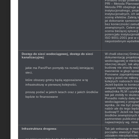
Ponadto urząd powinien
PRI – Metoda Planowan
Metoda PRI obejmuje a
instytucjonalnego, proj
instytucjonalnych, ich 
ocenę efektów. Zaletą te
jst dokonanie samoocen
bez konieczności zatru
zewnętrznych. Celem ana
ocena bieżącej sytuacji 
potencjału instytucjona
ISO 9001:2001 jest w ch
niepotrzebnym wydatki
Dostęp do sieci wodociągowej, dostęp do sieci
W chwili obecnej Gmina
kanalizacyjnej
:
dokumentację projekto
wodociągowej w mieście T
obecnej skupić, tak ab
budowę nie straciły wa
jakie ma Pani/Pan pomysły na rozwój istniejącej
trwonienie w głupi spos
sieci,
Ponowne zaprojektowanie
tysięcy jeżeli nie milio
które obszary gminy będą wyposażane w tę
kolejnych naborach trze
infrastrukturę w pierwszej kolejności,
Jeżeli będzie to koniec
związek międzygminny 
wskaźnika RLM i uzysk
proszę podać w jakich latach oraz z jakich środków
tak jak zrobiły to skute
będzie to finansowane
Ponadto należy dalej r
wodociągowej z progra
wynika, że ma być prze
nabór ale do tego będ
budowę!!! Jeżeli nie bę
środków zewnętrznych n
partnerstwo publiczno-p
najważniejszy wg. mnie 
Infrastruktura drogowa:
Tak jak wskazuję w moi
początku stworzyć Plan
udziałem mieszkańców, 
potrzeby między innymi 