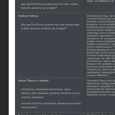
widać, że biblioteka się
jaka wg Pani/Pana powinna być ich rola, w jakim
kierunku powinny się rozwijać?
Centrum Kultury:
Zacznijmy od tego, że p
Centrum Kultury był za
budowę nowoczesnego C
powtarza, że ma projek
jaka wg Pani/Pana powinna być rola tej jednostki,
problemem jest uregulo
w jakim kierunku powinna się rozwijać?
nieruchomości. Dopier
rozpocząć proces inwes
sprawdzić wspomniane w
się jeszcze do wystąpi
(ciągłe zmiany przepisó
trwania uzgodnień) i do
grzech zaniechania w Tł
Kolejną sprawą jest róż
Kultury jak sama nazwa
Centrum Kulturalnym gm
organizując nie tylko im
urozmaicone zajęcia dla 
Program CK powinien być
Poza tym powinniśmy ut
Technicznej, które by si
zamkniętych warsztatów
rozwoju młodzieży
Gmina Tłuszcz a zabytki
:
Zadaniem Gminy jest db
własnością. Gmina powin
utrzymaniu zabytków w 
innymi poprzez informo
zabytki (np. zabytkowa lokomotywa, wieża
pozyskania środków ze
ciśnień); jakie działania podejmie Pani/Pan w celu
zabytków, pomoc w wype
ochrony zabytków?
Jak widzi Pani/Pan przyszłość zabytków na terenie
naszej gminy?