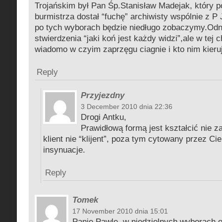
Trojańskim był Pan Śp.Stanisław Madejak, który p
burmistrza dostał “fuchę” archiwisty wspólnie z P
po tych wyborach będzie niedługo zobaczymy.Odn
stwierdzenia “jaki koń jest każdy widzi”,ale w tej c
wiadomo w czyim zaprzęgu ciagnie i kto nim kieru
Reply
Przyjezdny
3 December 2010 dnia 22:36
Drogi Antku,
Prawidłową formą jest kształcić nie za
klient nie “klijent”, poza tym cytowany przez Ci
insynuacje.
Reply
Tomek
17 November 2010 dnia 15:01
Panie Pawle, w niedzielnych wyborach 