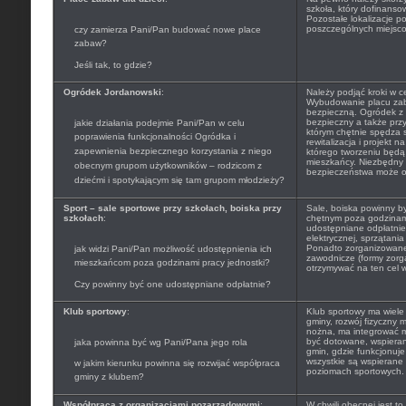
szkoła, który dofinanso
Pozostałe lokalizacje 
poszczególnych miejscow
czy zamierza Pani/Pan budować nowe place
zabaw?
Jeśli tak, to gdzie?
Ogródek Jordanowski
:
Należy podjąć kroki w ce
Wybudowanie placu zaba
bezpieczną. Ogródek z 
bezpieczny a także prz
jakie działania podejmie Pani/Pan w celu
którym chętnie spędza s
poprawienia funkcjonalności Ogródka i
rewitalizacja i projekt
zapewnienia bezpiecznego korzystania z niego
którego tworzeniu będą 
mieszkańcy. Niezbędny
obecnym grupom użytkowników – rodzicom z
bezpieczeństwa może ok
dziećmi i spotykającym się tam grupom młodzieży?
Sport – sale sportowe przy szkołach, boiska przy
Sale, boiska powinny b
szkołach
:
chętnym poza godzinam
udostępniane odpłatnie 
elektrycznej, sprzątani
Ponadto zorganizowane 
jak widzi Pani/Pan możliwość udostępnienia ich
zawodnicze (formy zor
mieszkańcom poza godzinami pracy jednostki?
otrzymywać na ten cel w
Czy powinny być one udostępniane odpłatnie?
Klub sportowy
:
Klub sportowy ma wiele 
gminy, rozwój fizyczny m
nożna, ma integrować 
być dotowane, wspieran
jaka powinna być wg Pani/Pana jego rola
gmin, gdzie funkcjonuje
wszystkie są wspierane
w jakim kierunku powinna się rozwijać współpraca
poziomach sportowych.
gminy z klubem?
Współpraca z organizacjami pozarządowymi
:
W chwili obecnej jest t