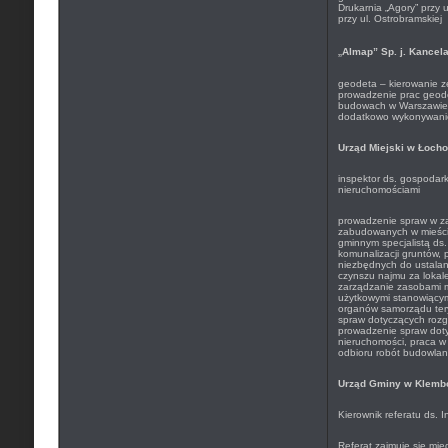
Drukarnia „Agory” przy 
przy ul. Ostrobramskiej
„
Almap” Sp. j. Kancel
geodeta – kierowanie 
prowadzenie prac geod
budowach w Warszawie 
dodatkowo wykonywani
Urząd Miejski w Łoch
inspektor ds. gospodark
nieruchomościami
prowadzenie spraw w za
zabudowanych w mieście
gminnym specjalistą ds.
komunalizacji gruntów, 
niezbędnych do ustalan
czynszu najmu za lokale
zarządzanie zasobami m
użytkowymi stanowiącym
organów samorządu tery
spraw dotyczących rozg
prowadzenie spraw dot
nieruchomości, praca w 
odbioru robót budowla
Urząd Gminy w Klemb
Kierownik referatu ds. 
Referat zajmuje się mię