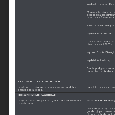
Wydział Geodezji i Gosp
Magisterskie studia uzu
gospodarka przestrzenn
nieruchomościami 2004 
Szkoła Główna Gospoda
Wydział Ekonomiczno – 
Podyplomowe studia w 
nieruchomości 2007 r.
Wyższa Szkoła Ekologii
Wydział Architektury
Studia podyplomowe w z
energetycznej budynku 
ZNAJOMOŚĆ JĘZYKÓW OBCYCH
Język wraz ze stopniem znajomości (słaba, dobra,
angielski, niemiecki – 
bardzo dobra, biegła)
DOŚWIADCZENIE ZAWODOWE
Dotychczasowe miejsca pracy wraz ze stanowiskiem i
Warszawskie Przedsię
obowiązkami
asystent geodety – kie
geodezyjnym, prowadze
głównie na budowach w