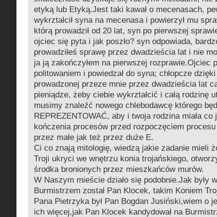
etyką lub Etyką.Jest taki kawał o mecenasach, pe
wykrztałcił syna na mecenasa i powierzył mu spra
którą prowadził od 20 lat, syn po pierwszej sprawi
ojciec się pyta i jak poszło? syn odpowiada, bardz
prowadziłeś sprawę przez dwadzieścia lat i nie mo
ja ją zakończyłem na pierwszej rozprawie.Ojciec 
politowaniem i powiedzał do syna; chłopcze dzięki 
prowadzonej przeze mnie przez dwadzieścia lat ca
pieniądze, żeby ciebie wykrztałcić i całą rodzinę 
musimy znaleźć nowego chlebodawcę którego bę
REPREZENTOWAĆ, aby i twoja rodzina miała co 
kończenia procesów przed rozpoczęciem procesu 
przez małe jak też przez duże E.
Ci co znają mitologię, wiedzą jakie zadanie mieli 
Troji ukryci we wnętrzu konia trojańskiego, otworzy
środka bronionych przez mieszkańców murów.
W Naszym mieście działo się podobnie.Jak były w
Burmistrzem został Pan Klocek, takim Koniem Tro
Pana Pietrzyka był Pan Bogdan Jusiński,wiem o j
ich więcej,jak Pan Klocek kandydował na Burmist