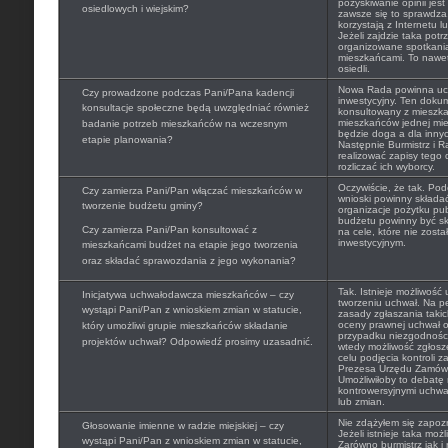
pozyskiwanie opinii jest
osiedlowych i wiejskim?
zawsze się to sprawdza
korzystają z Internetu l
Jeżeli zajdzie taka pot
organizowane spotkania
mieszkańcami. To nawet 
osiedli.
Nowa Rada powinna uchw
Czy prowadzone podczas Pani/Pana kadencji
inwestycyjny. Ten doku
konsultacje społeczne będą uwzględniać również
konsultowany z mieszk
mieszkańców jednej mie
badanie potrzeb mieszkańców na wczesnym
będzie doga a dla innyc
etapie planowania?
Następnie Burmistrz i 
realizować zapisy tego
rozliczać ich wyborcy.
Oczywiście, że tak. Po
Czy zamierza Pani/Pan włączać mieszkańców w
wnioski powinny składać
tworzenie budżetu gminy?
organizacje pożytku pu
budżetu powinny być s
Czy zamierza Pani/Pan konsultować z
na cele, które nie zosta
inwestycyjnym.
mieszkańcami budżet na etapie jego tworzenia
oraz składać sprawozdania z jego wykonania?
Tak. Istnieje możliwość
Inicjatywa uchwałodawcza mieszkańców – czy
tworzeniu uchwał. Na p
wystąpi Pani/Pan z wnioskiem zmian w statucie,
zasady zgłaszania taki
oceny prawnej uchwał o
który umożliwi grupie mieszkańców składanie
przypadku niezgodności
projektów uchwał? Odpowiedź prosimy uzasadnić.
wtedy możliwość zgłosz
celu podjęcia kontroli 
Prezesa Urzędu Zamówie
Umożliwiłoby to debatę 
kontrowersyjnymi uchwał
lub zmian.
Nie zdążyłem się zapozn
Głosowanie imienne w radzie miejskiej – czy
Jeżeli istnieje taka moż
wystąpi Pani/Pan z wnioskiem zmian w statucie,
Zarówno burmistrz jak i