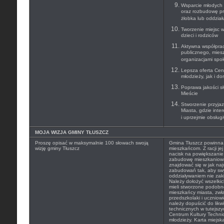
Wsparcie młodych 
oraz rozbudowę pr
żłobka lub oddzia
Tworzenie miejsc 
dzieci i rodziców
Aktywna współprac
publicznego, mies
organizacjami spo
Lepsza oferta Cen
młodzieży, jak i do
Poprawa jakości s
Mieście
Stworzenie przyja
Miasta, gdzie inte
i uprzejmie obsług
MOJA WIZJA GMINY TŁUSZCZ
Proszę opisać w maksymalnie 100 słowach swoją
Gmina Tłuszcz powinna 
wizję gminy Tłuszcz
mieszkańcom. Z racji je
nacisk na powiększani
zabudowę mieszkaniową
znajdować się w jak naj
zabudowań tak, aby s
oddziaływaniem nie zak
Należy dołożyć wszelki
mieli stworzone podobn
mieszkańcy miasta, zwła
przedszkolaki i uczniow
należy dopuścić do likw
technicznych w tutejszy
Centrum Kultury Techni
młodzieży. Karta miejska