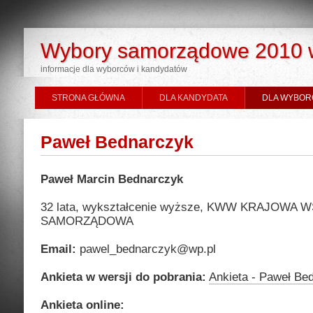
Wybory samorządowe 2010 
informacje dla wyborców i kandydatów
STRONA GŁÓWNA
DLA KANDYDATA
DLA WYBOR
Paweł Bednarczyk
Paweł Marcin Bednarczyk
32 lata, wykształcenie wyższe, KWW KRAJOWA
SAMORZĄDOWA
Email:
pawel_bednarczyk@wp.pl
Ankieta w wersji do pobrania:
Ankieta - Paweł Be
Ankieta online: