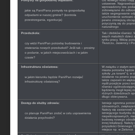
Pomysły na gospodarkę odpadami:
Od Nowego Roku mają 
ustawowe. Najprawdopo
wprowadzony tzw. poda
zobowiązane do odbior
jakie są Pani/Pana pomysły na gospodarkę
także segregowanie odp
odpadami w naszej gminie? (kontrola
uruchomienie sortowni 
przestrzegania, egzekucja)
pewno zmniejszą obcią
przyczynią się do popra
naturalnego
Przedszkola:
Tak i żłobków również. 
swych malutkich dzieci 
rynku pracy. Widzę pot
Tłuszczu, Jasienicy i Po
czy widzi Pani/Pan potrzebę budowania i
otwierania nowych przedszkoli? Jeśli tak – prosimy
o podanie, w jakich miejscowościach i w jakim
czasie?
Infrastruktura oświatowa
:
W związku z stałym wzr
miasta potrzeba będzie
szkoły „za torami” tj. w 
działanie na pewno popr
w jakim kierunku będzie Pani/Pan rozwijać
także zapewni im więk
infrastrukturę oświatową?
myśli przejście przez to
również ogólnodostępna
będziemy mogli lepiej r
różnych dziedzinach spor
długo obiecywana.
Dostęp do służby zdrowia:
Istnieje ogromna potrze
zdrowotnych, zwiększenie
Należy się zastanowić 
istniejącego budynku d
co planuje Pani/Pan zrobić w celu usprawnienia
niepełnosprawnych, mat
działania przychodni?
budową nowego ośrodka
innej lokalizacji. Należ
przyszłości Gminnego O
miejsce np. w Zielonce