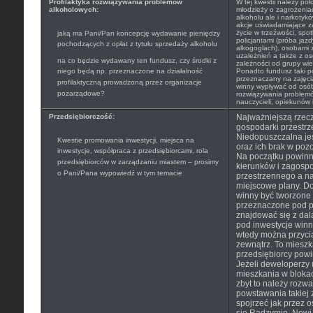
Profilaktyka rozwiązywania problemów
W tej kwestii należy po
alkoholowych:
młodzieży o zagrożenia
alkoholu ale i narkoty
akcje uświadamiające z
życie w trzeźwości, spo
jaką ma Pani/Pan koncepcję wydawanie pieniędzy
policjantami (próba jaz
pochodzących z opłat z tytułu sprzedaży alkoholu
alkogoglach), osobami 
uzależnień a także z o
na co będzie wydawany ten fundusz, czy środki z
zależności od grupy wiek
niego będą np. przeznaczone na działalność
Ponadto fundusz taki p
przeznaczany na zajęci
profilaktyczną prowadzoną przez organizacje
winny wypływać od osób 
pozarządowe?
rozwiązywania problem
nauczycieli, opiekunów 
Przedsiębiorczość:
Najważniejszą rzec
gospodarki przestrz
Niedopuszczalna jes
Kwestie promowania inwestycji, miejsca na
oraz ich brak w poz
inwestycje, współpraca z przedsiębiorcami, rola
Na początku powinn
przedsiębiorców w zarządzaniu miastem – prosimy
kierunków i zagosp
o Pani/Pana wypowiedź w tym temacie
przestrzennego a n
miejscowe plany. D
winny być tworzone 
przeznaczone pod p
znajdować się z da
pod inwestycje winn
wtedy można przyci
zewnątrz. To mieszk
przedsiębiorcy powin
Jeżeli deweloperzy 
mieszkania w blokac
zbyt to należy rozwa
powstawania takiej
spojrzeć jak przez os