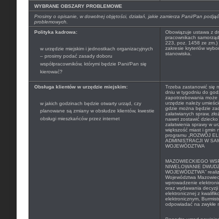
WYBRANE OBSZARY PROBLEMOWE
Prosimy o opisanie, w dowolnej objętości, działań, jakie zamierza Pani/Pan pod
problemowych.
Polityka kadrowa:
Obowiązuje ustawa z dni
pracownikach samorządo
223, poz. 1458 ze zm.)
zakresie kryteriów wyb
w urzędzie miejskim i jednostkach organizacyjnych
stanowiska.
– prosimy podać zasady doboru
współpracowników, którymi będzie Pani/Pan się
kierować?
Obsługa klientów w urzędzie miejskim:
Trzeba zastanowić się 
dniu w tygodniu do god
zapotrzebowania może 
urzędzie należy umieścić
w jakich godzinach będzie otwarty urząd, czy
gdzie można będzie zad
planowane są zmiany w obsłudze klientów, kwestie
załatwianych spraw, zł
obsługi mieszkańców przez internet
nawet zostawić dziecko
załatwienia sprawy w ur
większość miast i gmin
programu „
ROZWÓJ EL
ADMINISTRACJI W S
WOJEWÓDZTWA
MAZOWIECKIEGO WS
NIWELOWANIE DWUDZ
WOJEWÓDZTWA” realizo
Województwa Mazowieck
wprowadzenie elektron
oraz wydawania decyzji 
elektronicznej z kwalif
elektronicznym, Burmist
odpowiadać na zwykłe m