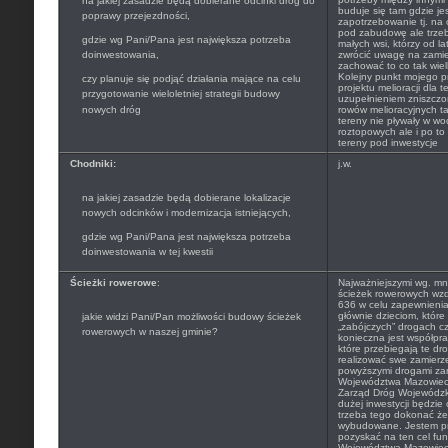
na jakiej zasadzie będą dobierane odcinki dróg do
buduje się tam gdzie je
poprawy przejezdności,
zapotrzebowanie tj. na
pod zabudowę ale trze
gdzie wg Pani/Pana jest największa potrzeba
małych wsi, którzy od la
doinwestowania,
zwrócić uwagę na zamie
zachować to co tak wi
Kolejny punkt mojego 
czy planuje się podjąć działania mające na celu
projektu melioracji dla t
przygotowanie wieloletniej strategii budowy
uzupełnieniem zniszcz
nowych dróg
rowów melioracyjnych t
tereny nie pływały w w
roztopowych ale i po t
tereny pod inwestycje
Chodniki:
j.w.
na jakiej zasadzie będą dobierane lokalizacje
nowych odcinków i modernizacja istniejących,
gdzie wg Pani/Pana jest największa potrzeba
doinwestowania w tej kwestii
Ścieżki rowerowe
:
Najważniejszymi wg. mni
ścieżek rowerowych wzdł
636 w celu zapewnienia
głównie dzieciom, które
jakie widzi Pani/Pan możliwości budowy ścieżek
„zabójczych” drogach c
rowerowych w naszej gminie?
konieczna jest współpra
które przebiegają te dr
realizować swe zamierz
powyższymi drogami za
Województwa Mazowieck
Zarząd Dróg Wojewódzki
dużej inwestycji będzi
trzeba tego dokonać żeb
wybudowane. Jestem pr
pozyskać na ten cel f
Województwa Mazowiecki