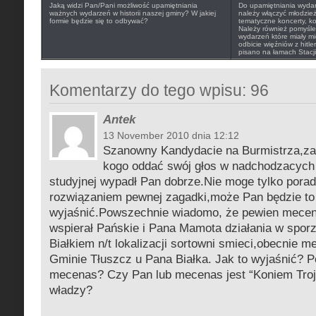
Jaką widzi Pan/Pani możliwość upamiętniania
Do upamiętniania wydarz
ważnych wydarzeń w historii naszej gminy? W jakiej
należy włączyć młodzie
formie będzie się to odbywać?
tematyczne koncerty, ko
Należy również pomyśleć 
wydarzeń które miały mi
odbicie więźniów z hitl
pisano na łamach Stacji
Komentarzy do tego wpisu: 96
Antek
13 November 2010 dnia 12:12
Szanowny Kandydacie na Burmistrza,za
kogo oddać swój głos w nadchodzacych
studyjnej wypadł Pan dobrze.Nie moge tylko porad
rozwiązaniem pewnej zagadki,może Pan będzie to
wyjaśnić.Powszechnie wiadomo, że pewien mecen
wspierał Pańskie i Pana Mamota działania w spor
Białkiem n/t lokalizacji sortowni smieci,obecnie 
Gminie Tłuszcz u Pana Białka. Jak to wyjaśnić? Po
mecenas? Czy Pan lub mecenas jest “Koniem Troj
władzy?