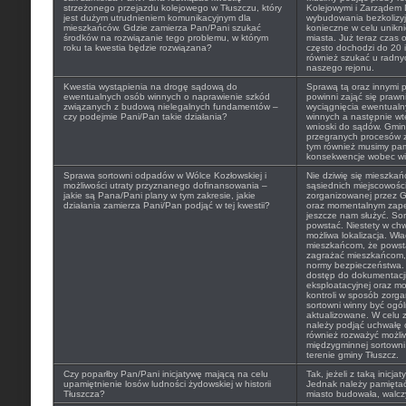
strzeżonego przejazdu kolejowego w Tłuszczu, który
Kolejowymi i Zarządem 
jest dużym utrudnieniem komunikacyjnym dla
wybudowania bezkolizyj
mieszkańców. Gdzie zamierza Pan/Pani szukać
konieczne w celu unikn
środków na rozwiązanie tego problemu, w którym
miasta. Już teraz czas
roku ta kwestia będzie rozwiązana?
często dochodzi do 20 i
również szukać u radny
naszego rejonu.
Kwestia wystąpienia na drogę sądową do
Sprawą tą oraz innymi 
ewentualnych osób winnych o naprawienie szkód
powinni zająć się prawn
związanych z budową nielegalnych fundamentów –
wyciągnięcia ewentual
czy podejmie Pani/Pan takie działania?
winnych a następnie wt
wnioski do sądów. Gmina
przegranych procesów z
tym również musimy pam
konsekwencje wobec wi
Sprawa sortowni odpadów w Wólce Kozłowskiej i
Nie dziwię się mieszkań
możliwości utraty przyznanego dofinansowania –
sąsiednich miejscowości
jakie są Pana/Pani plany w tym zakresie, jakie
zorganizowanej przez G
działania zamierza Pani/Pan podjąć w tej kwestii?
oraz momentalnym zapeł
jeszcze nam służyć. So
powstać. Niestety w chwi
możliwa lokalizacja. W
mieszkańcom, że powsta
zagrażać mieszkańcom, 
normy bezpieczeństwa.
dostęp do dokumentacji 
eksploatacyjnej oraz m
kontroli w sposób zorga
sortowni winny być ogól
aktualizowane. W celu zm
należy podjąć uchwałę 
również rozważyć możli
międzygminnej sortown
terenie gminy Tłuszcz.
Czy poparłby Pan/Pani inicjatywę mającą na celu
Tak, jeżeli z taką inicja
upamiętnienie losów ludności żydowskiej w historii
Jednak należy pamiętać 
Tłuszcza?
miasto budowała, walczy