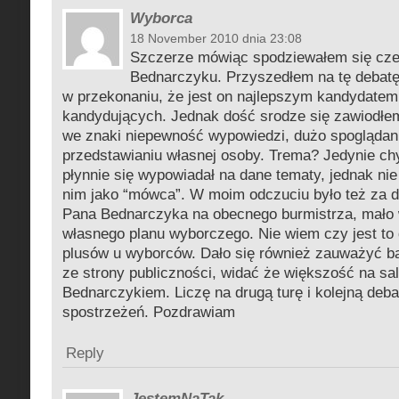
Wyborca
18 November 2010 dnia 23:08
Szczerze mówiąc spodziewałem się cze
Bednarczyku. Przyszedłem na tę debatę
w przekonaniu, że jest on najlepszym kandydate
kandydujących. Jednak dość srodze się zawiodłem
we znaki niepewność wypowiedzi, dużo spoglądani
przedstawianiu własnej osoby. Trema? Jedynie c
płynnie się wypowiadał na dane tematy, jednak ni
nim jako “mówca”. W moim odczuciu było też za d
Pana Bednarczyka na obecnego burmistrza, mało
własnego planu wyborczego. Nie wiem czy jest to 
plusów u wyborców. Dało się również zauważyć b
ze strony publiczności, widać że większość na sal
Bednarczykiem. Liczę na drugą turę i kolejną deba
spostrzeżeń. Pozdrawiam
Reply
JestemNaTak