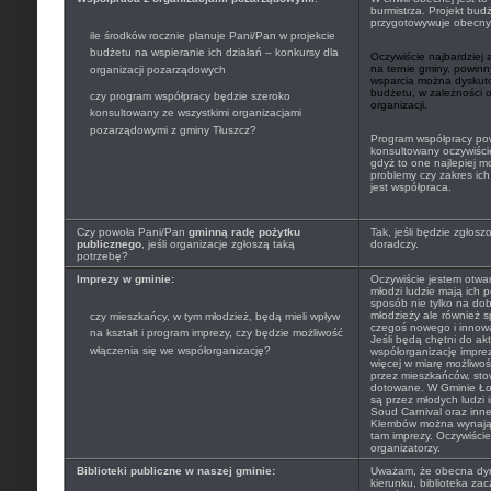
burmistrza. Projekt budż
przygotowywuje obecny 
ile środków rocznie planuje Pani/Pan w projekcie
budżetu na wspieranie ich działań – konkursy dla
Oczywiście najbardziej 
na ternie gminy, powinn
organizacji pozarządowych
wsparcia można dyskut
budżetu, w zależności 
czy program współpracy będzie szeroko
organizacji.
konsultowany ze wszystkimi organizacjami
pozarządowymi z gminy Tłuszcz?
Program współpracy pow
konsultowany oczywiście
gdyż to one najlepiej 
problemy czy zakres ich
jest współpraca.
Czy powoła Pani/Pan
gminną radę pożytku
Tak, jeśli będzie zgłosz
publicznego
, jeśli organizacje zgłoszą taką
doradczy.
potrzebę?
Imprezy w gminie:
Oczywiście jestem otwa
młodzi ludzie mają ich p
sposób nie tylko na d
młodzieży ale również
czy mieszkańcy, w tym młodzież, będą mieli wpływ
czegoś nowego i innow
na kształt i program imprezy, czy będzie możliwość
Jeśli będą chętni do ak
włączenia się we współorganizację?
współorganizację impre
więcej w miarę możliwo
przez mieszkańców, sto
dotowane. W Gminie Ło
są przez młodych ludz
Soud Carnival oraz inn
Klembów można wynająć
tam imprezy. Oczywiści
organizatorzy.
Biblioteki publiczne w naszej gminie:
Uważam, że obecna dyre
kierunku, biblioteka zac