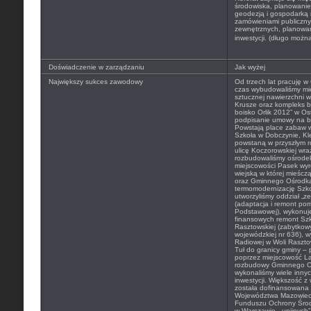
środowiska, planowanie
geodezją i gospodarką 
zamówieniami publiczn
zewnętrznych, planowani
inwestycji. (długo możn
Doświadczenie w zarządzaniu
Jak wyżej
Największy sukces zawodowy
Od trzech lat pracuję w
czas wybudowaliśmy mię
sztucznej nawierzchni 
Krusze oraz kompleks b
boisko Orlik 2012” w O
podpisanie umowy na b
Powstają place zabaw
Szkoła w Dobczynie, Kl
powstaną w przyszłym r
ulicę Koczorowskiej wr
rozbudowaliśmy ośrode
miejscowości Pasek wyr
wiejską w której mieśczą 
oraz Gminnego Ośrodka
termomodernizację Szk
utworzyliśmy oddział „z
(adaptacja i remont po
Podstawowej), wykonuj
finansowych remont Sz
Rasztowskiej (zabytkow
wojewódzkiej nr 636), w
Radiowej w Woli Rasztow
Tuł do granicy gminy –
poprzez miejscowość La
rozbudowy Gminnego Oś
wykonaliśmy wiele innyc
inwestycji. Większość z
została dofinansowana
Województwa Mazowiec
Funduszu Ochrony Środ
w Warszawie, „unijnyc