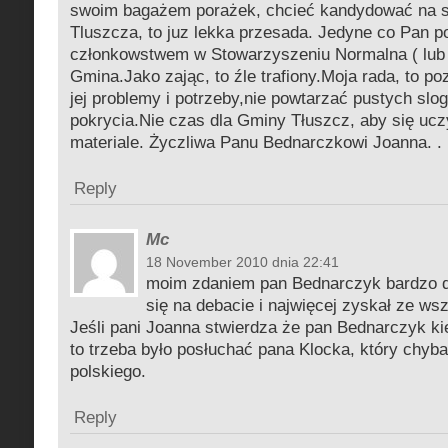
swoim bagażem porażek, chcieć kandydować na s
Tluszcza, to juz lekka przesada. Jedyne co Pan pot
członkowstwem w Stowarzyszeniu Normalna ( lub
Gmina.Jako zając, to źle trafiony.Moja rada, to p
jej problemy i potrzeby,nie powtarzać pustych slog
pokrycia.Nie czas dla Gminy Tłuszcz, aby się u
materiale. Życzliwa Panu Bednarczkowi Joanna. .
Reply
Mc
18 November 2010 dnia 22:41
moim zdaniem pan Bednarczyk bardzo d
się na debacie i najwięcej zyskał ze ws
Jeśli pani Joanna stwierdza że pan Bednarczyk ki
to trzeba było posłuchać pana Klocka, który chyba
polskiego.
Reply