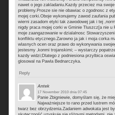
nawet o jego zakladaniu.Kazdy przeciez ma swoje
problemy.Prosze sie nie obawiac o zgodnosc z ety
mojej corki.Oboje wykonujemy zawod zaufania pub
wierni zasadom etyki tak zawodowej jak i tej ,no
nigdy praca mojej corki w Gminie Tluszcz[a nie u 
moje zaangazowanie w dzialalnosc Stowarzyszeni
konfliktu etycznego.Zarowno ja jak i moja corka 
wlasnych ocen oraz prawo do wykonywania swoje
jestesmy ,konmi trojanskimi; – wystarczy popatrze
kazdy widzi;Dlatego z podniesiona przylbica oswi
glosowal na Pawla Bednarczyka.
Reply
Antek
17 November 2010 dnia 07:45
Panie Zbigniewie, domyślam się, że mi
Najważniejsze to rano przed lustrem mó
twarz bez obrzydzenia.Zadaniem adwokata jest b
skuteczność uzyskuje się różnymi metodami, nie