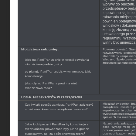
się Radzymin. Nowi
wpływy do budżetu. 
przedsiębiorcy będą 
to powinno się im o
ratowania miejsc pra
powinien podejmowa
wniosków i dokume
komisję złożoną z r
uchwalonego przez
regulaminu. Wszystk
winny być umieszcz
Młodzieżowa rada gminy:
Powinna powstać. Stan
rozwiązywaniu problem
stanowiłaby uzupełnieni
Wiedzy o Społeczeństwi
jakie ma Pani/Pan zdanie w kwestii powołania
zrozumieć jak funkcjon
młodzieżowej radzie gminy,
co planuje Pani/Pan zrobić w tym temacie, jakie
kompetencje
jaką rolę wg Pani/Pana powinna mieć
młodzieżowa rada?
UDZIAŁ MIESZKAŃCÓW W ZARZĄDZANIU
Mieszkańcy powinni bra
Czy i w jaki sposób zamierza Pani/Pan zwiększyć
zarządzaniu miastem pop
udział mieszkańców w zarządzaniu miastem?
współtworzenie dokumen
wykluczam przeprowadz
sprawach dla mieszkań
Na zebrania zwłaszcza w
Jakie kroki poczyni Pani/Pan by konsultacje z
osób. Wydaje mi się, ż
mieszkańcami prowadzone były już na gruncie
przekazywanie ważnych 
przewodniczącym osied
sublokalnym, np. za pośrednictwem zebrań