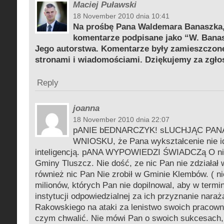
Maciej Puławski
18 November 2010 dnia 10:41
Na prośbę Pana Waldemara Banaszka
komentarze podpisane jako “W. Banasz
Jego autorstwa. Komentarze były zamieszczon
stronami i wiadomościami. Dziękujemy za zgło
Reply
joanna
18 November 2010 dnia 22:07
pANIE bEDNARCZYK! sLUCHJĄC PA
WNIOSKU, że Pana wykształcenie nie i
inteligencją. pANA WYPOWIEDZI ŚWIADCZą O nik
Gminy Tluszcz. Nie dość, ze nic Pan nie zdziałał
również nic Pan Nie zrobił w Gminie Klembów. ( ni
milionów, których Pan nie dopilnowal, aby w termi
instytucji odpowiedzialnej za ich przyznanie nara
Rakowskiego na ataki za lenistwo swoich pracown
czym chwalić. Nie mówi Pan o swoich sukcesach, 