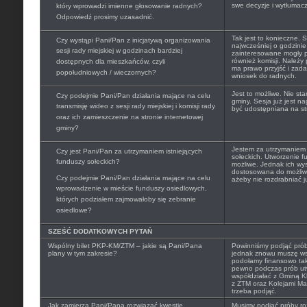
swe decyzje i wytłumacz
który wprowadzi imienne głosowanie radnych?
Odpowiedź prosimy uzasadnić.
Tak jest to konieczne.
Czy wystąpi Pani/Pan z inicjatywą organizowania
najwcześniej o godzinie
sesji rady miejskiej w godzinach bardziej
zainteresowane mogły p
również komisji. Należy
dostępnych dla mieszkańców, czyli
ma prawo przyjść i zada
popołudniowych / wieczornych?
wniosek do radnych.
Jest to możliwe. Nie sta
Czy podejmie Pani/Pan działania mające na celu
gminy. Sesja już jest n
transmisję wideo z sesji rady miejskiej i komisji rady
być udostępniana na str
oraz ich zamieszczenie na stronie internetowej
gminy?
Jestem za utrzymaniem
Czy jest Pani/Pan za utrzymaniem istniejących
sołeckich. Utworzenie f
funduszy sołeckich?
możliwe. Jednak ich wy
dostosowana do możliwo
Czy podejmie Pani/Pan działania mające na celu
ażeby nie rozdrabniać j
wprowadzenie w mieście funduszy osiedlowych,
których podziałem zajmowałoby się zebranie
osiedlowe?
SZEŚĆ DODATKOWYCH PYTAŃ
Wspólny bilet PKP-KM/ZTM – jakie są Pani/Pana
Powinniśmy podjąć próby
plany w tym zakresie?
jednak znowu muszę ws
podołamy finansowo ta
pewno podczas prób utw
współdziałać z Gminą 
z ZTM oraz Kolejami Ma
trzeba podjąć.
Jak zamierza Pani/Pana rozwiązać kwestię
Musimy podjąć próby ro