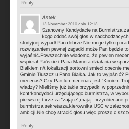
Reply
Antek
13 November 2010 dnia 12:18
Szanowny Kandydacie na Burmistrza,za
kogo oddać swój głos w nadchodzacych
studyjnej wypadł Pan dobrze.Nie moge tylko porad
rozwiązaniem pewnej zagadki,może Pan będzie to
wyjaśnić.Powszechnie wiadomo, że pewien mecen
wspierał Pańskie i Pana Mamota działania w spor
Białkiem n/t lokalizacji sortowni smieci,obecnie 
Gminie Tłuszcz u Pana Białka. Jak to wyjaśnić? Po
mecenas? Czy Pan lub mecenas jest “Koniem Troj
władzy? Mieliśmy już takie przypadki w poprzednic
kontrkandydaci urzędującego burmistrza, w wybor
pierwszej turze za “zające”,mając przyobiecane 
burmistrza,sekretarza,kierownika USC w zależnośc
ambicji.Nie chcę stracić głosu więc proszę o szc
Reply