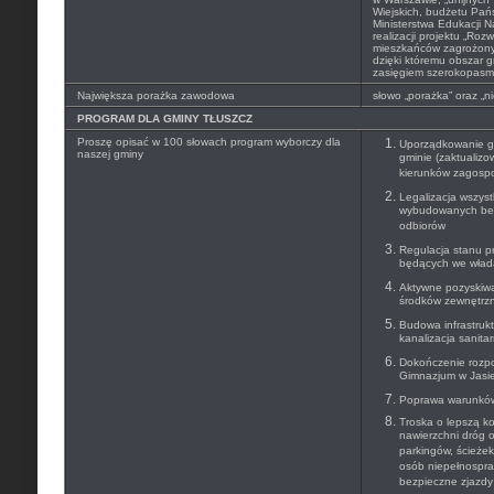
Wiejskich, budżetu Pańs
Ministerstwa Edukacji N
realizacji projektu „Roz
mieszkańców zagrożony
dzięki któremu obszar g
zasięgiem szerokopasm
Największa porażka zawodowa
słowo „porażka” oraz „n
PROGRAM DLA GMINY TŁUSZCZ
Proszę opisać w 100 słowach program wyborczy dla
Uporządkowanie go
naszej gminy
gminie (zaktualiz
kierunków zagosp
Legalizacja wszyst
wybudowanych be
odbiorów
Regulacja stanu p
będących we wład
Aktywne pozyskiwa
środków zewnętrzn
Budowa infrastrukt
kanalizacja sanitar
Dokończenie rozpo
Gimnazjum w Jasie
Poprawa warunków 
Troska o lepszą k
nawierzchni dróg 
parkingów, ścieże
osób niepełnospra
bezpieczne zjazdy