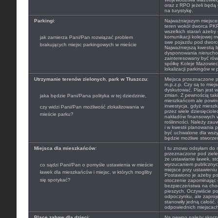
oraz z RPO jeżeli będą
na turystykę.
Parkingi
:
Najważniejszym miejsce
teren wokół dworca PKP
wszelkich starań ażeby 
komunikacji kolejowej m
jak zamierza Pani/Pan rozwiązać problem
swe pojazdu pod dwor
brakujących miejsc parkingowych w mieście
Najważniejszą kwestią 
dysponowania nierucho
zainteresowany być rów
spółkę Koleje Mazowieck
lokalizacji parkingów w
Utrzymanie terenów zielonych
,
park w Tłuszczu
:
Miejsca przeznaczone p
m.p.z.p. Czy są to mie
dyskutować. Plan jest 
zmian. Z pewnością taki
jaka będzie Pani/Pana polityka w tej dziedzinie,
mieszkańcom ale powin
inwestycja, gdyż mieszk
czy widzi Pani/Pan możliwość zlokalizowania w
przez wiele dziesięciol
mieście parku?
nakładów finansowych w
roślinności. Należy zau
i w kwestii planowania 
być uchwalone dla wszy
będzie możliwe stworzen
Miejsca dla mieszkańców
:
I tu znowu odsyłam do m
przeznaczone pod ziele
że ustawianie ławek, sto
wyrzucaniem publicznych
co sądzi Pani/Pan o pomyśle ustawienia w mieście
miejsce przy ustawieniu
ławek dla mieszkańców i miejsc, w których mogliby
Postawiono je ażeby po
się spotykać?
otoczenie zapominając
bezpieczeństwa na chod
pieszych. Oczywiście po
odpoczynku, ale zaproj
stanowiły jedną całość.
odpowiednich miejscach 
Place zabaw dla dzieci
:
Na pewno należy skorz