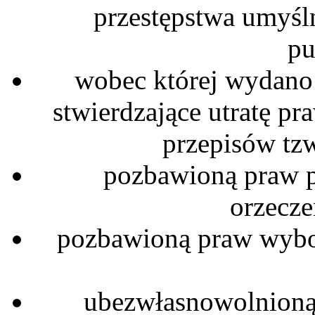
przestępstwa umyśl
pu
wobec której wydano
stwierdzające utratę pr
przepisów tzw
pozbawioną praw 
orzecz
pozbawioną praw wybo
ubezwłasnowolnion