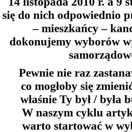
14 listopada 2010 r. a 9 
się do nich odpowiednio p
– mieszkańcy – kand
dokonujemy wyborów wpł
samorządowe
Pewnie nie raz zastana
co mogłoby się zmienić
właśnie Ty był / była 
W naszym cyklu artyk
warto startować w wy