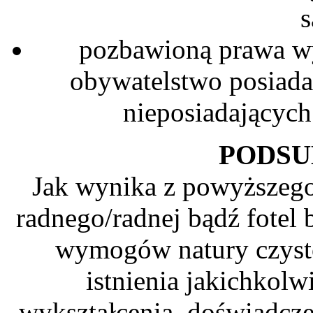
pozbawioną prawa wy
obywatelstwo posiad
nieposiadających
PODS
Jak wynika z powyższego
radnego/radnej bądź fotel 
wymogów natury czysto
istnienia jakichkol
wykształcenia, doświadcze