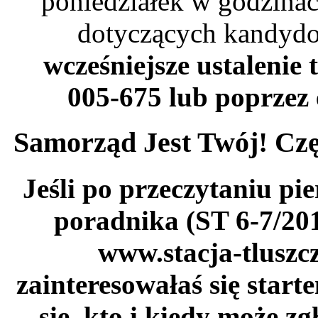
poniedziałek w godzinac
dotyczących kandyd
wcześniejsze ustalenie 
005-675 lub poprzez
Samorząd Jest Twój! Czę
Jeśli po przeczytaniu pie
poradnika (ST 6-7/201
www.stacja-tluszcz
zainteresowałaś się start
się, kto i kiedy może z