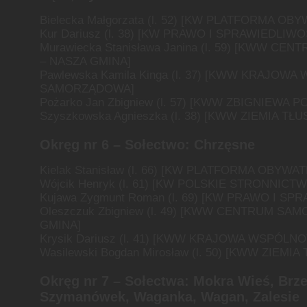
Bielecka Małgorzata (l. 52) [KW PLATFORMA OB
Kur Dariusz (l. 38) [KW PRAWO I SPRAWIEDLIWO
Murawiecka Stanisława Janina (l. 59) [KWW 
– NASZA GMINA]
Pawlewska Kamila Kinga (l. 37) [KWW KRAJOW
SAMORZĄDOWA]
Pożarko Jan Zbigniew (l. 57) [KWW ZBIGNIEWA 
Szyszkowska Agnieszka (l. 38) [KWW ZIEMIA T
Okręg nr 6 –
Sołectwo: Chrzęsne
Kielak Stanisław (l. 66) [KW PLATFORMA OBYWA
Wójcik Henryk (l. 61) [KW POLSKIE STRONNIC
Kujawa Zygmunt Roman (l. 69) [KW PRAWO I S
Oleszczuk Zbigniew (l. 49) [KWW CENTRUM S
GMINA]
Krysik Dariusz (l. 41) [KWW KRAJOWA WSPÓL
Wasilewski Bogdan Mirosław (l. 50) [KWW ZIEMI
Okręg nr 7 –
Sołectwa: Mokra Wieś, Brz
Szymanówek, Waganka, Wagan, Zalesie