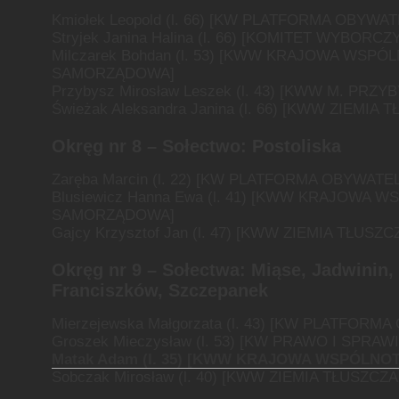
Kmiołek Leopold (l. 66) [KW PLATFORMA OBYWA
Stryjek Janina Halina (l. 66) [KOMITET WYBORCZ
Milczarek Bohdan (l. 53) [KWW KRAJOWA WSPÓ
SAMORZĄDOWA]
Przybysz Mirosław Leszek (l. 43) [KWW M. PRZY
Świeżak Aleksandra Janina (l. 66) [KWW ZIEMIA
Okręg nr 8 –
Sołectwo: Postoliska
Zaręba Marcin (l. 22) [KW PLATFORMA OBYWATE
Blusiewicz Hanna Ewa (l. 41) [KWW KRAJOWA 
SAMORZĄDOWA]
Gajcy Krzysztof Jan (l. 47) [KWW ZIEMIA TŁUSZ
Okręg nr 9 –
Sołectwa: Miąse, Jadwinin,
Franciszków, Szczepanek
Mierzejewska Małgorzata (l. 43) [KW PLATFOR
Groszek Mieczysław (l. 53) [KW PRAWO I SPRA
Matak Adam (l. 35) [KWW KRAJOWA WSPÓLN
Sobczak Mirosław (l. 40) [KWW ZIEMIA TŁUSZCZ