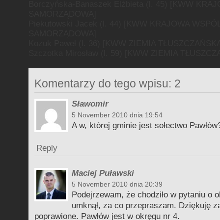
Borczyńska-Banaszek Elżbieta (l. 45) [KWW K
SAMORZĄDOWA]
Piekutowski Jacek (l. 44) [KWW KRAJOWA WSP
SAMORZĄDOWA]
Kozuk Paweł (l. 36) [KWW ZIEMIA TŁUSZCZAŃSK
Szczotka Mirosław (l. 59) [KWW ZIEMIA TŁUSZC
Komentarzy do tego wpisu: 2
Sławomir
5 November 2010 dnia 19:54
A w, której gminie jest sołectwo Pawłów
Reply
Maciej Puławski
5 November 2010 dnia 20:39
Podejrzewam, że chodziło w pytaniu o 
umknął, za co przepraszam. Dziękuję za
poprawione. Pawłów jest w okręgu nr 4.