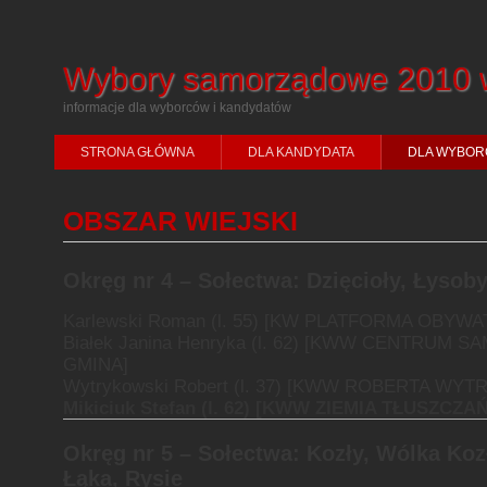
Wybory samorządowe 2010 
informacje dla wyborców i kandydatów
STRONA GŁÓWNA
DLA KANDYDATA
DLA WYBOR
OBSZAR WIEJSKI
Okręg nr 4 –
Sołectwa: Dzięcioły, Łysob
Karlewski Roman (l. 55) [KW PLATFORMA OBYW
Białek Janina Henryka (l. 62) [KWW CENTRUM
GMINA]
Wytrykowski Robert (l. 37) [KWW ROBERTA W
Mikiciuk Stefan (l. 62) [KWW ZIEMIA TŁUSZCZA
Okręg nr 5 –
Sołectwa: Kozły, Wólka Koz
Łąka, Rysie