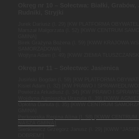
Okręg nr 10 –
Sołectwa: Białki, Grabów, 
Rudniki, Stryjki
Jurek Dariusz (l. 29) [KW PLATFORMA OBYWATE
Marszał Małgorzata (l. 52) [KWW CENTRUM S
GMINA]
Birek Grażyna Bożena (l. 59) [KWW KRAJOWA 
SAMORZĄDOWA]
Wojtyra Adam (l. 49) [KWW ZIEMIA TŁUSZCZAŃSK
Okręg nr 11 –
Sołectwo: Jasienica
Jusiński Bogdan (l. 59) [KW PLATFORMA OBYWA
Kisiel Adam (l. 32) [KW PRAWO I SPRAWIEDLIWO
Powierża Arkadiusz (l. 34) [KW PRAWO I SPRAW
Wojdyna Agnieszka Urszula (l. 39) [KWW AGNI
Opłotna Danuta (l. 35) [KWW CENTRUM SAMOR
GMINA]
Perkowska Regina Alina (l. 58) [KWW CENTR
NASZA GMINA]
Sienkiewicz Grzegorz Janusz (l. 29) [KWW “JAS
DOBREM”]