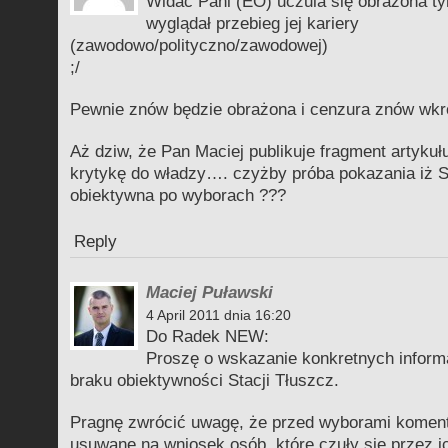
Widać Pani (EO) uczula się obrażona tym
wyglądał przebieg jej kariery
(zawodowo/polityczno/zawodowej)
;/
Pewnie znów będzie obrażona i cenzura znów wkr
Aż dziw, że Pan Maciej publikuje fragment artyku
krytykę do władzy…. czyżby próba pokazania iż S
obiektywna po wyborach ???
Reply
Maciej Puławski
4 April 2011 dnia 16:20
Do Radek NEW:
Proszę o wskazanie konkretnych inform
braku obiektywności Stacji Tłuszcz.
Pragnę zwrócić uwagę, że przed wyborami koment
usuwane na wniosek osób, które czuły się przez ic