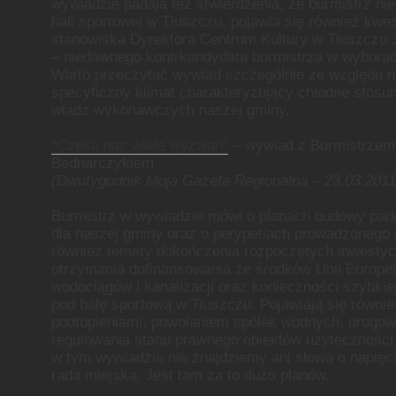
wywiadzie padają też stwierdzenia, że burmistrz n
hali sportowej w Tłuszczu, pojawia się również kwe
stanowiska Dyrektora Centrum Kultury w Tłuszczu 
– niedawnego kontrkandydata burmistrza w wybor
Warto przeczytać wywiad szczególnie ze względu na
specyficzny klimat charakteryzujący chłodne stosun
władz wykonawczych naszej gminy.
“Czeka nas wiele wyzwań”
– wywiad z Burmistrzem
Bednarczykiem
(Dwutygodnik Moja Gazeta Regionalna – 23.03.2011 
Burmistrz w wywiadzie mówi o planach budowy park
dla naszej gminy oraz o perypetiach prowadzonego
również tematy dokończenia rozpoczętych inwestycj
otrzymania dofinansowania ze środków Unii Europe
wodociągów i kanalizacji oraz konieczności szybkie
pod halę sportową w Tłuszczu. Pojawiają się równie
podtopieniami, powołaniem spółek wodnych, drogow
regulowania stanu prawnego obiektów użyteczności 
w tym wywiadzie nie znajdziemy ani słowa o napięcia
rada miejska. Jest tam za to dużo planów.