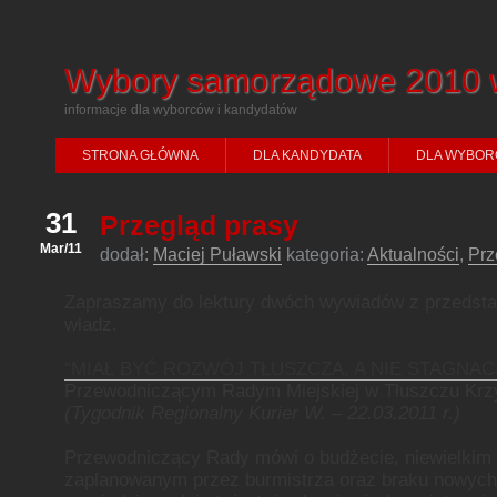
Wybory samorządowe 2010 
informacje dla wyborców i kandydatów
STRONA GŁÓWNA
DLA KANDYDATA
DLA WYBOR
31
Przegląd prasy
Mar/11
dodał:
Maciej Puławski
kategoria:
Aktualności
,
Prz
Zapraszamy do lektury dwóch wywiadów z przedsta
władz.
“MIAŁ BYĆ ROZWÓJ TŁUSZCZA, A NIE STAGNAC
Przewodniczącym Radym Miejskiej w Tłuszczu Kr
(Tygodnik Regionalny Kurier W. – 22.03.2011 r.)
Przewodniczący Rady mówi o budżecie, niewielkim 
zaplanowanym przez burmistrza oraz braku nowych 