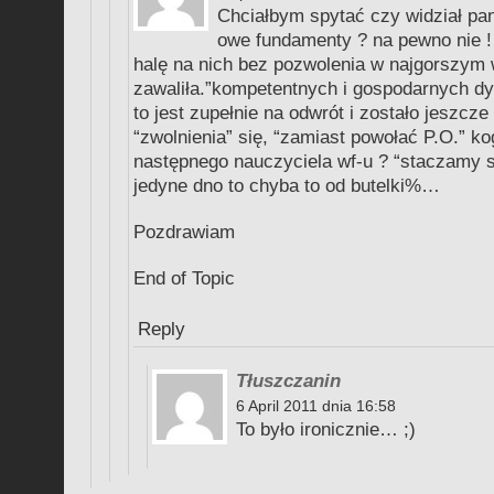
Chciałbym spytać czy widział pan
owe fundamenty ? na pewno nie ! 
halę na nich bez pozwolenia w najgorszym
zawaliła.”kompetentnych i gospodarnych dy
to jest zupełnie na odwrót i zostało jeszcz
“zwolnienia” się, “zamiast powołać P.O.” k
następnego nauczyciela wf-u ? “staczamy
jedyne dno to chyba to od butelki%…
Pozdrawiam
End of Topic
Reply
Tłuszczanin
6 April 2011 dnia 16:58
To było ironicznie… ;)