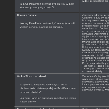
widać, że biblioteka się
jaka wg Pani/Pana powinna być ich rola, w jakim
kierunku powinny się rozwijać?
Centrum Kultury:
Zacznijmy od tego, że p
Centrum Kultury był za
budowę nowoczesnego C
powtarza, że ma projek
jaka wg Pani/Pana powinna być rola tej jednostki,
problemem jest uregulo
w jakim kierunku powinna się rozwijać?
nieruchomości. Dopier
rozpocząć proces inwes
sprawdzić wspomniane w
się jeszcze do wystąpi
(ciągłe zmiany przepisó
trwania uzgodnień) i do
grzech zaniechania w Tł
Kolejną sprawą jest róż
Kultury jak sama nazwa
Centrum Kulturalnym gm
organizując nie tylko im
urozmaicone zajęcia dla 
Program CK powinien być
Poza tym powinniśmy ut
Technicznej, które by si
zamkniętych warsztatów
rozwoju młodzieży
Gmina Tłuszcz a zabytki
:
Zadaniem Gminy jest db
własnością. Gmina powin
utrzymaniu zabytków w 
innymi poprzez informo
zabytki (np. zabytkowa lokomotywa, wieża
pozyskania środków ze
ciśnień); jakie działania podejmie Pani/Pan w celu
zabytków, pomoc w wype
ochrony zabytków?
Jak widzi Pani/Pan przyszłość zabytków na terenie
naszej gminy?