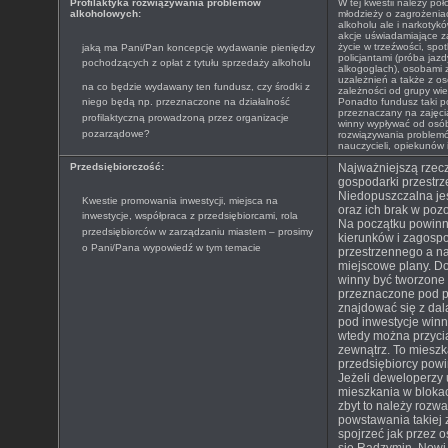
Profilaktyka rozwiązywania problemów
W tej kwestii należy po
alkoholowych:
młodzieży o zagrożenia
alkoholu ale i narkoty
akcje uświadamiające z
życie w trzeźwości, spo
jaką ma Pani/Pan koncepcję wydawanie pieniędzy
policjantami (próba jaz
pochodzących z opłat z tytułu sprzedaży alkoholu
alkogoglach), osobami 
uzależnień a także z o
na co będzie wydawany ten fundusz, czy środki z
zależności od grupy wiek
niego będą np. przeznaczone na działalność
Ponadto fundusz taki p
przeznaczany na zajęci
profilaktyczną prowadzoną przez organizacje
winny wypływać od osób 
pozarządowe?
rozwiązywania problem
nauczycieli, opiekunów 
Przedsiębiorczość:
Najważniejszą rzec
gospodarki przestrz
Niedopuszczalna jes
Kwestie promowania inwestycji, miejsca na
oraz ich brak w poz
inwestycje, współpraca z przedsiębiorcami, rola
Na początku powinn
przedsiębiorców w zarządzaniu miastem – prosimy
kierunków i zagosp
o Pani/Pana wypowiedź w tym temacie
przestrzennego a n
miejscowe plany. D
winny być tworzone 
przeznaczone pod p
znajdować się z da
pod inwestycje winn
wtedy można przyci
zewnątrz. To mieszk
przedsiębiorcy powin
Jeżeli deweloperzy 
mieszkania w blokac
zbyt to należy rozwa
powstawania takiej
spojrzeć jak przez os