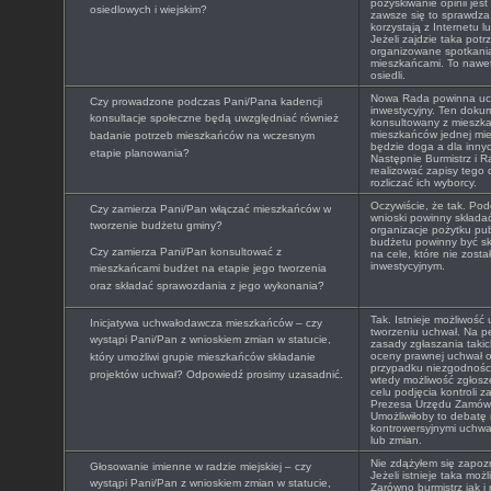
pozyskiwanie opinii jest
osiedlowych i wiejskim?
zawsze się to sprawdza
korzystają z Internetu l
Jeżeli zajdzie taka pot
organizowane spotkania
mieszkańcami. To nawet 
osiedli.
Nowa Rada powinna uchw
Czy prowadzone podczas Pani/Pana kadencji
inwestycyjny. Ten doku
konsultacje społeczne będą uwzględniać również
konsultowany z mieszk
mieszkańców jednej mie
badanie potrzeb mieszkańców na wczesnym
będzie doga a dla innyc
etapie planowania?
Następnie Burmistrz i 
realizować zapisy tego
rozliczać ich wyborcy.
Oczywiście, że tak. Po
Czy zamierza Pani/Pan włączać mieszkańców w
wnioski powinny składać
tworzenie budżetu gminy?
organizacje pożytku pu
budżetu powinny być s
Czy zamierza Pani/Pan konsultować z
na cele, które nie zosta
inwestycyjnym.
mieszkańcami budżet na etapie jego tworzenia
oraz składać sprawozdania z jego wykonania?
Tak. Istnieje możliwość
Inicjatywa uchwałodawcza mieszkańców – czy
tworzeniu uchwał. Na p
wystąpi Pani/Pan z wnioskiem zmian w statucie,
zasady zgłaszania taki
oceny prawnej uchwał o
który umożliwi grupie mieszkańców składanie
przypadku niezgodności
projektów uchwał? Odpowiedź prosimy uzasadnić.
wtedy możliwość zgłosz
celu podjęcia kontroli 
Prezesa Urzędu Zamówie
Umożliwiłoby to debatę 
kontrowersyjnymi uchwał
lub zmian.
Nie zdążyłem się zapozn
Głosowanie imienne w radzie miejskiej – czy
Jeżeli istnieje taka moż
wystąpi Pani/Pan z wnioskiem zmian w statucie,
Zarówno burmistrz jak i