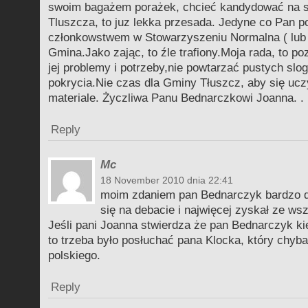
swoim bagażem porażek, chcieć kandydować na s
Tluszcza, to juz lekka przesada. Jedyne co Pan pot
członkowstwem w Stowarzyszeniu Normalna ( lub
Gmina.Jako zając, to źle trafiony.Moja rada, to p
jej problemy i potrzeby,nie powtarzać pustych slog
pokrycia.Nie czas dla Gminy Tłuszcz, aby się u
materiale. Życzliwa Panu Bednarczkowi Joanna. .
Reply
Mc
18 November 2010 dnia 22:41
moim zdaniem pan Bednarczyk bardzo d
się na debacie i najwięcej zyskał ze ws
Jeśli pani Joanna stwierdza że pan Bednarczyk ki
to trzeba było posłuchać pana Klocka, który chyba
polskiego.
Reply