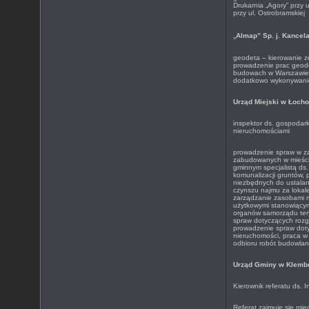
Drukarnia „Agory” przy 
przy ul. Ostrobramskiej
„
Almap” Sp. j. Kancel
geodeta – kierowanie 
prowadzenie prac geod
budowach w Warszawie 
dodatkowo wykonywani
Urząd Miejski w Łoch
inspektor ds. gospodark
nieruchomościami
prowadzenie spraw w za
zabudowanych w mieście
gminnym specjalistą ds.
komunalizacji gruntów, 
niezbędnych do ustalan
czynszu najmu za lokale
zarządzanie zasobami m
użytkowymi stanowiącym
organów samorządu tery
spraw dotyczących rozg
prowadzenie spraw dot
nieruchomości, praca w 
odbioru robót budowla
Urząd Gminy w Klemb
Kierownik referatu ds. 
Referat zajmuje się mię