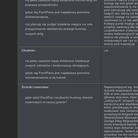
na jakiej zasadzie będą dobierane odcinki dróg do
buduje się tam gdzie je
poprawy przejezdności,
zapotrzebowanie tj. na
pod zabudowę ale trze
gdzie wg Pani/Pana jest największa potrzeba
małych wsi, którzy od la
doinwestowania,
zwrócić uwagę na zamie
zachować to co tak wi
Kolejny punkt mojego 
czy planuje się podjąć działania mające na celu
projektu melioracji dla t
przygotowanie wieloletniej strategii budowy
uzupełnieniem zniszcz
nowych dróg
rowów melioracyjnych t
tereny nie pływały w w
roztopowych ale i po t
tereny pod inwestycje
Chodniki:
j.w.
na jakiej zasadzie będą dobierane lokalizacje
nowych odcinków i modernizacja istniejących,
gdzie wg Pani/Pana jest największa potrzeba
doinwestowania w tej kwestii
Ścieżki rowerowe
:
Najważniejszymi wg. mni
ścieżek rowerowych wzdł
636 w celu zapewnienia
głównie dzieciom, które
jakie widzi Pani/Pan możliwości budowy ścieżek
„zabójczych” drogach c
rowerowych w naszej gminie?
konieczna jest współpra
które przebiegają te dr
realizować swe zamierz
powyższymi drogami za
Województwa Mazowieck
Zarząd Dróg Wojewódzki
dużej inwestycji będzi
trzeba tego dokonać żeb
wybudowane. Jestem pr
pozyskać na ten cel f
Województwa Mazowiecki