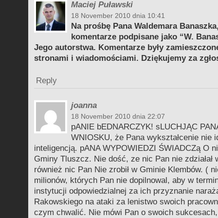
Maciej Puławski
18 November 2010 dnia 10:41
Na prośbę Pana Waldemara Banaszka
komentarze podpisane jako “W. Banasz
Jego autorstwa. Komentarze były zamieszczon
stronami i wiadomościami. Dziękujemy za zgło
Reply
joanna
18 November 2010 dnia 22:07
pANIE bEDNARCZYK! sLUCHJĄC PA
WNIOSKU, że Pana wykształcenie nie i
inteligencją. pANA WYPOWIEDZI ŚWIADCZą O nik
Gminy Tluszcz. Nie dość, ze nic Pan nie zdziałał
również nic Pan Nie zrobił w Gminie Klembów. ( ni
milionów, których Pan nie dopilnowal, aby w termi
instytucji odpowiedzialnej za ich przyznanie nara
Rakowskiego na ataki za lenistwo swoich pracown
czym chwalić. Nie mówi Pan o swoich sukcesach, 