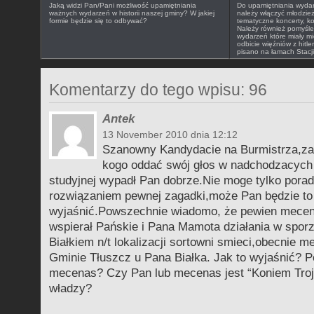
Jaką widzi Pan/Pani możliwość upamiętniania
Do upamiętniania wydarz
ważnych wydarzeń w historii naszej gminy? W jakiej
należy włączyć młodzie
formie będzie się to odbywać?
tematyczne koncerty, ko
Należy również pomyśleć 
wydarzeń które miały mi
odbicie więźniów z hitl
pisano na łamach Stacji
Komentarzy do tego wpisu: 96
Antek
13 November 2010 dnia 12:12
Szanowny Kandydacie na Burmistrza,za
kogo oddać swój głos w nadchodzacych
studyjnej wypadł Pan dobrze.Nie moge tylko porad
rozwiązaniem pewnej zagadki,może Pan będzie to
wyjaśnić.Powszechnie wiadomo, że pewien mecen
wspierał Pańskie i Pana Mamota działania w spor
Białkiem n/t lokalizacji sortowni smieci,obecnie 
Gminie Tłuszcz u Pana Białka. Jak to wyjaśnić? Po
mecenas? Czy Pan lub mecenas jest “Koniem Troj
władzy?