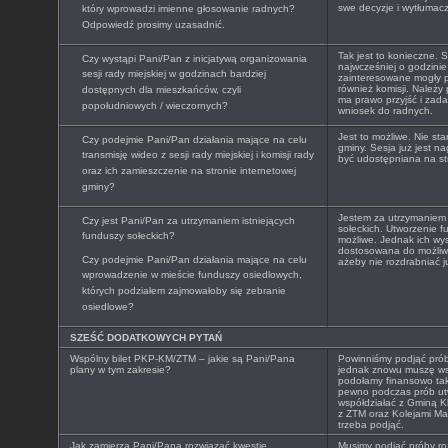
swe decyzje i wytłumacz
który wprowadzi imienne głosowanie radnych?
Odpowiedź prosimy uzasadnić.
Tak jest to konieczne.
Czy wystąpi Pani/Pan z inicjatywą organizowania
najwcześniej o godzinie
sesji rady miejskiej w godzinach bardziej
zainteresowane mogły p
również komisji. Należy
dostępnych dla mieszkańców, czyli
ma prawo przyjść i zada
popołudniowych / wieczornych?
wniosek do radnych.
Jest to możliwe. Nie sta
Czy podejmie Pani/Pan działania mające na celu
gminy. Sesja już jest n
transmisję wideo z sesji rady miejskiej i komisji rady
być udostępniana na str
oraz ich zamieszczenie na stronie internetowej
gminy?
Jestem za utrzymaniem
Czy jest Pani/Pan za utrzymaniem istniejących
sołeckich. Utworzenie f
funduszy sołeckich?
możliwe. Jednak ich wy
dostosowana do możliwo
Czy podejmie Pani/Pan działania mające na celu
ażeby nie rozdrabniać j
wprowadzenie w mieście funduszy osiedlowych,
których podziałem zajmowałoby się zebranie
osiedlowe?
SZEŚĆ DODATKOWYCH PYTAŃ
Wspólny bilet PKP-KM/ZTM – jakie są Pani/Pana
Powinniśmy podjąć próby
plany w tym zakresie?
jednak znowu muszę ws
podołamy finansowo ta
pewno podczas prób utw
współdziałać z Gminą 
z ZTM oraz Kolejami Ma
trzeba podjąć.
Jak zamierza Pani/Pana rozwiązać kwestię
Musimy podjąć próby ro