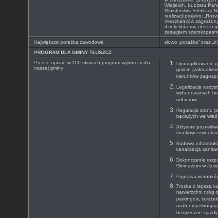
Wiejskich, budżetu Pańs
Ministerstwa Edukacji N
realizacji projektu „Roz
mieszkańców zagrożony
dzięki któremu obszar g
zasięgiem szerokopasm
Największa porażka zawodowa
słowo „porażka” oraz „n
PROGRAM DLA GMINY TŁUSZCZ
Proszę opisać w 100 słowach program wyborczy dla
Uporządkowanie go
naszej gminy
gminie (zaktualiz
kierunków zagosp
Legalizacja wszyst
wybudowanych be
odbiorów
Regulacja stanu p
będących we wład
Aktywne pozyskiwa
środków zewnętrzn
Budowa infrastrukt
kanalizacja sanitar
Dokończenie rozpo
Gimnazjum w Jasie
Poprawa warunków 
Troska o lepszą k
nawierzchni dróg 
parkingów, ścieże
osób niepełnospra
bezpieczne zjazdy