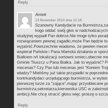
Reply
Antek
13 November 2010 dnia 12:18
Szanowny Kandydacie na Burmistrza,za
kogo oddać swój głos w nadchodzacych
studyjnej wypadł Pan dobrze.Nie moge tylko porad
rozwiązaniem pewnej zagadki,może Pan będzie to
wyjaśnić.Powszechnie wiadomo, że pewien mecen
wspierał Pańskie i Pana Mamota działania w spor
Białkiem n/t lokalizacji sortowni smieci,obecnie 
Gminie Tłuszcz u Pana Białka. Jak to wyjaśnić? Po
mecenas? Czy Pan lub mecenas jest “Koniem Troj
władzy? Mieliśmy już takie przypadki w poprzednic
kontrkandydaci urzędującego burmistrza, w wybor
pierwszej turze za “zające”,mając przyobiecane 
burmistrza,sekretarza,kierownika USC w zależnośc
ambicji.Nie chcę stracić głosu więc proszę o szc
Reply