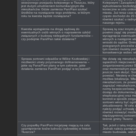
strzeżonego przejazdu kolejowego w Tłuszczu, który
Kolejowymi i Zarządem 
jest dużym utrudnieniem komunikacyjnym dla
wybudowania bezkolizyj
mieszkańców. Gdzie zamierza Pan/Pani szukać
konieczne w celu unikn
środków na rozwiązanie tego problemu, w którym
miasta. Już teraz czas
roku ta kwestia będzie rozwiązana?
często dochodzi do 20 i
również szukać u radny
naszego rejonu.
Kwestia wystąpienia na drogę sądową do
Sprawą tą oraz innymi 
ewentualnych osób winnych o naprawienie szkód
powinni zająć się prawn
związanych z budową nielegalnych fundamentów –
wyciągnięcia ewentual
czy podejmie Pani/Pan takie działania?
winnych a następnie wt
wnioski do sądów. Gmina
przegranych procesów z
tym również musimy pam
konsekwencje wobec wi
Sprawa sortowni odpadów w Wólce Kozłowskiej i
Nie dziwię się mieszkań
możliwości utraty przyznanego dofinansowania –
sąsiednich miejscowości
jakie są Pana/Pani plany w tym zakresie, jakie
zorganizowanej przez G
działania zamierza Pani/Pan podjąć w tej kwestii?
oraz momentalnym zapeł
jeszcze nam służyć. So
powstać. Niestety w chwi
możliwa lokalizacja. W
mieszkańcom, że powsta
zagrażać mieszkańcom, 
normy bezpieczeństwa.
dostęp do dokumentacji 
eksploatacyjnej oraz m
kontroli w sposób zorga
sortowni winny być ogól
aktualizowane. W celu zm
należy podjąć uchwałę 
również rozważyć możli
międzygminnej sortown
terenie gminy Tłuszcz.
Czy poparłby Pan/Pani inicjatywę mającą na celu
Tak, jeżeli z taką inicja
upamiętnienie losów ludności żydowskiej w historii
Jednak należy pamiętać 
Tłuszcza?
miasto budowała, walczy