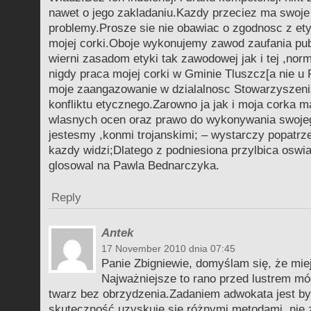
nawet o jego zakladaniu.Kazdy przeciez ma swoje
problemy.Prosze sie nie obawiac o zgodnosc z ety
mojej corki.Oboje wykonujemy zawod zaufania pub
wierni zasadom etyki tak zawodowej jak i tej ,no
nigdy praca mojej corki w Gminie Tluszcz[a nie u 
moje zaangazowanie w dzialalnosc Stowarzyszeni
konfliktu etycznego.Zarowno ja jak i moja corka 
wlasnych ocen oraz prawo do wykonywania swoje
jestesmy ,konmi trojanskimi; – wystarczy popatrze
kazdy widzi;Dlatego z podniesiona przylbica oswi
glosowal na Pawla Bednarczyka.
Reply
Antek
17 November 2010 dnia 07:45
Panie Zbigniewie, domyślam się, że mi
Najważniejsze to rano przed lustrem mó
twarz bez obrzydzenia.Zadaniem adwokata jest b
skuteczność uzyskuje się różnymi metodami, nie