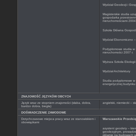
Wydział Geodezji i Gosp
Magisterskie studia uzu
gospodarka przestrzenn
nieruchomościami 2004 
Szkoła Główna Gospoda
Wydział Ekonomiczno – 
Podyplomowe studia w 
nieruchomości 2007 r.
Wyższa Szkoła Ekologii
Wydział Architektury
Studia podyplomowe w z
energetycznej budynku 
ZNAJOMOŚĆ JĘZYKÓW OBCYCH
Język wraz ze stopniem znajomości (słaba, dobra,
angielski, niemiecki – 
bardzo dobra, biegła)
DOŚWIADCZENIE ZAWODOWE
Dotychczasowe miejsca pracy wraz ze stanowiskiem i
Warszawskie Przedsię
obowiązkami
asystent geodety – kie
geodezyjnym, prowadze
głównie na budowach w