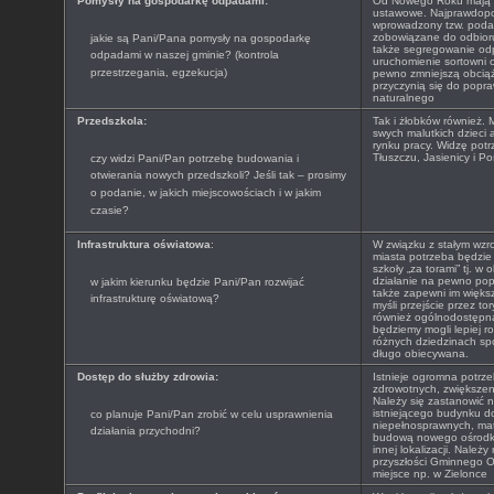
Pomysły na gospodarkę odpadami:
Od Nowego Roku mają 
ustawowe. Najprawdopo
wprowadzony tzw. poda
zobowiązane do odbior
jakie są Pani/Pana pomysły na gospodarkę
także segregowanie odp
odpadami w naszej gminie? (kontrola
uruchomienie sortowni 
przestrzegania, egzekucja)
pewno zmniejszą obcią
przyczynią się do popra
naturalnego
Przedszkola:
Tak i żłobków również. 
swych malutkich dzieci 
rynku pracy. Widzę pot
Tłuszczu, Jasienicy i Po
czy widzi Pani/Pan potrzebę budowania i
otwierania nowych przedszkoli? Jeśli tak – prosimy
o podanie, w jakich miejscowościach i w jakim
czasie?
Infrastruktura oświatowa
:
W związku z stałym wzr
miasta potrzeba będzie
szkoły „za torami” tj. w 
działanie na pewno popr
w jakim kierunku będzie Pani/Pan rozwijać
także zapewni im więk
infrastrukturę oświatową?
myśli przejście przez to
również ogólnodostępna
będziemy mogli lepiej r
różnych dziedzinach spor
długo obiecywana.
Dostęp do służby zdrowia:
Istnieje ogromna potrze
zdrowotnych, zwiększenie
Należy się zastanowić 
istniejącego budynku d
co planuje Pani/Pan zrobić w celu usprawnienia
niepełnosprawnych, mat
działania przychodni?
budową nowego ośrodka
innej lokalizacji. Należ
przyszłości Gminnego O
miejsce np. w Zielonce