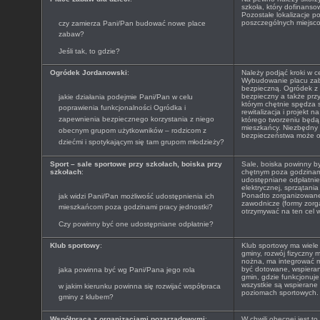
szkoła, który dofinanso
Pozostałe lokalizacje 
poszczególnych miejscow
czy zamierza Pani/Pan budować nowe place
zabaw?
Jeśli tak, to gdzie?
Ogródek Jordanowski
:
Należy podjąć kroki w ce
Wybudowanie placu zaba
bezpieczną. Ogródek z 
bezpieczny a także prz
jakie działania podejmie Pani/Pan w celu
którym chętnie spędza s
poprawienia funkcjonalności Ogródka i
rewitalizacja i projekt
zapewnienia bezpiecznego korzystania z niego
którego tworzeniu będą 
mieszkańcy. Niezbędny
obecnym grupom użytkowników – rodzicom z
bezpieczeństwa może ok
dziećmi i spotykającym się tam grupom młodzieży?
Sport – sale sportowe przy szkołach, boiska przy
Sale, boiska powinny b
szkołach
:
chętnym poza godzinam
udostępniane odpłatnie 
elektrycznej, sprzątani
Ponadto zorganizowane 
jak widzi Pani/Pan możliwość udostępnienia ich
zawodnicze (formy zor
mieszkańcom poza godzinami pracy jednostki?
otrzymywać na ten cel w
Czy powinny być one udostępniane odpłatnie?
Klub sportowy
:
Klub sportowy ma wiele 
gminy, rozwój fizyczny m
nożna, ma integrować 
być dotowane, wspieran
jaka powinna być wg Pani/Pana jego rola
gmin, gdzie funkcjonuje
wszystkie są wspierane
w jakim kierunku powinna się rozwijać współpraca
poziomach sportowych.
gminy z klubem?
Współpraca z organizacjami pozarządowymi
:
W chwili obecnej jest t