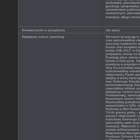
środowiska, planowanie
geodezją i gospodarką 
zamówieniami publiczn
zewnętrznych, planowani
inwestycji. (długo możn
Doświadczenie w zarządzaniu
Jak wyżej
Największy sukces zawodowy
Od trzech lat pracuję w
czas wybudowaliśmy mię
sztucznej nawierzchni 
Krusze oraz kompleks b
boisko Orlik 2012” w O
podpisanie umowy na b
Powstają place zabaw
Szkoła w Dobczynie, Kl
powstaną w przyszłym r
ulicę Koczorowskiej wr
rozbudowaliśmy ośrode
miejscowości Pasek wyr
wiejską w której mieśczą 
oraz Gminnego Ośrodka
termomodernizację Szk
utworzyliśmy oddział „z
(adaptacja i remont po
Podstawowej), wykonuj
finansowych remont Sz
Rasztowskiej (zabytkow
wojewódzkiej nr 636), w
Radiowej w Woli Rasztow
Tuł do granicy gminy –
poprzez miejscowość La
rozbudowy Gminnego Oś
wykonaliśmy wiele innyc
inwestycji. Większość z
została dofinansowana
Województwa Mazowiec
Funduszu Ochrony Środ
w Warszawie, „unijnyc