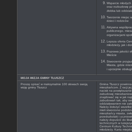
Wsparcie młodych 
oraz rozbudowę pr
żłobka lub oddzia
Tworzenie miejsc 
dzieci i rodziców
Aktywna współprac
publicznego, mies
organizacjami spo
Lepsza oferta Cen
młodzieży, jak i do
Poprawa jakości s
Mieście
Stworzenie przyja
Miasta, gdzie inte
i uprzejmie obsług
MOJA WIZJA GMINY TŁUSZCZ
Proszę opisać w maksymalnie 100 słowach swoją
Gmina Tłuszcz powinna 
wizję gminy Tłuszcz
mieszkańcom. Z racji je
nacisk na powiększani
zabudowę mieszkaniową
znajdować się w jak naj
zabudowań tak, aby s
oddziaływaniem nie zak
Należy dołożyć wszelki
mieli stworzone podobn
mieszkańcy miasta, zwła
przedszkolaki i uczniow
należy dopuścić do likw
technicznych w tutejszy
Centrum Kultury Techni
młodzieży. Karta miejska