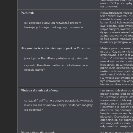
oraz z RPO jeżeli będą
na turystykę.
Parkingi
:
Najważniejszym miejsce
teren wokół dworca PKP
wszelkich starań ażeby 
komunikacji kolejowej m
jak zamierza Pani/Pan rozwiązać problem
swe pojazdu pod dwor
brakujących miejsc parkingowych w mieście
Najważniejszą kwestią 
dysponowania nierucho
zainteresowany być rów
spółkę Koleje Mazowieck
lokalizacji parkingów w
Utrzymanie terenów zielonych
,
park w Tłuszczu
:
Miejsca przeznaczone p
m.p.z.p. Czy są to mie
dyskutować. Plan jest 
zmian. Z pewnością taki
jaka będzie Pani/Pana polityka w tej dziedzinie,
mieszkańcom ale powin
inwestycja, gdyż mieszk
czy widzi Pani/Pan możliwość zlokalizowania w
przez wiele dziesięciol
mieście parku?
nakładów finansowych w
roślinności. Należy zau
i w kwestii planowania 
być uchwalone dla wszy
będzie możliwe stworzen
Miejsca dla mieszkańców
:
I tu znowu odsyłam do m
przeznaczone pod ziele
że ustawianie ławek, sto
wyrzucaniem publicznych
co sądzi Pani/Pan o pomyśle ustawienia w mieście
miejsce przy ustawieniu
ławek dla mieszkańców i miejsc, w których mogliby
Postawiono je ażeby po
się spotykać?
otoczenie zapominając
bezpieczeństwa na chod
pieszych. Oczywiście po
odpoczynku, ale zaproj
stanowiły jedną całość.
odpowiednich miejscach 
Place zabaw dla dzieci
:
Na pewno należy skorz