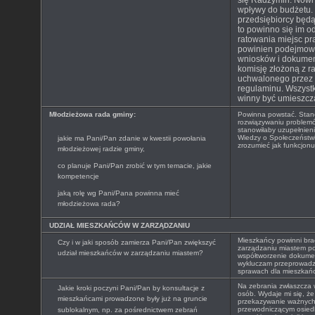
się Radzymin. Nowi
wpływy do budżetu. 
przedsiębiorcy będą 
to powinno się im o
ratowania miejsc pra
powinien podejmowa
wniosków i dokume
komisję złożoną z r
uchwalonego przez
regulaminu. Wszystk
winny być umieszcz
Młodzieżowa rada gminy:
Powinna powstać. Stan
rozwiązywaniu problem
stanowiłaby uzupełnieni
Wiedzy o Społeczeństwi
jakie ma Pani/Pan zdanie w kwestii powołania
zrozumieć jak funkcjon
młodzieżowej radzie gminy,
co planuje Pani/Pan zrobić w tym temacie, jakie
kompetencje
jaką rolę wg Pani/Pana powinna mieć
młodzieżowa rada?
UDZIAŁ MIESZKAŃCÓW W ZARZĄDZANIU
Mieszkańcy powinni bra
Czy i w jaki sposób zamierza Pani/Pan zwiększyć
zarządzaniu miastem pop
udział mieszkańców w zarządzaniu miastem?
współtworzenie dokumen
wykluczam przeprowadz
sprawach dla mieszkań
Na zebrania zwłaszcza w
Jakie kroki poczyni Pani/Pan by konsultacje z
osób. Wydaje mi się, ż
mieszkańcami prowadzone były już na gruncie
przekazywanie ważnych 
przewodniczącym osied
sublokalnym, np. za pośrednictwem zebrań