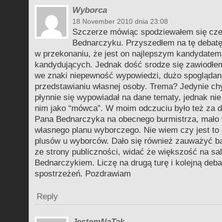
Wyborca
18 November 2010 dnia 23:08
Szczerze mówiąc spodziewałem się cze
Bednarczyku. Przyszedłem na tę debatę
w przekonaniu, że jest on najlepszym kandydate
kandydujących. Jednak dość srodze się zawiodłem
we znaki niepewność wypowiedzi, dużo spoglądani
przedstawianiu własnej osoby. Trema? Jedynie c
płynnie się wypowiadał na dane tematy, jednak ni
nim jako “mówca”. W moim odczuciu było też za d
Pana Bednarczyka na obecnego burmistrza, mało
własnego planu wyborczego. Nie wiem czy jest to 
plusów u wyborców. Dało się również zauważyć b
ze strony publiczności, widać że większość na sal
Bednarczykiem. Liczę na drugą turę i kolejną deba
spostrzeżeń. Pozdrawiam
Reply
JestemNaTak