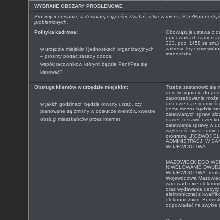
WYBRANE OBSZARY PROBLEMOWE
Prosimy o opisanie, w dowolnej objętości, działań, jakie zamierza Pani/Pan pod
problemowych.
Polityka kadrowa:
Obowiązuje ustawa z dni
pracownikach samorządo
223, poz. 1458 ze zm.)
zakresie kryteriów wyb
w urzędzie miejskim i jednostkach organizacyjnych
stanowiska.
– prosimy podać zasady doboru
współpracowników, którymi będzie Pani/Pan się
kierować?
Obsługa klientów w urzędzie miejskim:
Trzeba zastanowić się 
dniu w tygodniu do god
zapotrzebowania może 
urzędzie należy umieścić
w jakich godzinach będzie otwarty urząd, czy
gdzie można będzie zad
planowane są zmiany w obsłudze klientów, kwestie
załatwianych spraw, zł
obsługi mieszkańców przez internet
nawet zostawić dziecko
załatwienia sprawy w ur
większość miast i gmin
programu „
ROZWÓJ EL
ADMINISTRACJI W S
WOJEWÓDZTWA
MAZOWIECKIEGO WS
NIWELOWANIE DWUDZ
WOJEWÓDZTWA” realizo
Województwa Mazowieck
wprowadzenie elektron
oraz wydawania decyzji 
elektronicznej z kwalif
elektronicznym, Burmist
odpowiadać na zwykłe m