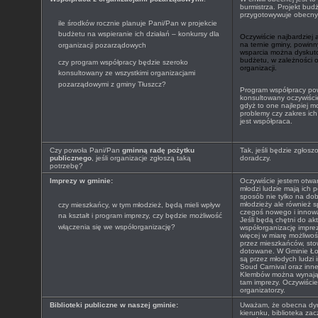
burmistrza. Projekt budż
przygotowywuje obecny 
ile środków rocznie planuje Pani/Pan w projekcie
budżetu na wspieranie ich działań – konkursy dla
Oczywiście najbardziej 
na ternie gminy, powinn
organizacji pozarządowych
wsparcia można dyskut
budżetu, w zależności 
czy program współpracy będzie szeroko
organizacji.
konsultowany ze wszystkimi organizacjami
pozarządowymi z gminy Tłuszcz?
Program współpracy pow
konsultowany oczywiście
gdyż to one najlepiej 
problemy czy zakres ich
jest współpraca.
Czy powoła Pani/Pan
gminną radę pożytku
Tak, jeśli będzie zgłosz
publicznego
, jeśli organizacje zgłoszą taką
doradczy.
potrzebę?
Imprezy w gminie:
Oczywiście jestem otwa
młodzi ludzie mają ich p
sposób nie tylko na d
młodzieży ale również
czy mieszkańcy, w tym młodzież, będą mieli wpływ
czegoś nowego i innow
na kształt i program imprezy, czy będzie możliwość
Jeśli będą chętni do ak
włączenia się we współorganizację?
współorganizację impre
więcej w miarę możliwo
przez mieszkańców, sto
dotowane. W Gminie Ło
są przez młodych ludz
Soud Carnival oraz inn
Klembów można wynająć
tam imprezy. Oczywiści
organizatorzy.
Biblioteki publiczne w naszej gminie:
Uważam, że obecna dyre
kierunku, biblioteka zac