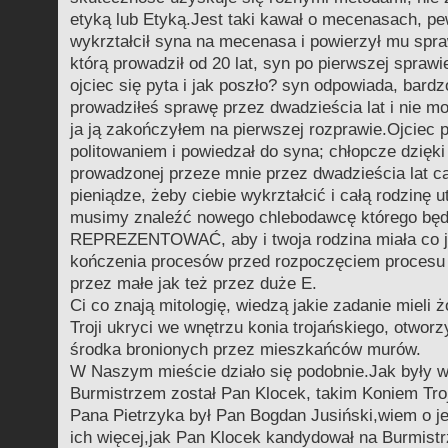
etyką lub Etyką.Jest taki kawał o mecenasach, pe
wykrztałcił syna na mecenasa i powierzył mu spra
którą prowadził od 20 lat, syn po pierwszej sprawi
ojciec się pyta i jak poszło? syn odpowiada, bardz
prowadziłeś sprawę przez dwadzieścia lat i nie mo
ja ją zakończyłem na pierwszej rozprawie.Ojciec 
politowaniem i powiedzał do syna; chłopcze dzięki 
prowadzonej przeze mnie przez dwadzieścia lat ca
pieniądze, żeby ciebie wykrztałcić i całą rodzinę 
musimy znaleźć nowego chlebodawcę którego bę
REPREZENTOWAĆ, aby i twoja rodzina miała co 
kończenia procesów przed rozpoczęciem procesu 
przez małe jak też przez duże E.
Ci co znają mitologię, wiedzą jakie zadanie mieli 
Troji ukryci we wnętrzu konia trojańskiego, otworzy
środka bronionych przez mieszkańców murów.
W Naszym mieście działo się podobnie.Jak były w
Burmistrzem został Pan Klocek, takim Koniem Tro
Pana Pietrzyka był Pan Bogdan Jusiński,wiem o j
ich więcej,jak Pan Klocek kandydował na Burmist