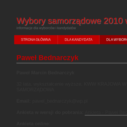
Wybory samorządowe 2010 
informacje dla wyborców i kandydatów
STRONA GŁÓWNA
DLA KANDYDATA
DLA WYBOR
Paweł Bednarczyk
Paweł Marcin Bednarczyk
32 lata, wykształcenie wyższe, KWW KRAJOWA
SAMORZĄDOWA
Email:
pawel_bednarczyk@wp.pl
Ankieta w wersji do pobrania:
Ankieta - Paweł Be
Ankieta online: