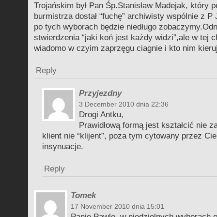
Trojańskim był Pan Śp.Stanisław Madejak, który p
burmistrza dostał “fuchę” archiwisty wspólnie z P
po tych wyborach będzie niedługo zobaczymy.Odn
stwierdzenia “jaki koń jest każdy widzi”,ale w tej c
wiadomo w czyim zaprzęgu ciagnie i kto nim kieru
Reply
Przyjezdny
3 December 2010 dnia 22:36
Drogi Antku,
Prawidłową formą jest kształcić nie za
klient nie “klijent”, poza tym cytowany przez Ci
insynuacje.
Reply
Tomek
17 November 2010 dnia 15:01
Panie Pawle, w niedzielnych wyborach 