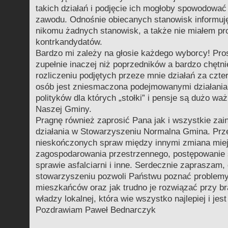
takich działań i podjęcie ich mogłoby spowodować
zawodu. Odnośnie obiecanych stanowisk informuję
nikomu żadnych stanowisk, a także nie miałem pr
kontrkandydatów.
Bardzo mi zależy na głosie każdego wyborcy! Pro
zupełnie inaczej niż poprzedników a bardzo chętn
rozliczeniu podjętych przeze mnie działań za czter
osób jest zniesmaczona podejmowanymi działania
polityków dla których „stołki” i pensje są dużo wa
Naszej Gminy.
Pragnę również zaprosić Pana jak i wszystkie za
działania w Stowarzyszeniu Normalna Gmina. Prz
nieskończonych spraw między innymi zmiana mie
zagospodarowania przestrzennego, postępowanie
sprawie asfalciarni i inne. Serdecznie zapraszam, 
stowarzyszeniu pozwoli Państwu poznać problem
mieszkańców oraz jak trudno je rozwiązać przy b
władzy lokalnej, która wie wszystko najlepiej i jes
Pozdrawiam Paweł Bednarczyk