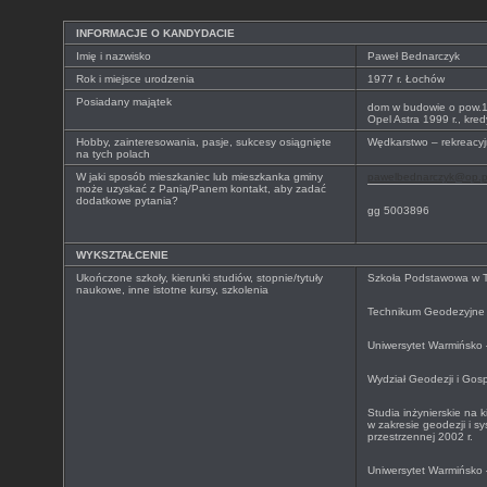
INFORMACJE O KANDYDACIE
Imię i nazwisko
Paweł Bednarczyk
Rok i miejsce urodzenia
1977 r. Łochów
Posiadany majątek
dom w budowie o pow.
Opel Astra 1999 r., kre
Hobby, zainteresowania, pasje, sukcesy osiągnięte
Wędkarstwo – rekreacyj
na tych polach
W jaki sposób mieszkaniec lub mieszkanka gminy
pawelbednarczyk@op.p
może uzyskać z Panią/Panem kontakt, aby zadać
dodatkowe pytania?
gg 5003896
WYKSZTAŁCENIE
Ukończone szkoły, kierunki studiów, stopnie/tytuły
Szkoła Podstawowa w T
naukowe, inne istotne kursy, szkolenia
Technikum Geodezyjne 
Uniwersytet Warmińsko 
Wydział Geodezji i Gosp
Studia inżynierskie na k
w zakresie geodezji i s
przestrzennej 2002 r.
Uniwersytet Warmińsko 