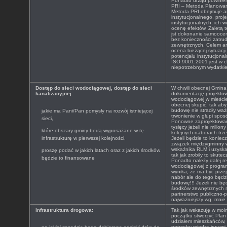
Ponadto urząd powinien
PRI – Metoda Planowan
Metoda PRI obejmuje a
instytucjonalnego, proj
instytucjonalnych, ich 
ocenę efektów. Zaletą te
jst dokonanie samoocen
bez konieczności zatru
zewnętrznych. Celem ana
ocena bieżącej sytuacji 
potencjału instytucjona
ISO 9001:2001 jest w ch
niepotrzebnym wydatki
Dostęp do sieci wodociągowej, dostęp do sieci
W chwili obecnej Gmina
kanalizacyjnej
:
dokumentację projekto
wodociągowej w mieście T
obecnej skupić, tak ab
budowę nie straciły wa
jakie ma Pani/Pan pomysły na rozwój istniejącej
trwonienie w głupi spos
sieci,
Ponowne zaprojektowanie
tysięcy jeżeli nie milio
które obszary gminy będą wyposażane w tę
kolejnych naborach trze
infrastrukturę w pierwszej kolejności,
Jeżeli będzie to koniec
związek międzygminny 
wskaźnika RLM i uzysk
proszę podać w jakich latach oraz z jakich środków
tak jak zrobiły to skute
będzie to finansowane
Ponadto należy dalej r
wodociągowej z progra
wynika, że ma być prze
nabór ale do tego będ
budowę!!! Jeżeli nie bę
środków zewnętrznych n
partnerstwo publiczno-p
najważniejszy wg. mnie 
Infrastruktura drogowa:
Tak jak wskazuję w moi
początku stworzyć Plan
udziałem mieszkańców, 
potrzeby między innymi 